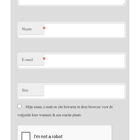
*
Naam
*
E-mail
Site
Mijn naam, e-mail en site bewaren in deze browser voor de
volgende keer wanneer ik een reactie plaats.