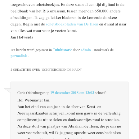
toegeschreven schetsboekjes. En deze staan al een tijd digitaal in de
beeldbank van het Rijksmuseum, tussen meer dan 650.000 andere
afbeeldingen. Ik zeg ga lekker bladeren in de komende donkere
dagen. Begin met de
schetsboekbladen van De Haen
en dwaal af naar
van alles wat maar voor je voeten komt.
Jan Holwerda
Dit bericht werd geplaatst in
Tuinhistorie
door
admin
. Bookmark de
permalink
.
2 GEDACHTEN OVER “
SCHETSBOEKEN DE HAEN
”
Carla Oldenburger
op
19 december 2018 om 13:03
schreef:
Hoi Webmaster Jan,
Aan het eind van een jaar, in de sfeer van Kerst- en
Nieuwjaarskaarten schrijven, komt men gauw in de verleiding
complimentjes uit te delen en dankwoordjes rond te strooien.
Na deze stort van plaatjes van Abraham de Heen, die je ons nu
weer voorschotelt, wil ik je graag oprecht weer eens bedanken
voor alle pracht en tuin-praal die je iedere keer weer voor ons