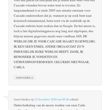
Cascade-vrienden boven water weet te toveren. Zo
langzamerhand is er sinds 2005 een situatie ontstaan voor
Cascade-onderzoekers dat je, wanneer je op zoek bent naar
historisch tuinmateriaal, beter eerst via de zoekbalk op de
Cascade-website kunt zoeken dan in Google. En het mooie is,
toch is het digitaliseringproces nog lang niet afgelopen, dus
blijven nieuwe gegevens steeds weer vindbaar. JAN, DE
WEBLOG DIE JE VOOR CASCADE MAAKT IS GEWELDIG.
IK KEN GEEN ENKEL ANDER ORGAAN DAT ZO’N
INHOUDELIJK RIJKE WEBLOG HEEFT. DANK, IK
BEWONDER JE VONDSTEN EN
UITHOUDINGSVERMOGEN. GELUKKIG NIEUWJAAR,
CARLA
↓
Antwoorden
Joost Gieskes
op
22 december 2018 om 09:46
schreef:
Onder herhaling van de mooie worden van onze Carla