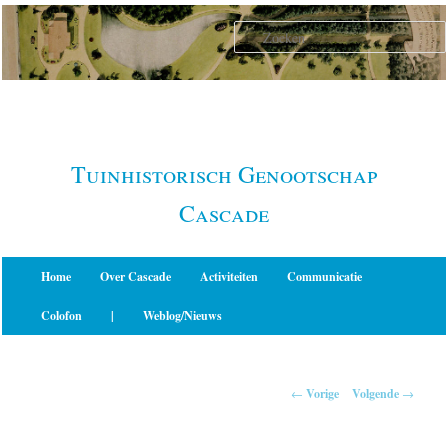
Spring
naar
de
primaire
inhoud
Tuinhistorisch Genootschap
Cascade
Hoofdmenu
Home
Over Cascade
Activiteiten
Communicatie
Colofon
|
Weblog/Nieuws
Berichtnavigatie
←
Vorige
Volgende
→