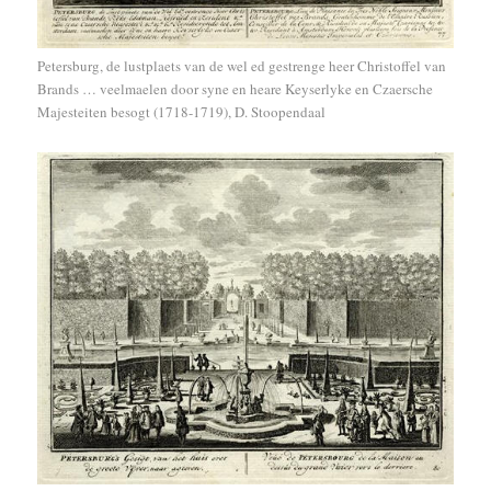
Petersburg, de lustplaets van de wel ed gestrenge heer Christoffel van
Brands … veelmaelen door syne en heare Keyserlyke en Czaersche
Majesteiten besogt (1718-1719), D. Stoopendaal