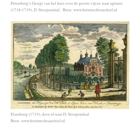
Petersburg’s Gesigt van het huis over de groote vijver, naar agteren
(1718-1719), D. Stoopendaal. Bron: www.hetutrechtsarchief.nl
Elsenburg (1719), door of naar D. Stoopendaal
Bron: www.hetutrechtsarchief.nl