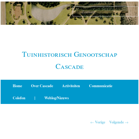
Spring
naar
de
primaire
inhoud
Tuinhistorisch Genootschap
Cascade
Hoofdmenu
Home
Over Cascade
Activiteiten
Communicatie
Colofon
|
Weblog/Nieuws
Berichtnavigatie
←
Vorige
Volgende
→