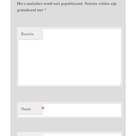
Het e-mailadres wordt niet gepubliceerd.
Vereiste velden zijn
gemarkeerd met
*
Reactie
*
Naam