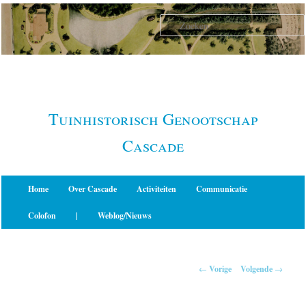
Spring
naar
de
primaire
inhoud
Tuinhistorisch Genootschap
Cascade
Hoofdmenu
Home
Over Cascade
Activiteiten
Communicatie
Colofon
|
Weblog/Nieuws
Berichtnavigatie
←
Vorige
Volgende
→