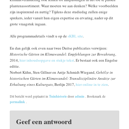
plantenassortiment. Waar moeten we aan denken? Welke voorbeelden
zijn inspirerend en nuttig? Tijdens deze studiedag zullen enige
sprekers, ieder vanuit hun eigen expertise en ervaring, nader op dit
grote vraagstuk ingaan.
Alle programmadetails vindt u op de
sKBL site
.
En dan gelijk ook even naar twee Duitse publicaties verwijzen:
Historische Gärten im Klimawandel: Empfehlungen zur Bewahrung
,
2014,
hier inhoudsopgave en stukje tekst
. Er bestaat ook een Engelse
editie.
Norbert Kühn, Sten Gillner en Antje Schmidt-Wiegand,
Gehölze in
historischen Gärten im Klimawandel: Transdisziplinäre Ansätze zur
Erhaltung eines Kulturguts
, Berlijn 2017,
hier online in te zien
.
Dit bericht werd geplaatst in
Tuinhistorie
door
admin
. Bookmark de
permalink
.
Geef een antwoord