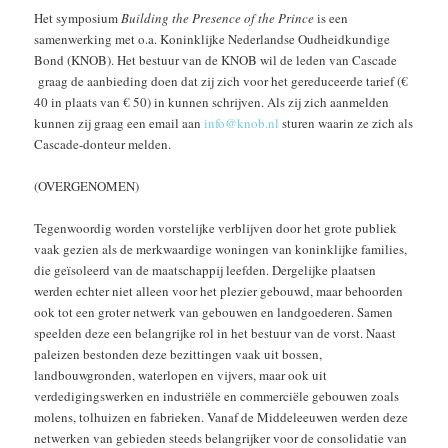
Het symposium
Building the Presence of the Prince
is een
samenwerking met o.a. Koninklijke Nederlandse Oudheidkundige
Bond (KNOB). Het bestuur van de KNOB wil de leden van Cascade
graag de aanbieding doen dat zij zich voor het gereduceerde tarief (€
40 in plaats van € 50) in kunnen schrijven. Als zij zich aanmelden
kunnen zij graag een email aan
info@knob.nl
sturen waarin ze zich als
Cascade-donteur melden.
(OVERGENOMEN)
Tegenwoordig worden vorstelijke verblijven door het grote publiek
vaak gezien als de merkwaardige woningen van koninklijke families,
die geïsoleerd van de maatschappij leefden. Dergelijke plaatsen
werden echter niet alleen voor het plezier gebouwd, maar behoorden
ook tot een groter netwerk van gebouwen en landgoederen. Samen
speelden deze een belangrijke rol in het bestuur van de vorst. Naast
paleizen bestonden deze bezittingen vaak uit bossen,
landbouwgronden, waterlopen en vijvers, maar ook uit
verdedigingswerken en industriële en commerciële gebouwen zoals
molens, tolhuizen en fabrieken. Vanaf de Middeleeuwen werden deze
netwerken van gebieden steeds belangrijker voor de consolidatie van