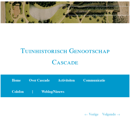
Spring
naar
de
primaire
inhoud
Tuinhistorisch Genootschap
Cascade
Hoofdmenu
Home
Over Cascade
Activiteiten
Communicatie
Colofon
|
Weblog/Nieuws
Berichtnavigatie
←
Vorige
Volgende
→