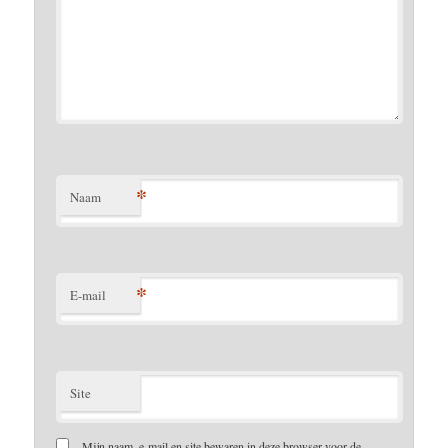
*
Naam
*
E-mail
Site
Mijn naam, e-mail en site bewaren in deze browser voor de