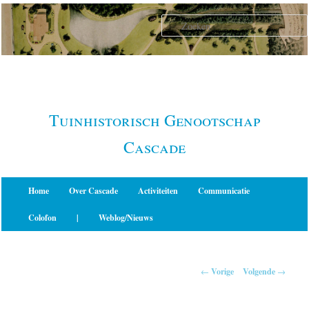
Spring
naar
de
primaire
inhoud
Tuinhistorisch Genootschap
Cascade
Hoofdmenu
Home
Over Cascade
Activiteiten
Communicatie
Colofon
|
Weblog/Nieuws
Berichtnavigatie
←
Vorige
Volgende
→