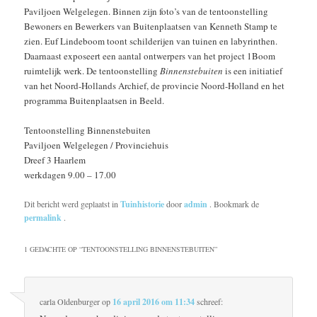
Paviljoen Welgelegen. Binnen zijn foto’s van de tentoonstelling
Bewoners en Bewerkers van Buitenplaatsen van Kenneth Stamp te
zien. Euf Lindeboom toont schilderijen van tuinen en labyrinthen.
Daarnaast exposeert een aantal ontwerpers van het project 1Boom
ruimtelijk werk. De tentoonstelling
Binnenstebuiten
is een initiatief
van het Noord-Hollands Archief, de provincie Noord-Holland en het
programma Buitenplaatsen in Beeld.
Tentoonstelling Binnenstebuiten
Paviljoen Welgelegen / Provinciehuis
Dreef 3 Haarlem
werkdagen 9.00 – 17.00
Dit bericht werd geplaatst in
Tuinhistorie
door
admin
. Bookmark de
permalink
.
1 GEDACHTE OP “
TENTOONSTELLING BINNENSTEBUITEN
”
carla Oldenburger
op
16 april 2016 om 11:34
schreef: