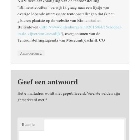
N.a.v. deze aankondiging van de tentoonstelling
“Binnenstebuiten” verwijs ik graag naar een lijstje van
overige lopende interessante tentoonstellingen dat ik net
gisteren plaatste op de website van Binnenstad en
Buitenleven (
http://www.oldenburgers.nl/2016/04/15/zocher-
in-de-vijver-van-soestdijk/
), overgenomen van de
Tentoonstellingsagenda van Museumtijdschrift. CO
↓
Antwoorden
Geef een antwoord
Het e-mailadres wordt niet gepubliceerd.
Vereiste velden zijn
gemarkeerd met
*
Reactie