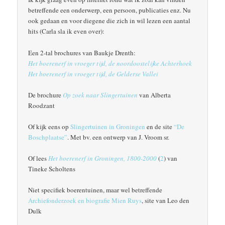
betreffende een onderwerp, een persoon, publicaties enz. Nu
ook gedaan en voor diegene die zich in wil lezen een aantal
hits (Carla sla ik even over):
Een 2-tal brochures van Baukje Drenth:
Het boerenerf in vroeger tijd, de noordoostelijke Achterhoek
Het boerenerf in vroeger tijd, de Gelderse Vallei
De brochure
Op zoek naar Slingertuinen
van Alberta
Roodzant
Of kijk eens op
Slingertuinen in Groningen
en de site
“De
Boschplaatse”
. Met bv. een ontwerp van J. Vroom sr.
Of lees
Het boerenerf in Groningen, 1800-2000
(
2
) van
Tineke Scholtens
Niet specifiek boerentuinen, maar wel betreffende
Archiefonderzoek en biografie Mien Ruys
, site van Leo den
Dulk