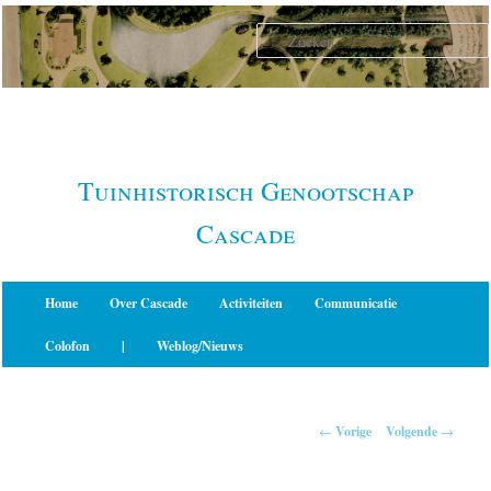
Spring
naar
de
primaire
inhoud
Tuinhistorisch Genootschap
Cascade
Hoofdmenu
Home
Over Cascade
Activiteiten
Communicatie
Colofon
|
Weblog/Nieuws
Berichtnavigatie
←
Vorige
Volgende
→