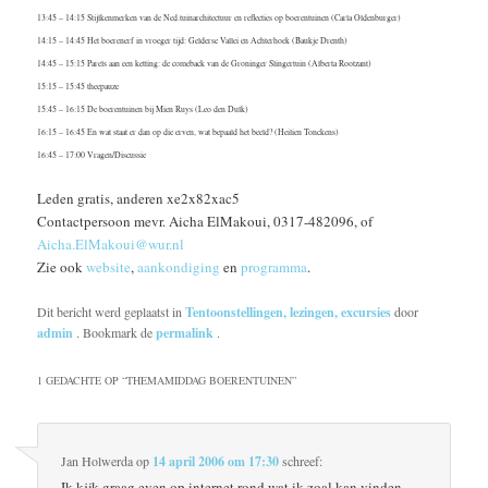
13:45 – 14:15 Stijlkenmerken van de Ned.tuinarchitectuur en reflecties op boerentuinen (Carla Oldenburger)
14:15 – 14:45 Het boerenerf in vroeger tijd: Gelderse Vallei en Achterhoek (Baukje Drenth)
14:45 – 15:15 Parels aan een ketting: de comeback van de Groninger Slingertuin (Alberta Rootzant)
15:15 – 15:45 theepauze
15:45 – 16:15 De boerentuinen bij Mien Ruys (Leo den Dulk)
16:15 – 16:45 En wat staat er dan op die erven, wat bepaald het beeld? (Heilien Tonckens)
16:45 – 17:00 Vragen/Discussie
Leden gratis, anderen xe2x82xac5
Contactpersoon mevr. Aicha ElMakoui, 0317-482096, of
Aicha.ElMakoui@wur.nl
Zie ook
website
,
aankondiging
en
programma
.
Dit bericht werd geplaatst in
Tentoonstellingen, lezingen, excursies
door
admin
. Bookmark de
permalink
.
1 GEDACHTE OP “
THEMAMIDDAG BOERENTUINEN
”
Jan Holwerda
op
14 april 2006 om 17:30
schreef:
Ik kijk graag even op internet rond wat ik zoal kan vinden