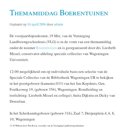
Themamiddag Boerentuinen
Geplaatst op
14 april 2006
door
admin
De voorjaarsbijeenkomst, 19 Mei, van de Vereniging
Landbouwgeschiedenis (VLG) is in de vorm van een themamiddag
onder de noemer
Boerentuinen
en is georganiseerd door drs. Liesbeth
Missel, conservator afdeling speciale collecties van Wageningen
Universiteit.
12:00 mogelijkheid om op individuele basis een selectie van de
Speciale Collecties van de Bibliotheek Wageningen UR te bekijken
in het poortgebouw (kamerno.033) van het Jan-Kopshuis, Gen.
Foulkesweg 19, (gebouw 356), Wageningen. Rondleiding en
toelichting: Liesbeth Missel en collega’s Anita Dijkstra en Dicky van
Donselaar.
In het Scheikundegebouw (gebouw 316), Zaal ?; Dreijenplein.4, 6, 8,
10; Wageningen
13:30 Welkom door Pim Kooij, voorzitter van de Vereniging Landbouwgeschiedenis