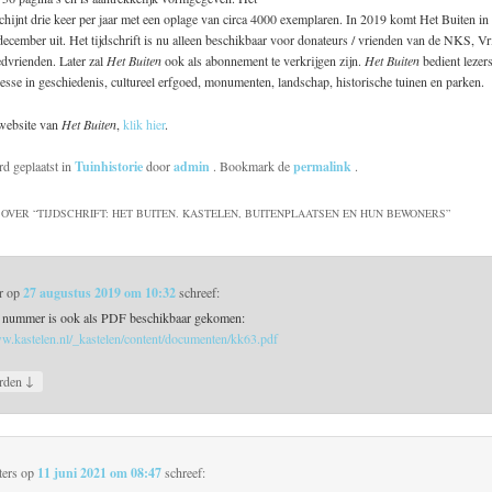
hijnt drie keer per jaar met een oplage van circa 4000 exemplaren. In 2019 komt Het Buiten in
ecember uit. Het tijdschrift is nu alleen beschikbaar voor donateurs / vrienden van de NKS, 
dvrienden. Later zal
Het Buiten
ook als abonnement te verkrijgen zijn.
Het Buiten
bedient lezer
esse in geschiedenis, cultureel erfgoed, monumenten, landschap, historische tuinen en parken.
 website van
Het Buiten
,
klik hier
.
rd geplaatst in
Tuinhistorie
door
admin
. Bookmark de
permalink
.
OVER “
TIJDSCHRIFT: HET BUITEN. KASTELEN, BUITENPLAATSEN EN HUN BEWONERS
”
r
op
27 augustus 2019 om 10:32
schreef:
e nummer is ook als PDF beschikbaar gekomen:
ww.kastelen.nl/_kastelen/content/documenten/kk63.pdf
↓
rden
ters
op
11 juni 2021 om 08:47
schreef: