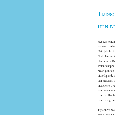
Tijdsc
hun b
Het eerste n
kastelen, buit
Het tijdschrif
Nederlandse K
Historische B
wetenschappel
breed publiek
uitnodigende w
van kastelen, 
interviews ove
van bekende m
content. Hoofd
Buiten is geen
Tijdschrift
Het
Het Buiten
tel