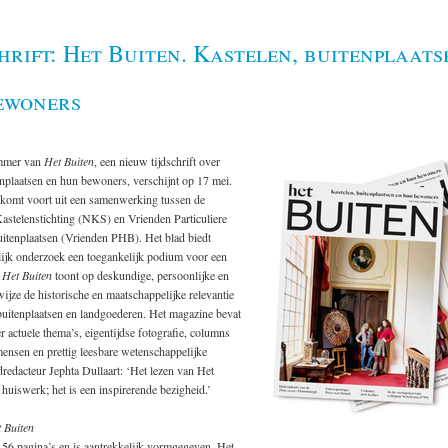
hrift: Het Buiten. Kastelen, buitenplaats
ewoners
ummer van
Het Buiten
, een nieuw tijdschrift over
enplaatsen en hun bewoners, verschijnt op 17 mei.
t komt voort uit een samenwerking tussen de
astelenstichting (NKS) en Vrienden Particuliere
uitenplaatsen (Vrienden PHB). Het blad biedt
ijk onderzoek een toegankelijk podium voor een
.
Het Buiten
toont op deskundige, persoonlijke en
ijze de historische en maatschappelijke relevantie
buitenplaatsen en landgoederen. Het magazine bevat
r actuele thema’s, eigentijdse fotografie, columns
ensen en prettig leesbare wetenschappelijke
redacteur Jephta Dullaart: ‘Het lezen van Het
 huiswerk; het is een inspirerende bezigheid.’
 Buiten
t 56 pagina’s en is aantrekkelijk vormgegeven. Het