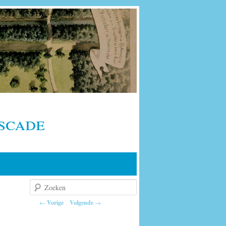
scade
Zoeken
Berichtnavigatie
←
Vorige
Volgende
→