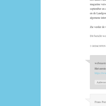
magazine versc
september en d
en de Landgoe
algemene inter
Zie verder de
Dit bericht we
2 GEDACHTEN 
webmaste
Het eerst
https://w
Antwoo
Frans Pee