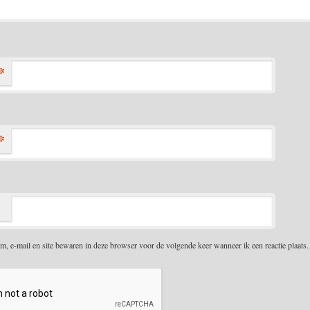
*
*
m, e-mail en site bewaren in deze browser voor de volgende keer wanneer ik een reactie plaats.