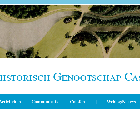
historisch Genootschap Ca
Activiteiten
Communicatie
Colofon
|
Weblog/Nieuws