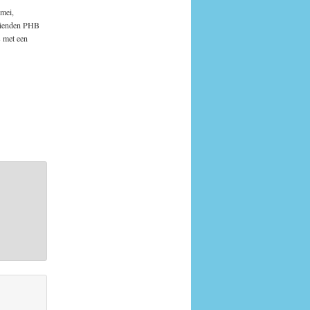
 mei,
Vrienden PHB
s met een