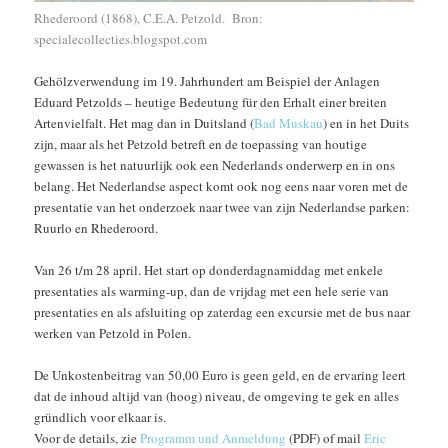
Rhederoord (1868), C.E.A. Petzold. Bron:
specialecollecties.blogspot.com
Gehölzverwendung im 19. Jahrhundert am Beispiel der Anlagen
Eduard Petzolds – heutige Bedeutung für den Erhalt einer breiten
Artenvielfalt. Het mag dan in Duitsland (
Bad Muskau
) en in het Duits
zijn, maar als het Petzold betreft en de toepassing van houtige
gewassen is het natuurlijk ook een Nederlands onderwerp en in ons
belang. Het Nederlandse aspect komt ook nog eens naar voren met de
presentatie van het onderzoek naar twee van zijn Nederlandse parken:
Ruurlo en Rhederoord.
Van 26 t/m 28 april. Het start op donderdagnamiddag met enkele
presentaties als warming-up, dan de vrijdag met een hele serie van
presentaties en als afsluiting op zaterdag een excursie met de bus naar
werken van Petzold in Polen.
De Unkostenbeitrag van 50,00 Euro is geen geld, en de ervaring leert
dat de inhoud altijd van (hoog) niveau, de omgeving te gek en alles
gründlich voor elkaar is.
Voor de details, zie
Programm und Anmeldung
(PDF) of mail
Eric