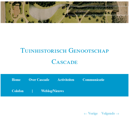
Spring
naar
de
primaire
inhoud
Tuinhistorisch Genootschap
Cascade
Hoofdmenu
Home
Over Cascade
Activiteiten
Communicatie
Colofon
|
Weblog/Nieuws
Berichtnavigatie
←
Vorige
Volgende
→