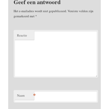
Geef een antwoord
Het e-mailadres wordt niet gepubliceerd.
Vereiste velden zijn
gemarkeerd met
*
Reactie
*
Naam