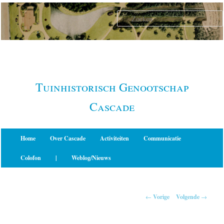
Spring
naar
de
primaire
inhoud
Tuinhistorisch Genootschap
Cascade
Hoofdmenu
Home
Over Cascade
Activiteiten
Communicatie
Colofon
|
Weblog/Nieuws
Berichtnavigatie
←
Vorige
Volgende
→