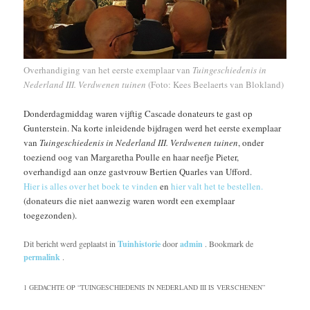
Overhandiging van het eerste exemplaar van
Tuingeschiedenis in
Nederland III. Verdwenen tuinen
(Foto: Kees Beelaerts van Blokland)
Donderdagmiddag waren vijftig Cascade donateurs te gast op
Gunterstein. Na korte inleidende bijdragen werd het eerste exemplaar
van
Tuingeschiedenis in Nederland III. Verdwenen tuinen
, onder
toeziend oog van Margaretha Poulle en haar neefje Pieter,
overhandigd aan onze gastvrouw Bertien Quarles
van Ufford
.
Hier is alles over het boek te vinden
en
hier valt het te bestellen.
(donateurs die niet aanwezig waren wordt een exemplaar
toegezonden).
Dit bericht werd geplaatst in
Tuinhistorie
door
admin
. Bookmark de
permalink
.
1 GEDACHTE OP “
TUINGESCHIEDENIS IN NEDERLAND III IS VERSCHENEN
”