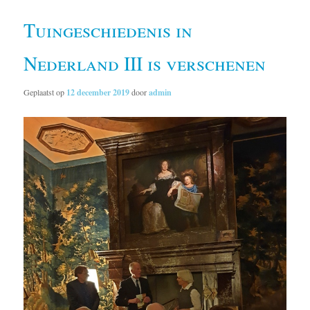
Tuingeschiedenis in
Nederland III is verschenen
Geplaatst op
12 december 2019
door
admin