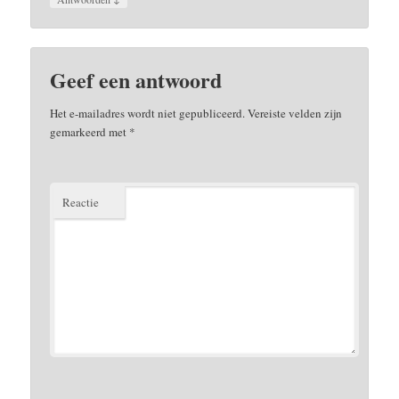
Geef een antwoord
Het e-mailadres wordt niet gepubliceerd.
Vereiste velden zijn
gemarkeerd met
*
Reactie