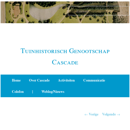
Spring
naar
de
primaire
inhoud
Tuinhistorisch Genootschap
Cascade
Hoofdmenu
Home
Over Cascade
Activiteiten
Communicatie
Colofon
|
Weblog/Nieuws
Berichtnavigatie
←
Vorige
Volgende
→