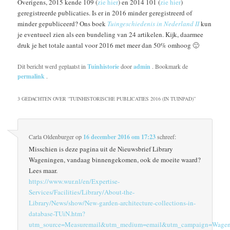
Overigens, 2015 kende 109 (
zie hier
) en 2014 101 (
zie hier
)
geregistreerde publicaties. Is er in 2016 minder geregistreerd of
minder gepubliceerd? Ons boek
Tuingeschiedenis in Nederland II
kun
je eventueel zien als een bundeling van 24 artikelen. Kijk, daarmee
druk je het totale aantal voor 2016 met meer dan 50% omhoog 🙂
Dit bericht werd geplaatst in
Tuinhistorie
door
admin
. Bookmark de
permalink
.
3 GEDACHTEN OVER “
TUINHISTORISCHE PUBLICATIES 2016 (IN TUINPAD)
”
Carla Oldenburger
op
16 december 2016 om 17:23
schreef:
Misschien is deze pagina uit de Nieuwsbrief Library
Wageningen, vandaag binnengekomen, ook de moeite waard?
Lees maar.
https://www.wur.nl/en/Expertise-
Services/Facilities/Library/About-the-
Library/News/show/New-garden-architecture-collections-in-
database-TUiN.htm?
utm_source=Measuremail&utm_medium=email&utm_campaign=Wagen