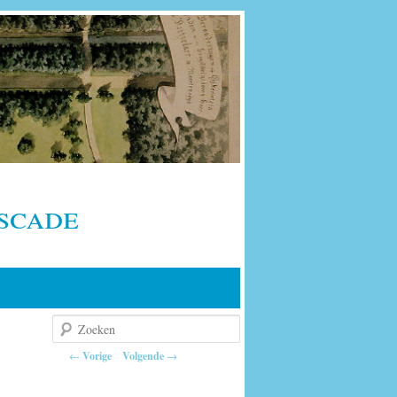
scade
Zoeken
Berichtnavigatie
←
Vorige
Volgende
→