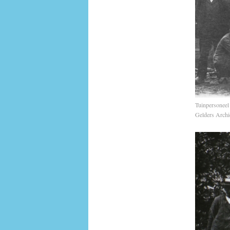
Tuinpersoneel
Gelders Archi