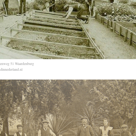
teenweg 51 Waardenburg
innederland.nl