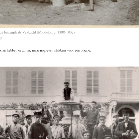
 de buitenplaats Veldzicht (Middelburg, 1898-1902)
ef
 zij hebben er zin in, maar nog even stilstaan voor een plaatje.