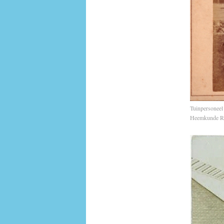
Tuinpersoneel
Heemkunde 