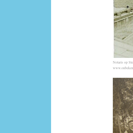
Notaris op S
www.onbekend