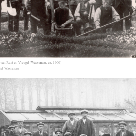
 van Rust en Vreugd (Wassenaar, ca. 1900)
ief Wassenaar