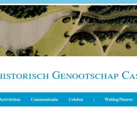
historisch Genootschap Ca
Activiteiten
Communicatie
Colofon
|
Weblog/Nieuws