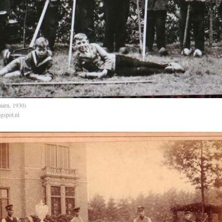
aarn, 1930)
gspot.nl