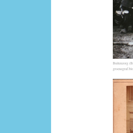
Buitenzorg (B
groenegraf.blo