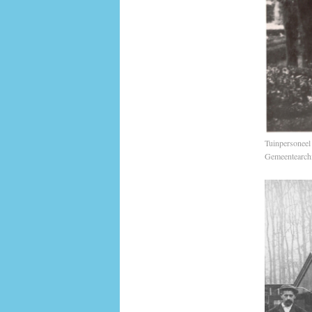
Tuinpersoneel
Gemeentearch