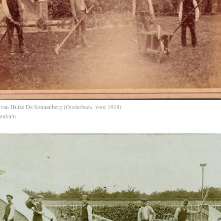
 van Huize De Sonnenberg (Oosterbeek, voor 1918)
Renkum