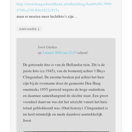
http://www.haagsebeeldbank.nl/afbeelding/4aeb9a96-7909-
4790-a330-8461822c915a
maar er moeten meer luchtfoto’s zijn…
↓
Antwoorden
Joost Gieskes
op
3 maart 2016 om 12:53
schreef:
De getoonde foto is van de Hollandse tuin. Dit is de
juiste foto (ca 1945), van de bomenrij achter ’t Huys
Clingendael. De enorme beuken pal achter het huis
zijn bij de overname door de gemeente Den Haag
omstreeks 1955 gerooid wegens de hoge ouderdom
en daarmee samenhangend de slechte staat. Een groot
voordeel daarvan was dat het uitzicht vanuit het huis
totaal geblokkeerd was. (Oral history). Clingendael is
nu heel ruimtelijk en mede daardoor aantrekkelijk.
Joost