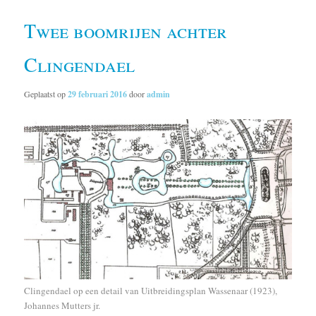
Twee boomrijen achter
Clingendael
Geplaatst op
29 februari 2016
door
admin
Clingendael op een detail van Uitbreidingsplan Wassenaar (1923),
Johannes Mutters jr.