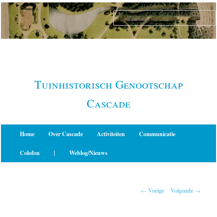
Spring
naar
de
primaire
inhoud
Tuinhistorisch Genootschap
Cascade
Hoofdmenu
Home
Over Cascade
Activiteiten
Communicatie
Colofon
|
Weblog/Nieuws
Berichtnavigatie
←
Vorige
Volgende
→