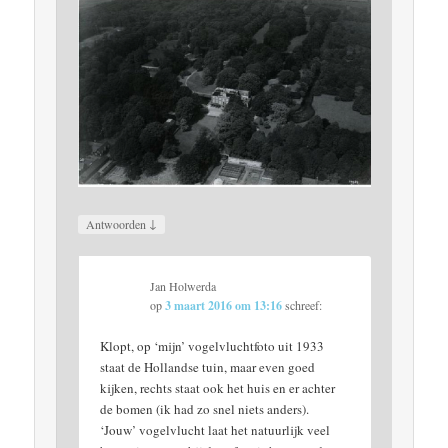
↓
Antwoorden
Jan Holwerda
op
3 maart 2016 om 13:16
schreef:
Klopt, op ‘mijn’ vogelvluchtfoto uit 1933
staat de Hollandse tuin, maar even goed
kijken, rechts staat ook het huis en er achter
de bomen (ik had zo snel niets anders).
‘Jouw’ vogelvlucht laat het natuurlijk veel