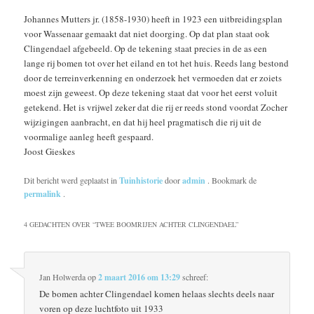
Johannes Mutters jr. (1858-1930) heeft in 1923 een uitbreidingsplan
voor Wassenaar gemaakt dat niet doorging. Op dat plan staat ook
Clingendael afgebeeld. Op de tekening staat precies in de as een
lange rij bomen tot over het eiland en tot het huis. Reeds lang bestond
door de terreinverkenning en onderzoek het vermoeden dat er zoiets
moest zijn geweest. Op deze tekening staat dat voor het eerst voluit
getekend. Het is vrijwel zeker dat die rij er reeds stond voordat Zocher
wijzigingen aanbracht, en dat hij heel pragmatisch die rij uit de
voormalige aanleg heeft gespaard.
Joost Gieskes
Dit bericht werd geplaatst in
Tuinhistorie
door
admin
. Bookmark de
permalink
.
4 GEDACHTEN OVER “
TWEE BOOMRIJEN ACHTER CLINGENDAEL
”
Jan Holwerda
op
2 maart 2016 om 13:29
schreef:
De bomen achter Clingendael komen helaas slechts deels naar
voren op deze luchtfoto uit 1933