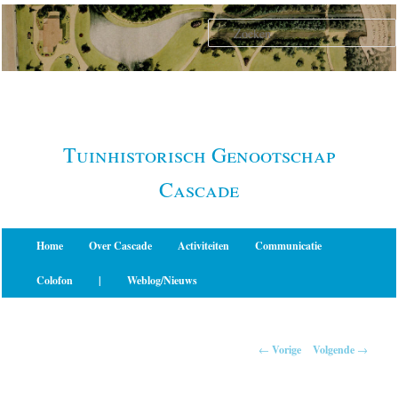
Spring
naar
de
primaire
inhoud
Tuinhistorisch Genootschap
Cascade
Hoofdmenu
Home
Over Cascade
Activiteiten
Communicatie
Colofon
|
Weblog/Nieuws
Berichtnavigatie
←
Vorige
Volgende
→