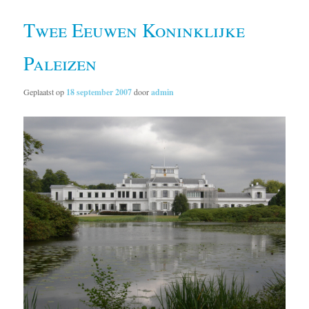
Twee Eeuwen Koninklijke
Paleizen
Geplaatst op
18 september 2007
door
admin