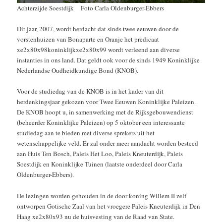
Achterzijde Soestdijk Foto Carla Oldenburger-Ebbers
Dit jaar, 2007, wordt herdacht dat sinds twee eeuwen door de
vorstenhuizen van Bonaparte en Oranje het predicaat
xe2x80x98koninklijkxe2x80x99 wordt verleend aan diverse
instanties in ons land. Dat geldt ook voor de sinds 1949 Koninklijke
Nederlandse Oudheidkundige Bond (KNOB).
Voor de studiedag van de KNOB is in het kader van dit
herdenkingsjaar gekozen voor Twee Eeuwen Koninklijke Paleizen.
De KNOB hoopt u, in samenwerking met de Rijksgebouwendienst
(beheerder Koninklijke Paleizen) op 5 oktober een interessante
studiedag aan te bieden met diverse sprekers uit het
wetenschappelijke veld. Er zal onder meer aandacht worden besteed
aan Huis Ten Bosch, Paleis Het Loo, Paleis Kneuterdijk, Paleis
Soestdijk en Koninklijke Tuinen (laatste onderdeel door Carla
Oldenburger-Ebbers).
De lezingen worden gehouden in de door koning Willem II zelf
ontworpen Gotische Zaal van het vroegere Paleis Kneuterdijk in Den
Haag xe2x80x93 nu de huisvesting van de Raad van State.