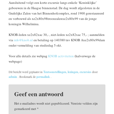
Aansluitend volgt een korte excursie langs enkele ‘Koninklijke’
gebouwen in de Haagse binnenstad. De dag wordt afgesloten in de
Grafelijke Zalen van het Binnenhofcomplex, rond 1900 gerestaureerd
en verbouwd als xe2x80x98troonzalenxe2x80x99 van de jonge
koningin Wilhelmina.
KNOB-leden xe2x82xac 30,- , niet-leden xe2x82xac 75,- ; aanmelden
via
info@knob.nl
en betaling op 140380 tnv KNOB Axe2x80x99dam
onder vermelding van studiedag 5 okt.
Voor alle details zie webpag
KNOB activiteiten
(halverwege de
webpage)
Dit bericht werd geplaatst in
Tentoonstellingen, lezingen, excursies
door
admin
. Bookmark de
permalink
.
Geef een antwoord
Het e-mailadres wordt niet gepubliceerd.
Vereiste velden zijn
gemarkeerd met
*