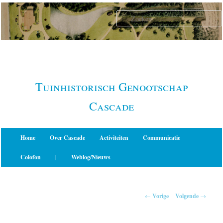
Spring
naar
de
primaire
inhoud
Tuinhistorisch Genootschap
Cascade
Hoofdmenu
Home
Over Cascade
Activiteiten
Communicatie
Colofon
|
Weblog/Nieuws
Berichtnavigatie
←
Vorige
Volgende
→