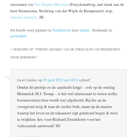
inzoomen via
Van Diepen Museum
(Fraeylemaborg, met dank aan de
heer Siemensma, Stichting van der Wijck de Kempenaer), resp.
Gelders Archief
. JH
Dit bericht werd geplaatst in
Tuinhistorie
door
admin
. Bookmark de
permalink
.
1 GEDACHTE OP “
TWEEDE AQUAREL VAN DE THEESALON VAN BEEKHUIZEN
DOOR KERKHOFF.
”
Joost Gieskes
op
19 april 2013 om 10:53
schreef:
Omdat dit prentje zo de aandacht krijgt – ook op de omslag
Heimerick M.J. Tromp – is het wel interessant te weten welke
boomsoort(en) hier wordt (en) afgebeeld. Bij die op de
voorgrond neig ik naar de zachte berk, maar op de manier
waarop het lover en de takaanzet zijn getekend begin ik weer
te twijfelen. Iets voor Richard Zweekhorst voor het
verlossende antwoord? JG