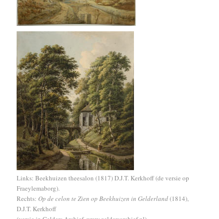
Links: Beekhuizen theesalon (1817) D.J.T. Kerkhoff (de versie op
Fraeylemaborg).
Rechts:
Op de celon te Zien op Beekhuizen in Gelderland
(1814),
D.J.T. Kerkhoff