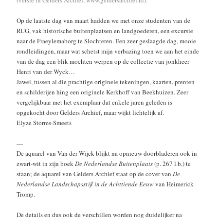
(versie in Gelders Archief, www.geldersarchief.nl).
Op de laatste dag van maart hadden we met onze studenten van de
RUG, vak historische buitenplaatsen en landgoederen, een excursie
naar de Fraeylemaborg te Slochteren. Een zeer geslaagde dag, mooie
rondleidingen, maar wat schetst mijn verbazing toen we aan het einde
van de dag een blik mochten werpen op de collectie van jonkheer
Henri van der Wyck…
Jawel, tussen al die prachtige originele tekeningen, kaarten, prenten
en schilderijen hing een originele Kerkhoff van Beekhuizen. Zeer
vergelijkbaar met het exemplaar dat enkele jaren geleden is
opgekocht door Gelders Archief, maar wijkt lichtelijk af.
Elyze Storms-Smeets
—
De aquarel van Van der Wijck blijkt na opnieuw doorbladeren ook in
zwart-wit in zijn boek
De Nederlandse Buitenplaats
(p. 267 l.b.) te
staan; de aquarel van Gelders Archief staat op de cover van
De
Nederlandse Landschapsstijl in de Achttiende Eeuw
van Heimerick
Tromp.
De details en dus ook de verschillen worden nog duidelijker na