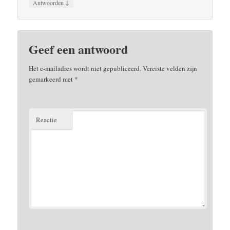
↓
Antwoorden
Geef een antwoord
Het e-mailadres wordt niet gepubliceerd.
Vereiste velden zijn
gemarkeerd met
*
Reactie