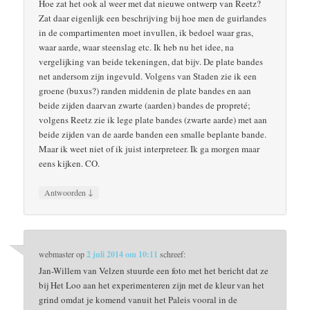
Hoe zat het ook al weer met dat nieuwe ontwerp van Reetz?
Zat daar eigenlijk een beschrijving bij hoe men de guirlandes
in de compartimenten moet invullen, ik bedoel waar gras,
waar aarde, waar steenslag etc. Ik heb nu het idee, na
vergelijking van beide tekeningen, dat bijv. De plate bandes
net andersom zijn ingevuld. Volgens van Staden zie ik een
groene (buxus?) randen middenin de plate bandes en aan
beide zijden daarvan zwarte (aarden) bandes de propreté;
volgens Reetz zie ik lege plate bandes (zwarte aarde) met aan
beide zijden van de aarde banden een smalle beplante bande.
Maar ik weet niet of ik juist interpreteer. Ik ga morgen maar
eens kijken. CO.
↓
Antwoorden
webmaster
op
2 juli 2014 om 10:11
schreef:
Jan-Willem van Velzen stuurde een foto met het bericht dat ze
bij Het Loo aan het experimenteren zijn met de kleur van het
grind omdat je komend vanuit het Paleis vooral in de