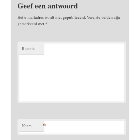
Geef een antwoord
Het e-mailadres wordt niet gepubliceerd.
Vereiste velden zijn
gemarkeerd met
*
Reactie
*
Naam