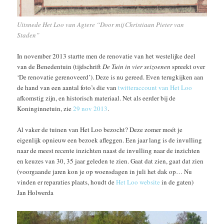
Uitsnede Het Loo van Agtere “Door mij Christiaan Pieter van
Staden”
In november 2013 startte men de renovatie van het westelijke deel
van de Benedentuin (tijdschrift
De Tuin in vier seizoenen
spreekt over
‘De renovatie gerenoveerd’). Deze is nu gereed. Even terugkijken aan
de hand van een aantal foto’s die van
twitteraccount van Het Loo
afkomstig zijn, en historisch materiaal. Net als eerder bij de
Koninginnetuin, zie
29 nov 2013
.
Al vaker de tuinen van Het Loo bezocht? Deze zomer moét je
eigenlijk opnieuw een bezoek afleggen. Een jaar lang is de invulling
naar de meest recente inzichten naast de invulling naar de inzichten
en keuzes van 30, 35 jaar geleden te zien. Gaat dat zien, gaat dat zien
(voorgaande jaren kon je op woensdagen in juli het dak op… Nu
vinden er reparaties plaats, houdt de
Het Loo website
in de gaten)
Jan Holwerda