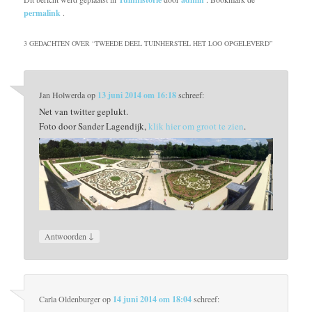
permalink
.
3 GEDACHTEN OVER “
TWEEDE DEEL TUINHERSTEL HET LOO OPGELEVERD
”
Jan Holwerda
op
13 juni 2014 om 16:18
schreef:
Net van twitter geplukt.
Foto door Sander Lagendijk,
klik hier om groot te zien
.
↓
Antwoorden
Carla Oldenburger
op
14 juni 2014 om 18:04
schreef: