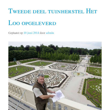
Tweede deel tuinherstel Het
Loo opgeleverd
Geplaatst op
10 juni 2014
door
admin