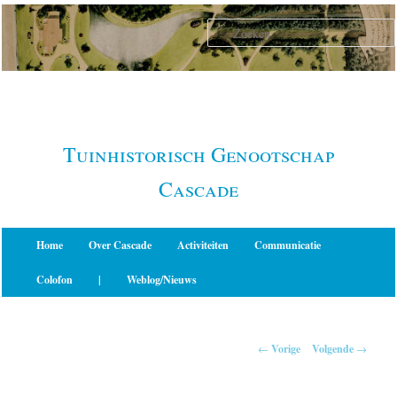
Spring
naar
de
primaire
inhoud
Tuinhistorisch Genootschap
Cascade
Hoofdmenu
Home
Over Cascade
Activiteiten
Communicatie
Colofon
|
Weblog/Nieuws
Berichtnavigatie
←
Vorige
Volgende
→