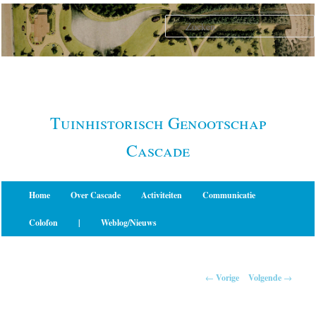
Spring
naar
de
primaire
inhoud
Tuinhistorisch Genootschap
Cascade
Hoofdmenu
Home
Over Cascade
Activiteiten
Communicatie
Colofon
|
Weblog/Nieuws
Berichtnavigatie
←
Vorige
Volgende
→