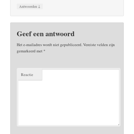
↓
Antwoorden
Geef een antwoord
Het e-mailadres wordt niet gepubliceerd.
Vereiste velden zijn
gemarkeerd met
*
Reactie