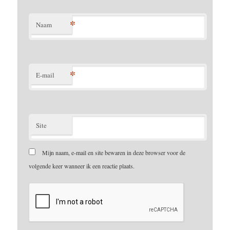
*
Naam
*
E-mail
Site
Mijn naam, e-mail en site bewaren in deze browser voor de
volgende keer wanneer ik een reactie plaats.