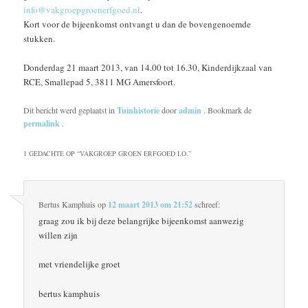
info@vakgroepgroenerfgoed.nl
.
Kort voor de bijeenkomst ontvangt u dan de bovengenoemde
stukken.
Donderdag 21 maart 2013, van 14.00 tot 16.30, Kinderdijkzaal van
RCE, Smallepad 5, 3811 MG Amersfoort.
Dit bericht werd geplaatst in
Tuinhistorie
door
admin
. Bookmark de
permalink
.
1 GEDACHTE OP “
VAKGROEP GROEN ERFGOED I.O.
”
Bertus Kamphuis
op
12 maart 2013 om 21:52
schreef:
graag zou ik bij deze belangrijke bijeenkomst aanwezig
willen zijn
met vriendelijke groet
bertus kamphuis