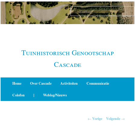
Spring
naar
de
primaire
inhoud
Tuinhistorisch Genootschap
Cascade
Hoofdmenu
Home
Over Cascade
Activiteiten
Communicatie
Colofon
|
Weblog/Nieuws
Berichtnavigatie
←
Vorige
Volgende
→