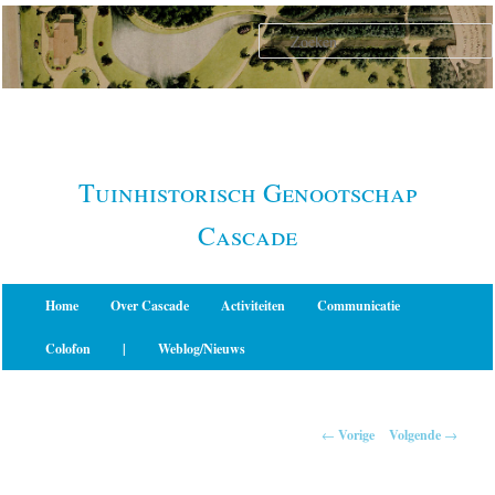
Spring
naar
de
primaire
inhoud
Tuinhistorisch Genootschap
Cascade
Hoofdmenu
Home
Over Cascade
Activiteiten
Communicatie
Colofon
|
Weblog/Nieuws
Berichtnavigatie
←
Vorige
Volgende
→