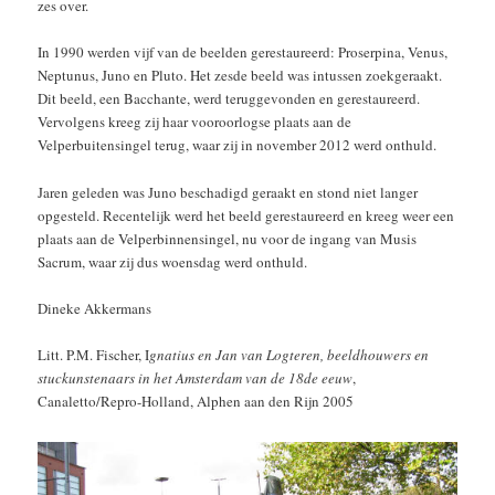
zes over.
In 1990 werden vijf van de beelden gerestaureerd: Proserpina, Venus,
Neptunus, Juno en Pluto. Het zesde beeld was intussen zoekgeraakt.
Dit beeld, een Bacchante, werd teruggevonden en gerestaureerd.
Vervolgens kreeg zij haar vooroorlogse plaats aan de
Velperbuitensingel terug, waar zij in november 2012 werd onthuld.
Jaren geleden was Juno beschadigd geraakt en stond niet langer
opgesteld. Recentelijk werd het beeld gerestaureerd en kreeg weer een
plaats aan de Velperbinnensingel, nu voor de ingang van Musis
Sacrum, waar zij dus woensdag werd onthuld.
Dineke Akkermans
Litt. P.M. Fischer, I
gnatius en Jan van Logteren, beeldhouwers en
stuckunstenaars in het Amsterdam van de 18de eeuw
,
Canaletto/Repro-Holland, Alphen aan den Rijn 2005