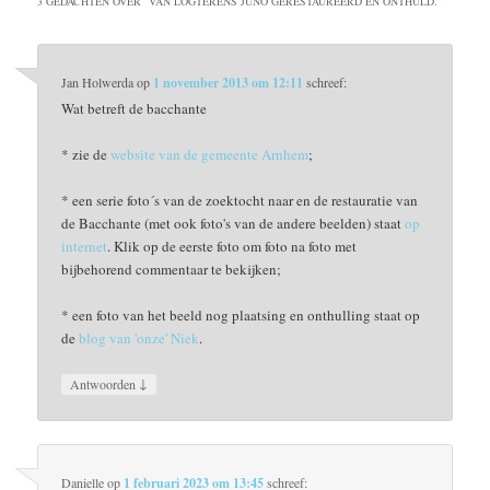
3 GEDACHTEN OVER “
VAN LOGTERENS JUNO GERESTAUREERD EN ONTHULD.
”
Jan Holwerda
op
1 november 2013 om 12:11
schreef:
Wat betreft de bacchante
* zie de
website van de gemeente Arnhem
;
* een serie foto´s van de zoektocht naar en de restauratie van
de Bacchante (met ook foto's van de andere beelden) staat
op
internet
. Klik op de eerste foto om foto na foto met
bijbehorend commentaar te bekijken;
* een foto van het beeld nog plaatsing en onthulling staat op
de
blog van 'onze' Niek
.
↓
Antwoorden
Danielle
op
1 februari 2023 om 13:45
schreef: