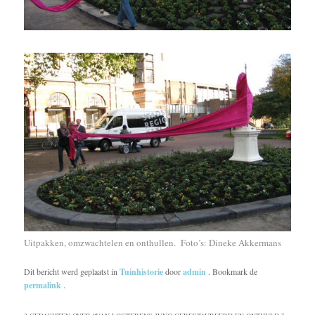
Uitpakken, omzwachtelen en onthullen. Foto’s: Dineke Akkermans
Dit bericht werd geplaatst in
Tuinhistorie
door
admin
. Bookmark de
permalink
.