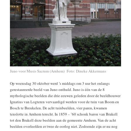
Juno voor Musis Sacrum (Arnhem) Foto: Dineke Akkermans
Op woensdag 30 oktober werd ’s middags om 3 uur het onlangs
gerestaureerde beeld van Juno onthuld. Juno is één van de 8
mythologische beelden die drie eeuwen geleden door de beeldhouwer
Ignatius van Logteren vervaardigd werden voor de tuin van Boom en
Bosch te Breukelen. De acht tuinbeelden, vier paren, kwamen
tenslotte in Arnhem terecht. In 1859 – ’60 schonk baron van Brakell
tot den Brakell deze beelden aan de gemeente Arnhem. Van de acht
beelden overleefden er twee de oorlog niet. Zodoende zijn er nu nog