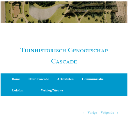
Spring
naar
de
primaire
inhoud
Tuinhistorisch Genootschap
Cascade
Hoofdmenu
Home
Over Cascade
Activiteiten
Communicatie
Colofon
|
Weblog/Nieuws
Berichtnavigatie
←
Vorige
Volgende
→