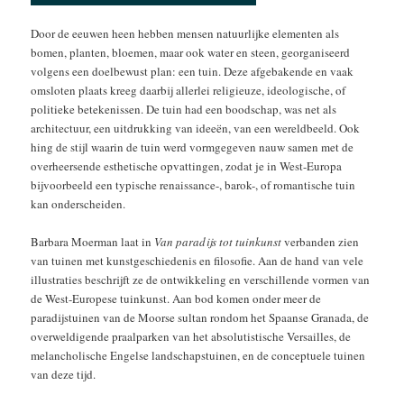
Door de eeuwen heen hebben mensen natuurlijke elementen als
bomen, planten, bloemen, maar ook water en steen, georganiseerd
volgens een doelbewust plan: een tuin. Deze afgebakende en vaak
omsloten plaats kreeg daarbij allerlei religieuze, ideologische, of
politieke betekenissen. De tuin had een boodschap, was net als
architectuur, een uitdrukking van ideeën, van een wereldbeeld. Ook
hing de stijl waarin de tuin werd vormgegeven nauw samen met de
overheersende esthetische opvattingen, zodat je in West-Europa
bijvoorbeeld een typische renaissance-, barok-, of romantische tuin
kan onderscheiden.
Barbara Moerman laat in
Van paradijs tot tuinkunst
verbanden zien
van tuinen met kunstgeschiedenis en filosofie. Aan de hand van vele
illustraties beschrijft ze de ontwikkeling en verschillende vormen van
de West-Europese tuinkunst. Aan bod komen onder meer de
paradijstuinen van de Moorse sultan rondom het Spaanse Granada, de
overweldigende praalparken van het absolutistische Versailles, de
melancholische Engelse landschapstuinen, en de conceptuele tuinen
van deze tijd.