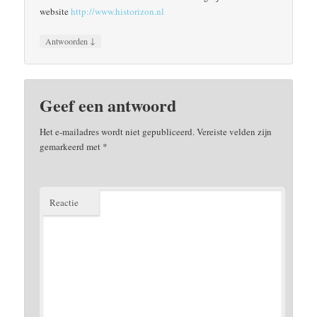
website
http://www.historizon.nl
↓
Antwoorden
Geef een antwoord
Het e-mailadres wordt niet gepubliceerd.
Vereiste velden zijn
gemarkeerd met
*
Reactie