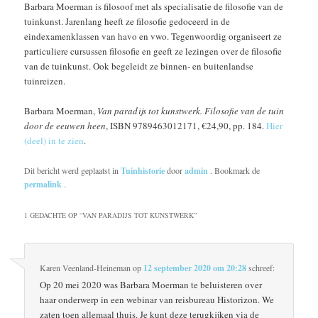
Barbara Moerman is filosoof met als specialisatie de filosofie van de
tuinkunst. Jarenlang heeft ze filosofie gedoceerd in de
eindexamenklassen van havo en vwo. Tegenwoordig organiseert ze
particuliere cursussen filosofie en geeft ze lezingen over de filosofie
van de tuinkunst. Ook begeleidt ze binnen- en buitenlandse
tuinreizen.
Barbara Moerman,
Van paradijs tot kunstwerk. Filosofie van de tuin
door de eeuwen heen
, ISBN 9789463012171, €24,90, pp. 184.
Hier
(deel) in te zien
.
Dit bericht werd geplaatst in
Tuinhistorie
door
admin
. Bookmark de
permalink
.
1 GEDACHTE OP “
VAN PARADIJS TOT KUNSTWERK
”
Karen Veenland-Heineman
op
12 september 2020 om 20:28
schreef:
Op 20 mei 2020 was Barbara Moerman te beluisteren over
haar onderwerp in een webinar van reisbureau Historizon. We
zaten toen allemaal thuis. Je kunt deze terugkijken via de