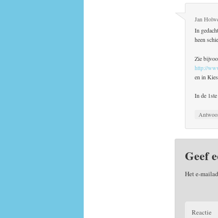
Jan Holw
In gedach
heen schi
Zie bijvo
http://ww
en in Kie
In de 1ste
Antwoo
Geef e
Het e-mailad
Reactie