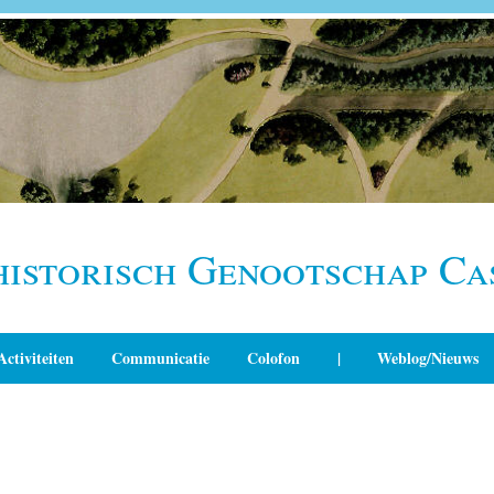
historisch Genootschap Ca
Activiteiten
Communicatie
Colofon
|
Weblog/Nieuws