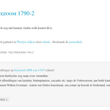
ezoom 1790-2
 ik nog niet kunnen vinden welk kasteel dit is.
rd geplaatst in
Plaatjes kijken
door
admin
. Bookmark de
permalink
.
OVER “
VELUWEZOOM 1790-2
”
enburger
op
8 januari 2006 om 13:07
schreef:
 bron hierbij dus nog maar even vermelden:
 afbeeldingen van kastelen, buitenplaatsen, cascades etc. langs de Veluwezoom, aan beide kan
eent Willem Overmars. Auteur een Duitse kunstenaar, een zomer op bezoek in Nederland, om
↓
rden