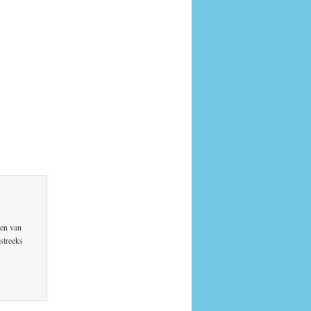
ten van
streeks