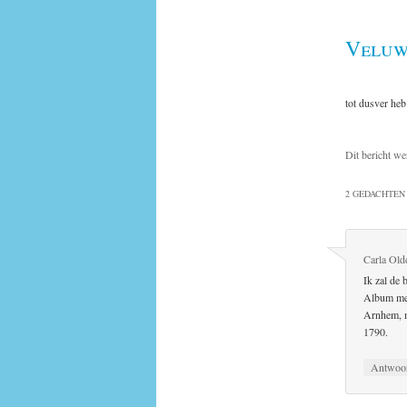
Veluw
tot dusver heb
Dit bericht we
2 GEDACHTEN 
Carla Old
Ik zal de
Album met
Arnhem, m
1790.
Antwoo