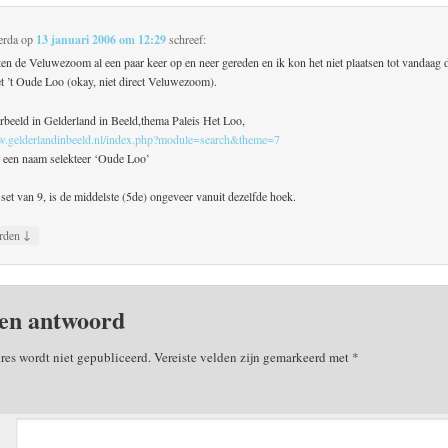
erda
op
13 januari 2006 om 12:29
schreef:
ten de Veluwezoom al een paar keer op en neer gereden en ik kon het niet plaatsen tot vandaag
et ’t Oude Loo (okay, niet direct Veluwezoom).
orbeeld in Gelderland in Beeld,thema Paleis Het Loo,
w.gelderlandinbeeld.nl/index.php?module=search&theme=7
s een naam selekteer ‘Oude Loo’
 set van 9, is de middelste (5de) ongeveer vanuit dezelfde hoek.
↓
rden
en antwoord
res wordt niet gepubliceerd.
Vereiste velden zijn gemarkeerd met
*