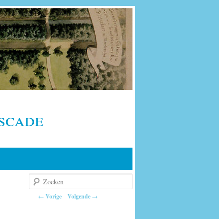
scade
Zoeken
Berichtnavigatie
←
Vorige
Volgende
→