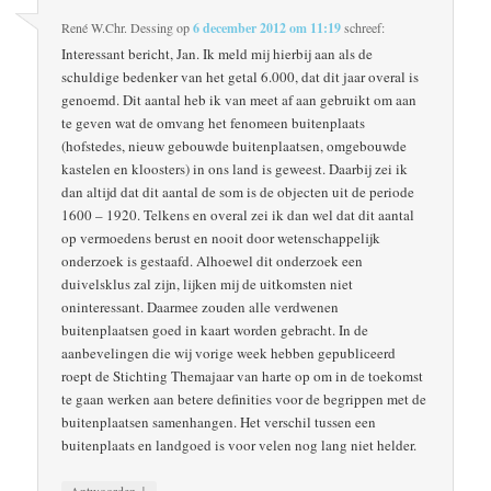
René W.Chr. Dessing
op
6 december 2012 om 11:19
schreef:
Interessant bericht, Jan. Ik meld mij hierbij aan als de
schuldige bedenker van het getal 6.000, dat dit jaar overal is
genoemd. Dit aantal heb ik van meet af aan gebruikt om aan
te geven wat de omvang het fenomeen buitenplaats
(hofstedes, nieuw gebouwde buitenplaatsen, omgebouwde
kastelen en kloosters) in ons land is geweest. Daarbij zei ik
dan altijd dat dit aantal de som is de objecten uit de periode
1600 – 1920. Telkens en overal zei ik dan wel dat dit aantal
op vermoedens berust en nooit door wetenschappelijk
onderzoek is gestaafd. Alhoewel dit onderzoek een
duivelsklus zal zijn, lijken mij de uitkomsten niet
oninteressant. Daarmee zouden alle verdwenen
buitenplaatsen goed in kaart worden gebracht. In de
aanbevelingen die wij vorige week hebben gepubliceerd
roept de Stichting Themajaar van harte op om in de toekomst
te gaan werken aan betere definities voor de begrippen met de
buitenplaatsen samenhangen. Het verschil tussen een
buitenplaats en landgoed is voor velen nog lang niet helder.
↓
Antwoorden