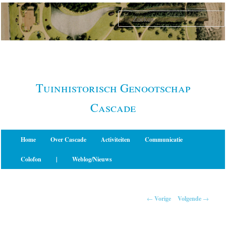
Spring
naar
de
primaire
inhoud
Tuinhistorisch Genootschap
Cascade
Hoofdmenu
Home
Over Cascade
Activiteiten
Communicatie
Colofon
|
Weblog/Nieuws
Berichtnavigatie
←
Vorige
Volgende
→