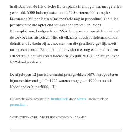
In dit Jaar van de Historische Buitenplaats is er nogal wat met getallen
gestrooid. 6000 buitenplaatsen ooit, 600 resteren, 551 complex
historische buitenplaatsen (maar enkele nog in procedure), aantallen
per provincie die optellend tot weer andere totalen leiden.
Buitenplaatsen, landgoederen, NSW-landgoederen en al dan niet met
de toevoeging historisch. Niet uit elkaar te houden. Helemaal omdat
definities of criteria bij het noemen van die getallen eigenlijk nooit
naar voren komen. En dan komt mn vader met nog een getal, uit een
artikel uit in het weekblad
Boerderij
(26 juni 2012). Een artikel over
NSW-landgoederen.
De afgelopen 12 jaar is het aantal gerangschikte NSW-landgoederen
bijna verdrievoudigd. In 1999 waren er nog geen 1900 en nu telt
Nederland er bijna 5000. JH
Dit bericht werd geplaatst in
Tuinhistorie
door
admin
. Bookmark de
permalink
.
2 GEDACHTEN OVER “
VERDRIEVOUDIGING IN 12 JAAR.
”