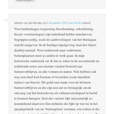
Martin van den Broeke
op
6 december 2012 om 16:41
schreef:
Voor hedendaagse toepassing (bescherming, subsidiëring,
fiscale voorzieningen) zijn inderdaad helder omschreven
begrippen nodig, zoals de aanbevelingen van het themajaar
terecht aangeven. In de huidige regelgeving staat het object
daarbij centraal. Voor onderzoek naar verdwenen
buitenplaatsen moet je anders te werk gaan. In mijn
historische onderzoek zie ik dat er, zeker in de zeventiende en
achttiende eeuw, een enorme variatie bestond aan
buitenverblijven, in alle vormen en maten. Vele hebben ook
nog eens heel kort bestaan of wisselden (soms meerdere
malen) van functie. Dit geldt met name voor de kleinere
buitenverblijven en die zijn nou net zo belangrijk om de
omvang van het buitenleven als cultuurverschijnsel in beeld
te kunnen brengen. Juist die variatie lijkt mij namelijk zo
kenmerkend daarvoor. Een definitie die lijkt op wat we in het
spraakgebruik van nu ‘buitenplaats’ noemen, zou echter al die