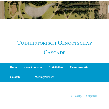
Spring
naar
de
primaire
inhoud
Tuinhistorisch Genootschap
Cascade
Hoofdmenu
Home
Over Cascade
Activiteiten
Communicatie
Colofon
|
Weblog/Nieuws
Berichtnavigatie
←
Vorige
Volgende
→