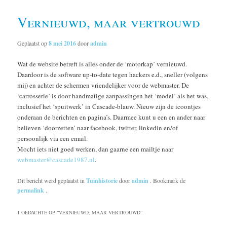
Vernieuwd, maar vertrouwd
Geplaatst op
8 mei 2016
door
admin
Wat de website betreft is alles onder de ‘motorkap’ vernieuwd.
Daardoor is de software up-to-date tegen hackers e.d., sneller (volgens
mij) en achter de schermen vriendelijker voor de webmaster. De
‘carrosserie’ is door handmatige aanpassingen het ‘model’ als het was,
inclusief het ‘spuitwerk’ in Cascade-blauw. Nieuw zijn de icoontjes
onderaan de berichten en pagina’s. Daarmee kunt u een en ander naar
believen ‘doorzetten’ naar facebook, twitter, linkedin en/of
persoonlijk via een email.
Mocht iets niet goed werken, dan gaarne een mailtje naar
webmaster@cascade1987.nl
.
Dit bericht werd geplaatst in
Tuinhistorie
door
admin
. Bookmark de
permalink
.
1 GEDACHTE OP “
VERNIEUWD, MAAR VERTROUWD
”