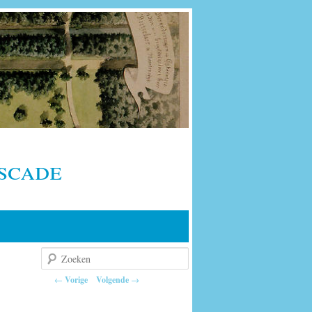
scade
Zoeken
Berichtnavigatie
←
Vorige
Volgende
→