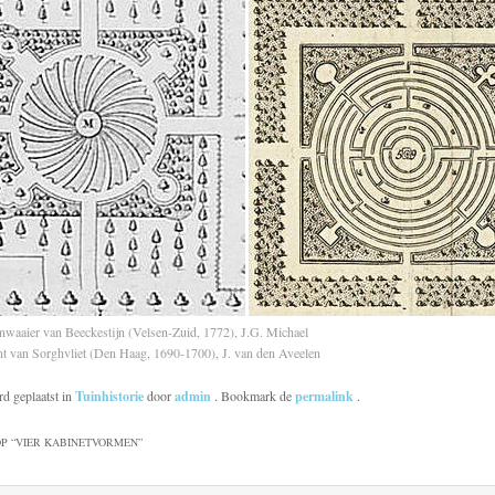
nwaaier van Beeckestijn (Velsen-Zuid, 1772), J.G. Michael
int van Sorghvliet (Den Haag, 1690-1700), J. van den Aveelen
rd geplaatst in
Tuinhistorie
door
admin
. Bookmark de
permalink
.
P “
VIER KABINETVORMEN
”