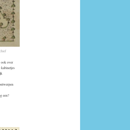
chief
 ook over
 kabinetjes
jk
 ontwerpen
og een?