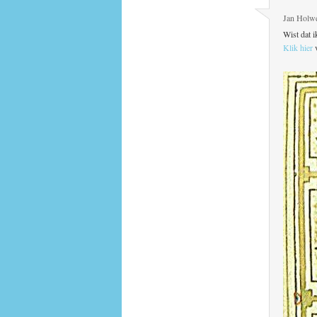
Jan Holw
Wist dat 
Klik hier
v