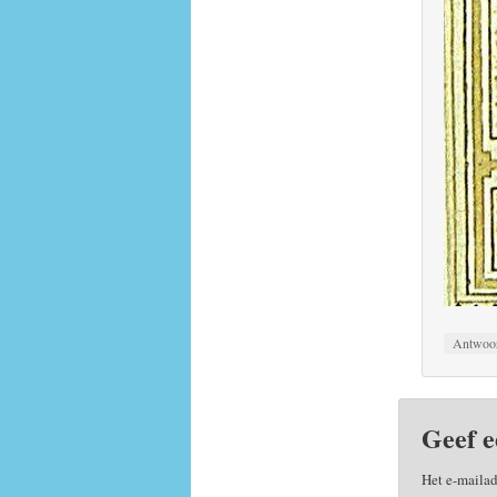
Antwoo
Geef e
Het e-mailad