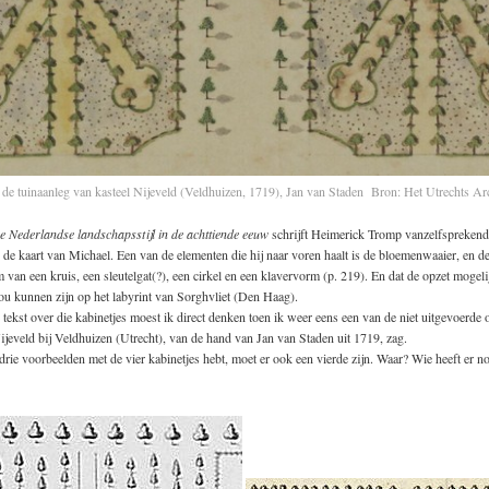
de tuinaanleg van kasteel Nijeveld (Veldhuizen, 1719), Jan van Staden Bron: Het Utrechts Ar
e Nederlandse landschapsstijl in de achttiende eeuw
schrijft Heimerick Tromp vanzelfsprekend
 de kaart van Michael. Een van de elementen die hij naar voren haalt is de bloemenwaaier, en de
m van een kruis, een sleutelgat(?), een cirkel en een klavervorm (p. 219). En dat de opzet mogeli
ou kunnen zijn op het labyrint van Sorghvliet (Den Haag).
 tekst over die kabinetjes moest ik direct denken toen ik weer eens een van de niet uitgevoerde
ijeveld bij Veldhuizen (Utrecht), van de hand van Jan van Staden uit 1719, zag.
drie voorbeelden met de vier kabinetjes hebt, moet er ook een vierde zijn. Waar? Wie heeft er n