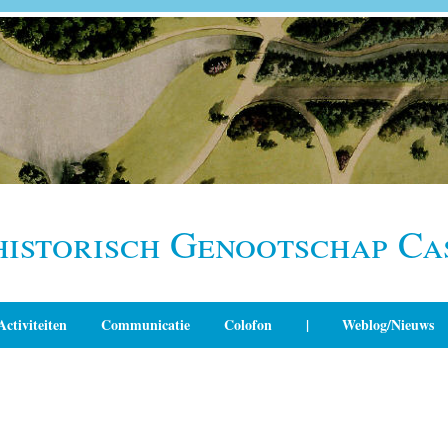
historisch Genootschap Ca
Activiteiten
Communicatie
Colofon
|
Weblog/Nieuws