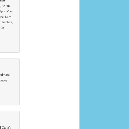
, de ene
rtje). Maar
el t.a.v.
in hebben,
 de
dankbare
 mooie
d Carla’s