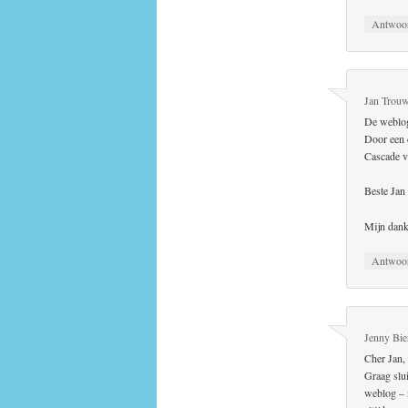
Antwoo
Jan Trouw
De weblog
Door een c
Cascade vu
Beste Jan 
Mijn dank
Antwoo
Jenny Bie
Cher Jan,
Graag slu
weblog – n