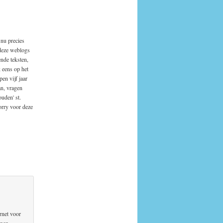
 nu precies
deze weblogs
ende teksten,
k eens op het
en vijf jaar
an, vragen
ouden' st.
orry voor deze
rnet voor
nnen