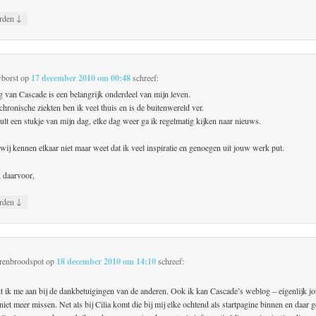
↓
rden
borst
op
17 december 2010 om 00:48
schreef:
 van Cascade is een belangrijk onderdeel van mijn leven.
hronische ziekten ben ik veel thuis en is de buitenwereld ver.
lt een stukje van mijn dag, elke dag weer ga ik regelmatig kijken naar nieuws.
wij kennen elkaar niet maar weet dat ik veel inspiratie en genoegen uit jouw werk put.
 daarvoor,
↓
rden
renbroodspot
op
18 december 2010 om 14:10
schreef:
it ik me aan bij de dankbetuigingen van de anderen. Ook ik kan Cascade’s weblog – eigenlijk j
iet meer missen. Net als bij Cilia komt die bij mij elke ochtend als startpagine binnen en daar g