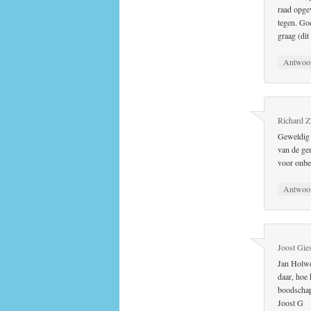
raad opge
tegen. Go
graag (di
Antwoo
Richard 
Geweldig J
van de gem
voor onbep
Antwoo
Joost Gie
Jan Holwe
daar, hoe 
boodscha
Joost G