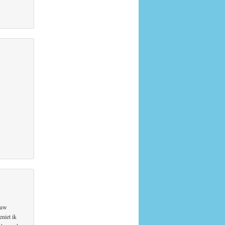
ouw
eniet ik