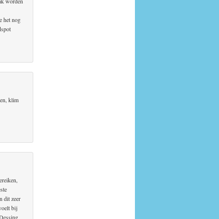
aak worden
e het nog
dspot
den, klim
ereiken,
este
 dit zeer
oelt bij
 Dessing