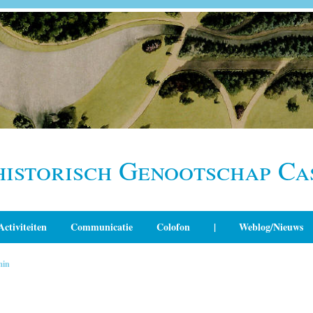
historisch Genootschap Ca
Activiteiten
Communicatie
Colofon
|
Weblog/Nieuws
min