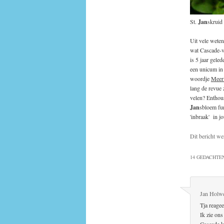
St.
Jan
skruid
Uit vele weten
wat Cascade-v
is 5 jaar gel
een unicum in 
woordje
Meer
lang de revue 
velen? Enthous
Jan
sbloem fun
'inbraak' in 
Dit bericht we
14 GEDACHTEN
Jan Holw
Tja reage
Ik zie ons
Cascade k