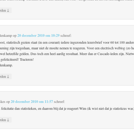
↓
rden
lenkamp
op
20 december 2010 om 10:29
schreef:
ost, statistisch gezien staat (in een courant) iedere ingezonden lezersbrief voor 60 tot 100 ander
ening zijn toegedaan, maar niet de moeite nemen te reageren. Voor een electrisch weblog (zo he
 wel hetzelfde gelden. Dus toch een heel aardig resultaat. Meer dan er Cascade-leden zijn. Nietw
efeliciteerd! Tracteren!
lenkamp.
↓
rden
skes
op
20 december 2010 om 11:57
schreef:
 felicitatie dan statistieken, en daarom blij dat je reageert Wim (ik wist niet dat je statisticus was
↓
rden