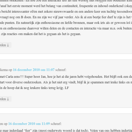
anaf het eerste moment werd het belang van continuïteit, frequentie en inhoud onderkend (okay
n bericht interessanter of/en met zekere nieuwswaarde en een andere keer een luchtig tussendoo
raagt nog om B doen. En nu zijn we vijf jaar verder. Als ik al een beetje fier durf te zijn is het w
de punten. En natuurlijk zijn enthousiasme en liefde bronnen, maar ook iets als er gewoon lol 
n en enthousiasme daarover willen delen en de contacten en interactie via maar m.n. ook buiten
zijn reacties om maken dat het is gegaan als het is gegaan.
↓
rden
kkema
op
16 december 2010 om 11:07
schreef:
et Carla eens!!! Super hoor Jan, hoe je het al die jaren hebt volgehouden. Het blijft ook een 
start voor diverse onderzoeken. Als je het niet erg vindt, blijf ik je spammen met leuke links en
 In de hoop dat ik nog leukere links terug krijg. LF
↓
rden
nen
op
16 december 2010 om 11:09
schreef:
je mag inderdaad “fier” zijn (mooi ouderwets woord is dat toch). Velen van ons hebben indertij