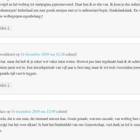
volgd en het weblog tot startpagina gepromoveerd. Daar ben ik er één van. Ik kom je dus ieder
edemorgen! Inderdaad een zeer goede morgen met zo’n enthousiast begin. Dankdankdank. En
t is welbegrepen eigenbelang)!
↓
rden
Zweekhorst
op
16 december 2010 om 11:28
schreef:
an, maar dat heb ik je zeker wel vaker laten weten. Hoewel pas later ingehaakt haal ik de acht
iste jaren wel in. Een inwerkperiode van vijf jaar is best lang maar ik wil toch voorstellen jo
aalde tijd vast te leggen.
↓
rden
skes
op
16 december 2010 om 12:09
schreef:
rda, dat is een man, die niemand missen kan. Goeie genade, wat een cascade, van weblog hier
krijgt Jan het voor elkaar! Je bent het bindmiddel van ons Genootschap, veel dank en lof is onz
p.