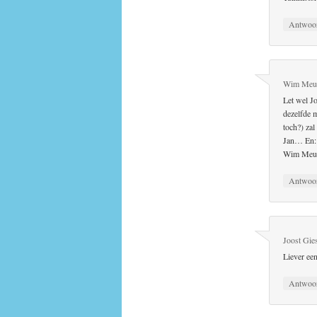
Antwoo
Wim Meu
Let wel Jo
dezelfde m
toch?) zal
Jan… En: g
Wim Meu
Antwoo
Joost Gie
Liever een
Antwoo