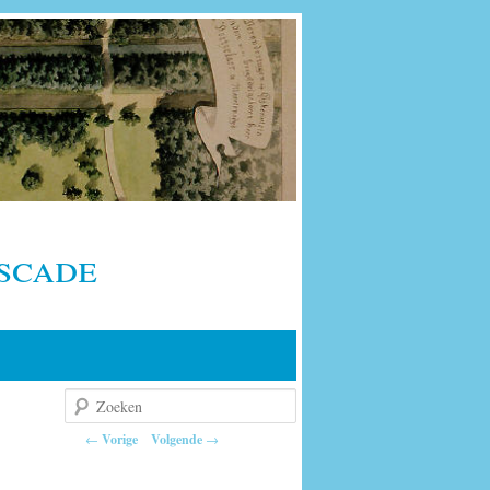
scade
Zoeken
Berichtnavigatie
←
Vorige
Volgende
→