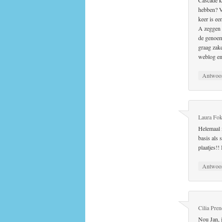
hebben? V
keer is ee
A zeggen v
de genoem
graag zake
weblog en 
Antwoo
Laura Fo
Helemaal m
basis als 
plaatjes!!
Antwoo
Cilia Pre
Nou Jan, 