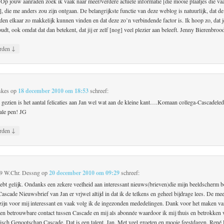
. Op jouw aanraden zoek ik vaak naar meer/verdere actuele informatie [die mooie plaatjes die v
 die me anders zou zijn ontgaan. De belangrijkste functie van deze weblog is natuurlijk, dat de
en elkaar zo makkelijk kunnen vinden en dat deze zo’n verbindende factor is. Ik hoop zo, dat j
udt, ook omdat dat dan betekent, dat jij er zelf [nog] veel plezier aan beleeft. Jenny Bierenbroo
↓
rden
skes
op
18 december 2010 om 18:53
schreef:
h gezien is het aantal felicaties aan Jan wel wat aan de kleine kant….Komaan collega-Cascadele
tale pen! JG
↓
rden
9 W.Chr. Dessng
op
20 december 2010 om 09:29
schreef:
hebt gelijk. Ondanks een zekere veelheid aan interessant nieuws(brieven)die mijn beeldscherm b
Cascade Nieuwsbrief van Jan er vrjwel altijd in dat ik de telkens en geheel bijdrage lees. De me
 zijn voor mij interessant en vaak volg ik de ingezonden mededelingen. Dank voor het maken van
 en betrouwbare contact tussen Cascade en mij als abonnée waardoor ik mij thuis en betrokken v
risch Genootschap Cascade. Dat is een talent, Jan. Met veel groeten en mooie feestdagen. René