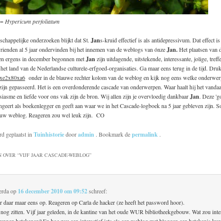
 =
Hypericum perfoliatum
schappelijke onderzoeken blijkt dat St.
Jan
s-kruid effectief is als antidepressivum. Dat effect is
rienden al 5 jaar ondervinden bij het innemen van de weblogs van ónze
Jan.
Het plaatsen van 
eden ergens in december begonnen met
Jan
zijn uitdagende, uitstekende, interessante, jolige, treff
het land van de Nederlandse culturele-erfgoed-organisaties. Ga maar eens terug in de tijd. Dru
xe2x80xa6
onder in de blauwe rechter kolom van de weblog en kijk nog eens welke onderwerp
zijn gepasseerd. Het is een overdonderende cascade van onderwerpen. Waar haalt hij het vanda
iasme en liefde voor ons vak zijn de bron. Wij allen zijn je overvloedig dankbaar
Jan
. Deze 'g
geert als boekenlegger en geeft aan waar we in het Cascade-logboek na 5 jaar gebleven zijn. S
jouw weblog. Reageren zou wel leuk zijn. CO
rd geplaatst in
Tuinhistorie
door
admin
. Bookmark de
permalink
.
 OVER “
VIJF JAAR CASCADE-WEBLOG
”
erda
op
16 december 2010 om 09:52
schreef:
er daar maar eens op. Reageren op Carla de hacker (ze heeft het password hoor).
 nog zitten. Vijf jaar geleden, in de kantine van het oude WUR bibliotheekgebouw. Wat zou inte
unnen betekenen? En hoe zou een interactief iets als een weblog met bloggen een betekenis ku