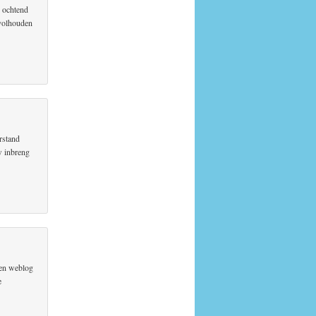
e ochtend
 volhouden
erstand
uw inbreng
 en weblog
e