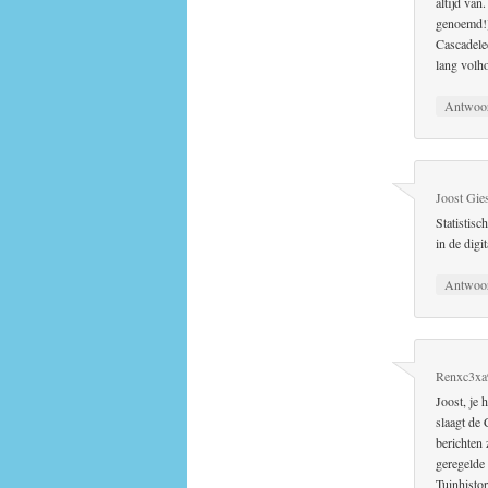
altijd van
genoemd!],
Cascadeled
lang volho
Antwoo
Joost Gie
Statistisc
in de digi
Antwoo
Renxc3xa
Joost, je 
slaagt de 
berichten
geregelde
Tuinhisto