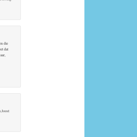
en die
et dat
aar,
).Joost