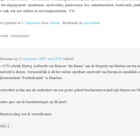
het uitgangspunt: speeltuinen, sportvelden, plantsoenen, bos, natuurterreinen, boulevards, pa
en vaak ook een stadion en een kampeerterrein. CO
rd geplaatst in
0. Algemeen
door
admin
. Bookmark de
permalink
.
OVER “
VOLKSPARK
”
-Wiesman
op
23 augustus 2007 om 23:01
schreef:
 1370 schonk Hertog Aelbrecht van Beieren “die Baene” aan de burgerij van Harlem om ten 
peelveld te dienen. Vermoedelijk is dit het oudste openbare sportveld van Europa en inmiddels 
ijksmonument “Frederikspark” te Haarlem.
ortvelden al dan niet als onderdeel van een groter geheel beschermenswaard zijn binnen een
status quo van de beredeneringen op dit punt?
htenwisseling zou ik verwelkomen.
↓
rden