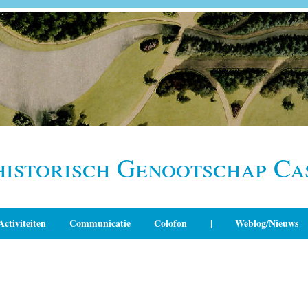
historisch Genootschap Ca
Activiteiten
Communicatie
Colofon
|
Weblog/Nieuws