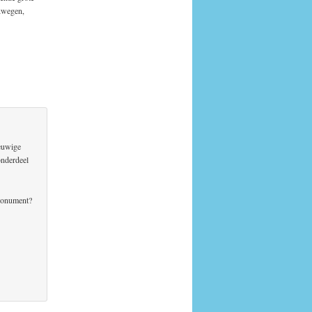
rkwegen,
eeuwige
onderdeel
 Monument?