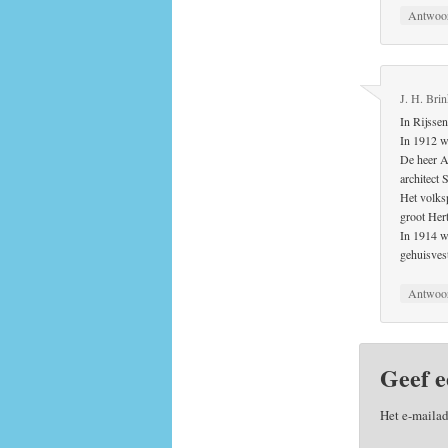
Antwoo
J. H. Brin
In Rijssen
In 1912 w
De heer A
architect
Het volksp
groot Her
In 1914 w
gehuisvest
Antwoo
Geef e
Het e-mailad