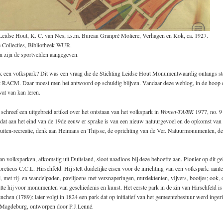
eidse Hout, K. C. van Nes, i.s.m. Bureau Granpré Moliere, Verhagen en Kok, ca. 1927.
e Collecties, Bibliotheek WUR.
n zijn de sportvelden aangegeven.
ijk een volkspark? Dit was een vraag die de Stichting Leidse Hout Monumentwaardig onlangs st
ut RACM. Daar moest men het antwoord op schuldig blijven. Vandaar deze weblog, in de hoo
at van kan leren.
schreef een uitgebreid artikel over het ontstaan van het volkspark in
Wonen-TA/BK
1977, no. 9 
dat aan het eind van de 19de eeuw er sprake is van een nieuw natuurgevoel en de opkomst van 
buiten-recreatie, denk aan Heimans en Thijsse, de oprichting van de Ver. Natuurmonumenten, d
 volksparken, afkomstig uit Duitsland, sloot naadloos bij deze behoefte aan. Pionier op dit ge
oreticus C.C.L. Hirschfeld. Hij stelt duidelijke eisen voor de inrichting van een volkspark: aanle
l, met rij- en wandelpaden, paviljoens met versnaperingen, muziektenten, vijvers, bootjes; ook, 
eitte hij voor monumenten van geschiedenis en kunst. Het eerste park in de zin van Hirschfeld is
chen (1789); later volgt in 1824 een park dat op initiatief van het gemeentebestuur werd ingeri
 Magdeburg, ontworpen door P.J.Lenné.