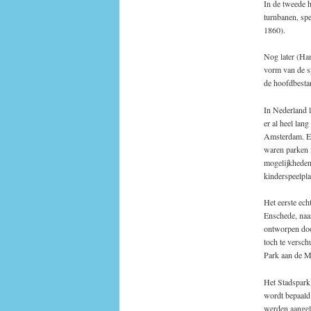
In de tweede h
turnbanen, spe
1860).
Nog later (Ham
vorm van de s
de hoofdbestan
In Nederland 
er al heel lan
Amsterdam. Ech
waren parken 
mogelijkheden
kinderspeelpla
Het eerste ech
Enschede, naa
ontworpen doo
toch te versch
Park aan de Ma
Het Stadspark
wordt bepaald
werden aangele