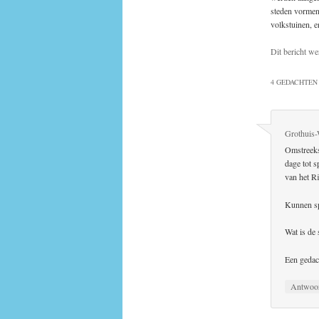
steden vormen 
volkstuinen, 
Dit bericht we
4 GEDACHTEN 
Grothuis
Omstreeks
dage tot s
van het R
Kunnen sp
Wat is de 
Een gedac
Antwoo