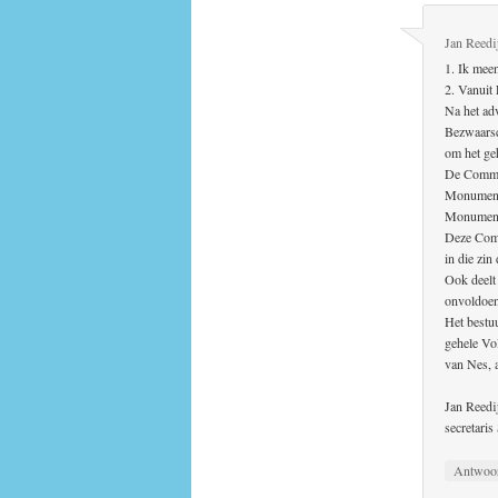
Jan Reedi
1. Ik mee
2. Vanuit 
Na het ad
Bezwaarsc
om het ge
De Commis
Monumentw
Monument
Deze Comm
in die zi
Ook deelt
onvoldoen
Het bestu
gehele Vo
van Nes, 
Jan Reedi
secretari
Antwoo