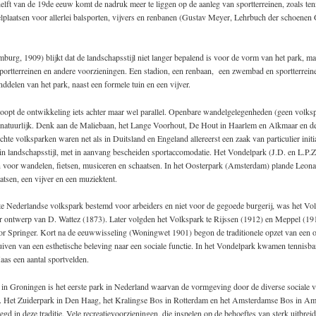
elft van de 19de eeuw komt de nadruk meer te liggen op de aanleg van sportterreinen, zoals ten
lplaatsen voor allerlei balsporten, vijvers en renbanen (Gustav Meyer, Lehrbuch der schoenen 
burg, 1909) blijkt dat de landschapsstijl niet langer bepalend is voor de vorm van het park, ma
portterreinen en andere voorzieningen. Een stadion, een renbaan, een zwembad en sportterrei
ddelen van het park, naast een formele tuin en een vijver.
loopt de ontwikkeling iets achter maar wel parallel. Openbare wandelgelegenheden (geen volks
g natuurlijk. Denk aan de Maliebaan, het Lange Voorhout, De Hout in Haarlem en Alkmaar en de
te volksparken waren net als in Duitsland en Engeland allereerst een zaak van particulier initia
in landschapsstijl, met in aanvang bescheiden sportaccomodatie. Het Vondelpark (J.D. en L.P
 voor wandelen, fietsen, musiceren en schaatsen. In het Oosterpark (Amsterdam) plande Leona
atsen, een vijver en een muziektent.
te Nederlandse volkspark bestemd voor arbeiders en niet voor de gegoede burgerij, was het Vo
r ontwerp van D. Wattez (1873). Later volgden het Volkspark te Rijssen (1912) en Meppel (191
r Springer. Kort na de eeuwwisseling (Woningwet 1901) begon de traditionele opzet van een 
uiven van een esthetische beleving naar een sociale functie. In het Vondelpark kwamen tennisba
as een aantal sportvelden.
 in Groningen is het eerste park in Nederland waarvan de vormgeving door de diverse sociale 
. Het Zuiderpark in Den Haag, het Kralingse Bos in Rotterdam en het Amsterdamse Bos in A
gd in deze traditie. Vele recreatievoorzieningen, die inspelen op de behoeftes van sterk uitbrei