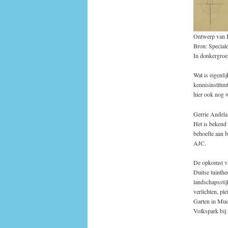
Ontwerp van L
Bron: Special
In donkergroe
Wat is eigenl
kennisinstitu
hier ook nog w
Gerrie Andela 
Het is bekend 
behoefte aan 
AJC.
De opkomst van
Duitse tuinthe
landschapsstij
verlichten, pl
Garten in Muen
Volkspark bij