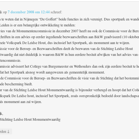
jk
op
7 december 2008 om 12:44
schreef:
n te weten dat in Nijmegen “De Goffert” beide functies in zich verenigt. Dus sportpark en wand
Leiden is er een belangrijke ontwikkeling te melden:
vies van de Monumentencommissie in december 2007 heeft nu ook de Commissie voor de Ber
hriften in een advies op eerder ingediende bezwaarschriften aan B&W geadviseerd (10 oktobe
hele Volkspark De Leidse Hout, dus inclusief het Sportpark, als monument aan te wijzen.
sie voor de Beroep- en Bezwaarschriften deelt de bezwaren van de Stichting Leidse Hout
aardig dat niet duidelijk is waarom B&W in hun eerdere besluit afwijken van het advies van
encommissie.
issie adviseert het College van Burgemeester en Wethouders dan ook zijn eerdere besluit te h
n dat het Sportpark alsnog wordt aangewezen als gemeentelijk monument.
 de Commissie voor de Beroep- en Bezwaarschriften de visie van de Stichting dat het bestemm
de bescherming biedt.
ur van de Stichting Leidse Hout Monumentwaardig is bijzonder verheugd en hoopt dat het Coll
lkspark De Leidse hout, inclusief het Sportpark, zoals oorspronkelijk bedoeld door landschapsa
als monument aan zal wijzen.
jk,
s Stichting Leidse Hout Monumentwaardig
↓
rden