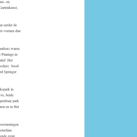
nis- en
Gartenkunst,
ar eerder de
nen vormen dan
parken) waren
 Plantage in
tief. Het
.Zocher) bood
rd Springer
lkspark in
4), beide
openbaar park
nen en in Het
voorzieningen
msterdam
dende grote