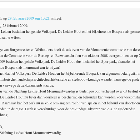
jk
op
28 februari 2009 om 13:21
schreef:
g 28 februari 2009:
eiden besluiten het gehele Volkspark De Leidse Hout en het bijbehorende Bospark als gemeen
aan te wijzen.
ge van Burgemeester en Wethouders heeft de adviezen van de Monumentencommissie van dec
an de Commissie voor de Beroep- en Bezwaarschriften van oktober 2008 overgenomen en op 
2009 besloten het gehele Volkspark De Leidse Hout, dus inclusief het Sportpark, alsmede het
nde Bospark als monument aan te wijzen!
 dat het Volkspark De Leidse Hout en het bijbehorende Bospark van algemeen belang zijn 
rhistorische, landschapsarchitectuurhistorische en stedebouwkundige waarde, vanwege de grote
en vanwege de zeldzaamheidswaarde.
ur van de Stichting Leidse Hout Monumentwaardig is buitengewoon verheugd over dit beslui
De Leidse Hout nu beter dan voorheen is beschermd en behouden kan worden voor toekomsti
s. Daarnaast kan het park nu in volle omvang een rol blijven spelen in het behoud van doorlope
eden in de regio. Dank is vercshuldigd voor de deskundige adviezen van o.a. de Nedelandse
hting.
jk,
s Stichting Leidse Hout Monumentwaardig