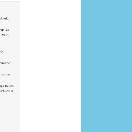
elpark.
oep- en
r 2008)
 de
erroepen,
ingsplan
ege nu het
rchitect K