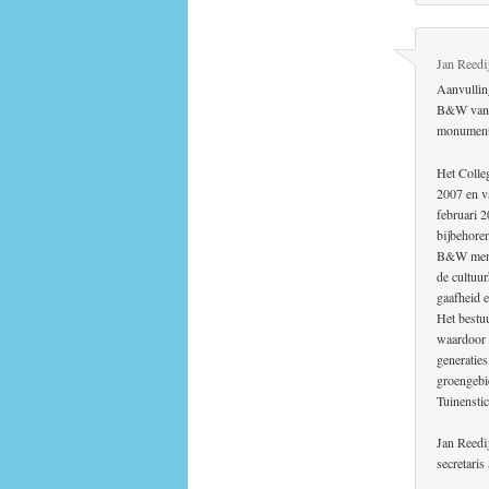
Jan Reedi
Aanvullin
B&W van L
monument 
Het Colle
2007 en v
februari 
bijbehore
B&W menen
de cultuu
gaafheid 
Het bestu
waardoor 
generatie
groengebi
Tuinenstic
Jan Reedi
secretari