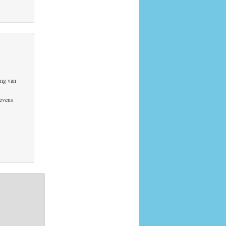
ing van
levens