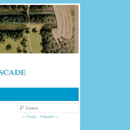
scade
Zoeken
Berichtnavigatie
←
Vorige
Volgende
→