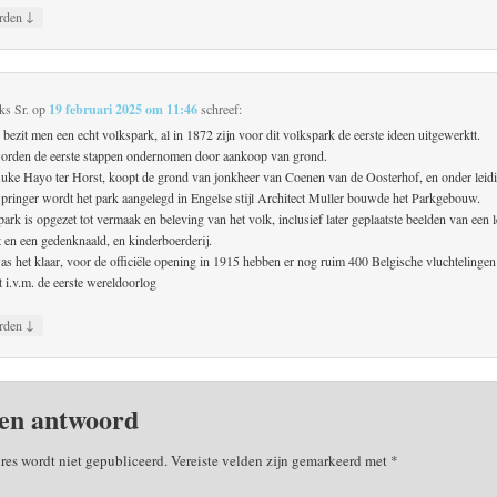
↓
rden
ks Sr.
op
19 februari 2025 om 11:46
schreef:
 bezit men een echt volkspark, al in 1872 zijn voor dit volkspark de eerste ideen uitgewerktt.
orden de eerste stappen ondernomen door aankoop van grond.
uke Hayo ter Horst, koopt de grond van jonkheer van Coenen van de Oosterhof, en onder leid
 Springer wordt het park aangelegd in Engelse stijl Architect Muller bouwde het Parkgebouw.
ark is opgezet tot vermaak en beleving van het volk, inclusief later geplaatste beelden van een 
t en een gedenknaald, en kinderboerderij.
as het klaar, voor de officiële opening in 1915 hebben er nog ruim 400 Belgische vluchtelingen
 i.v.m. de eerste wereldoorlog
↓
rden
en antwoord
res wordt niet gepubliceerd.
Vereiste velden zijn gemarkeerd met
*