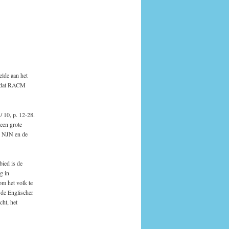
elde aan het
p dat RACM
/ 10, p. 12-28.
een grote
e NJN en de
bied is de
g in
om het volk te
 de Englischer
cht, het