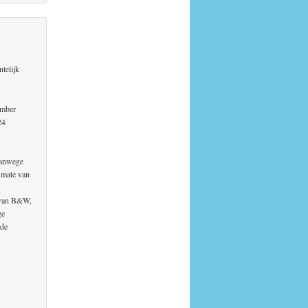
telijk
ember
24
vanwege
 mate van
t van B&W,
ge
nde