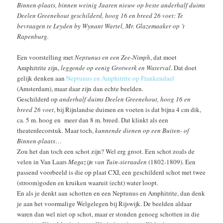
Binnen-plaats, binnen weinig Jaaren nieuw op beste anderhalf duims
Deelen Greenehout geschilderd, hoog 16 en breed 26 voet: Te
bevraagen te Leyden by Wynant Wartel, Mr. Glazemaaker op ’t
Rapenburg.
Een voorstelling met
Neptunus en een Zee-Nimph
, dat moet
Amphitrite zijn,
leggende op eenig Grotwerk en Waterval
. Dat doet
gelijk denken aan
Neptunus en Amphitrite op Frankendael
(Amsterdam), maar daar zijn dan echte beelden.
Geschilderd op
anderhalf duims Deelen Greenehout, hoog 16 en
breed 26 voet
, bij Rijnlandse duimen en voeten is dat bijna 4 cm dik,
ca. 5 m. hoog en meer dan 8 m. breed. Dat klinkt als een
theaterdecorstuk. Maar toch,
kunnende dienen op een Buiten- of
Binnen-plaats
…
Zou het dan toch een schot zijn? Wel erg groot. Een schot zoals de
velen in Van Laars
Magazijn van Tuin-sieraaden
(1802-1809). Een
passend voorbeeld is die op plaat CXI, een geschilderd schot met twee
(stroom)goden en kruiken waaruit (echt) water loopt.
En als je denkt aan schotten en een Neptunus en Amphitrite, dan denk
je aan het voormalige Welgelegen bij Rijswijk. De beelden aldaar
waren dan wel niet op schot, maar er stonden genoeg schotten in die