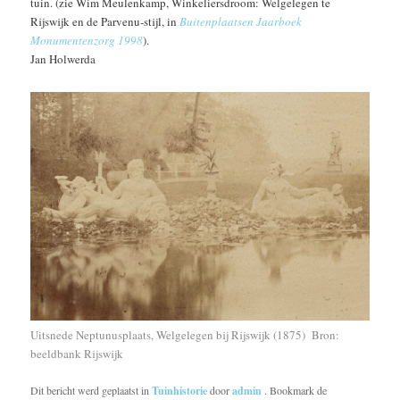
tuin. (zie Wim Meulenkamp, Winkeliersdroom: Welgelegen te
Rijswijk en de Parvenu-stijl, in
Buitenplaatsen
Jaarboek
Monumentenzorg 1998
).
Jan Holwerda
Uitsnede Neptunusplaats, Welgelegen bij Rijswijk (1875) Bron:
beeldbank Rijswijk
Dit bericht werd geplaatst in
Tuinhistorie
door
admin
. Bookmark de