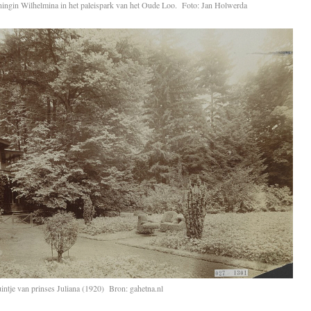
ningin Wilhelmina in het paleispark van het Oude Loo. Foto: Jan Holwerda
uintje van prinses Juliana (1920) Bron: gahetna.nl