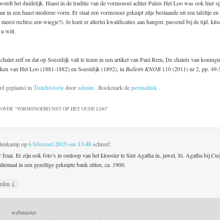
rdt het duidelijk. Haast in de traditie van de vormsnoei achter Paleis Het Loo was ook hier s
r in een haast moderne vorm. Er staat een vormsnoei geknipt zitje bestaande uit een tafeltje en 
e meest rechtse een wiegje?). Je kunt er allerlei kwalificaties aan hangen: passend bij de tijd, kits
u wilt.
chalet zelf en dat op Soestdijk valt te lezen in een artikel van Paul Rem, De chalets van koning
arken van Het Loo (1881-1882) en Soestdijk (1892), in
Bulletin KNOB
110 (2011) nr 2, pp. 49-
rd geplaatst in
Tuinhistorie
door
admin
. Bookmark de
permalink
.
OVER “
VORMSNOEIKUNST OP HET OUDE LOO
”
lenkamp
op
6 februari 2015 om 13:48
schreef:
 fraai. Er zijn ook foto’s in omloop van het klooster te Sint Agatha in, jawel, St. Agatha bij Cu
allemaal in een gezellige geknipte bank zitten, ca. 1900.
↓
rden
webmaster