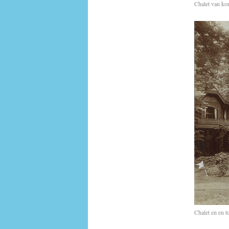
Chalet van ko
Chalet en en t