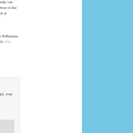
prake van
twee of drie
ch of
in Wilhelmina
58.
PDF
ijck, waar