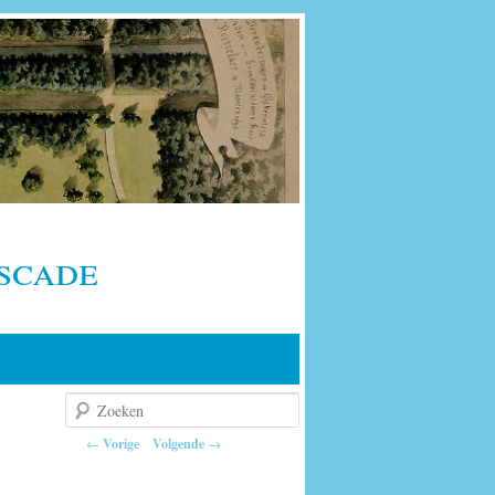
scade
Zoeken
Berichtnavigatie
←
Vorige
Volgende
→