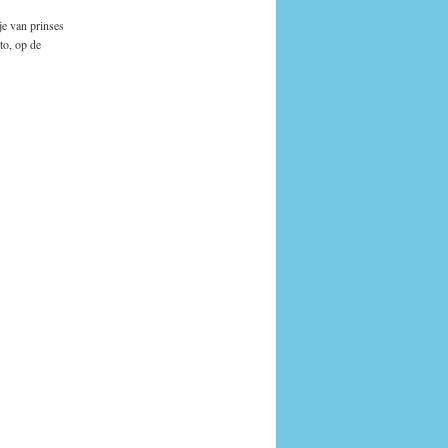
je van prinses
to, op de