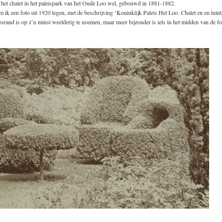
 het chalet in het paleispark van het Oude Loo wel, gebouwd in 1881-1882.
 ik een foto uit 1920 tegen, met de beschrijving ‘Koninklijk Paleis Het Loo. Chalet en en tuint
osrand is op z’n minst weelderig te noemen, maar meer bijzonder is iets in het midden van de fo