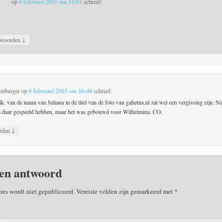
op
6 februari 2015 om 14:01
schreef:
↓
woorden
enburger
op
6 februari 2015 om 16:48
schreef:
k. van de naam van Juliana in de titel van de foto van gahetna.nl zal wel een vergissing zijn. Na
na daar gespeeld hebben, maar het was gebouwd voor Wilhelmina. CO.
↓
rden
en antwoord
res wordt niet gepubliceerd.
Vereiste velden zijn gemarkeerd met
*