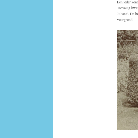
Een ieder kent
Toevallig kwam
Juliana’. De b
voorgrond.