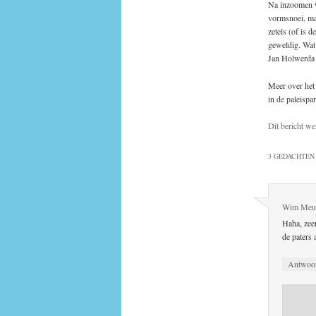
Na inzoomen wo
vormsnoei, maa
zetels (of is d
geweldig. Wat 
Jan Holwerda
Meer over het 
in de paleisp
Dit bericht we
3 GEDACHTEN 
Wim Meu
Haha, zeer
de paters 
Antwoo