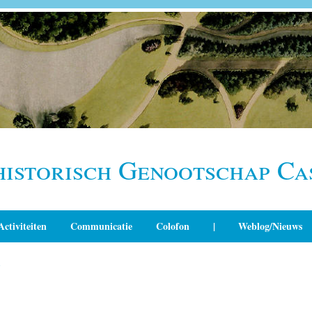
historisch Genootschap Ca
Activiteiten
Communicatie
Colofon
|
Weblog/Nieuws
n