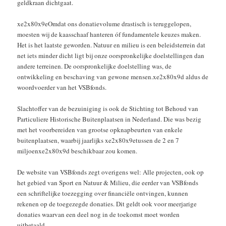
geldkraan dichtgaat.
xe2x80x9eOmdat ons donatievolume drastisch is teruggelopen,
moesten wij de kaasschaaf hanteren óf fundamentele keuzes maken.
Het is het laatste geworden. Natuur en milieu is een beleidsterrein dat
net iets minder dicht ligt bij onze oorspronkelijke doelstellingen dan
andere terreinen. De oorspronkelijke doelstelling was, de
ontwikkeling en beschaving van gewone mensen.xe2x80x9d aldus de
woordvoerder van het VSBfonds.
Slachtoffer van de bezuiniging is ook de Stichting tot Behoud van
Particuliere Historische Buitenplaatsen in Nederland. Die was bezig
met het voorbereiden van grootse opknapbeurten van enkele
buitenplaatsen, waarbij jaarlijks xe2x80x9etussen de 2 en 7
miljoenxe2x80x9d beschikbaar zou komen.
De website van VSBfonds zegt overigens wel: Alle projecten, ook op
het gebied van Sport en Natuur & Milieu, die eerder van VSBfonds
een schriftelijke toezegging over financiële ontvingen, kunnen
rekenen op de toegezegde donaties. Dit geldt ook voor meerjarige
donaties waarvan een deel nog in de toekomst moet worden
uitbetaald.