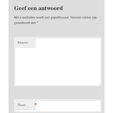
Geef een antwoord
Het e-mailadres wordt niet gepubliceerd.
Vereiste velden zijn
gemarkeerd met
*
Reactie
*
Naam