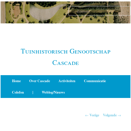
Spring
naar
de
primaire
inhoud
Tuinhistorisch Genootschap
Cascade
Hoofdmenu
Home
Over Cascade
Activiteiten
Communicatie
Colofon
|
Weblog/Nieuws
Berichtnavigatie
←
Vorige
Volgende
→