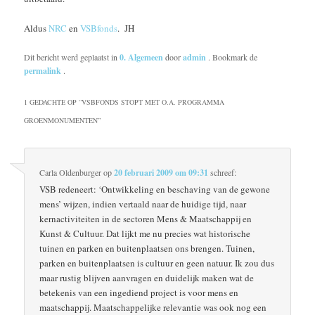
Aldus
NRC
en
VSBfonds
. JH
Dit bericht werd geplaatst in
0. Algemeen
door
admin
. Bookmark de
permalink
.
1 GEDACHTE OP “
VSBFONDS STOPT MET O.A. PROGRAMMA
GROENMONUMENTEN
”
Carla Oldenburger
op
20 februari 2009 om 09:31
schreef:
VSB redeneert: ‘Ontwikkeling en beschaving van de gewone
mens’ wijzen, indien vertaald naar de huidige tijd, naar
kernactiviteiten in de sectoren Mens & Maatschappij en
Kunst & Cultuur. Dat lijkt me nu precies wat historische
tuinen en parken en buitenplaatsen ons brengen. Tuinen,
parken en buitenplaatsen is cultuur en geen natuur. Ik zou dus
maar rustig blijven aanvragen en duidelijk maken wat de
betekenis van een ingediend project is voor mens en
maatschappij. Maatschappelijke relevantie was ook nog een