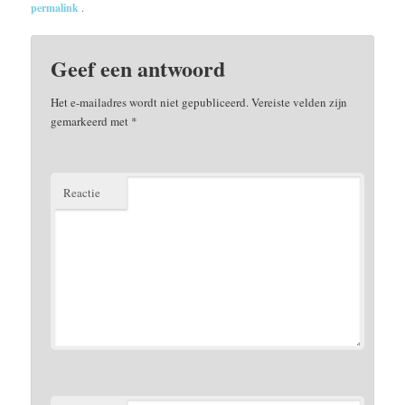
permalink
.
Geef een antwoord
Het e-mailadres wordt niet gepubliceerd.
Vereiste velden zijn
gemarkeerd met
*
Reactie