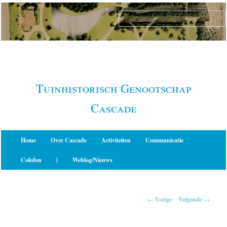
Spring
naar
de
primaire
inhoud
Tuinhistorisch Genootschap
Cascade
Hoofdmenu
Home
Over Cascade
Activiteiten
Communicatie
Colofon
|
Weblog/Nieuws
Berichtnavigatie
←
Vorige
Volgende
→