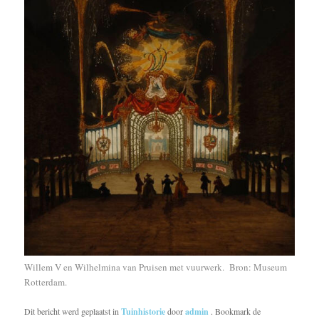
Willem V en Wilhelmina van Pruisen met vuurwerk. Bron: Museum
Rotterdam.
Dit bericht werd geplaatst in
Tuinhistorie
door
admin
. Bookmark de