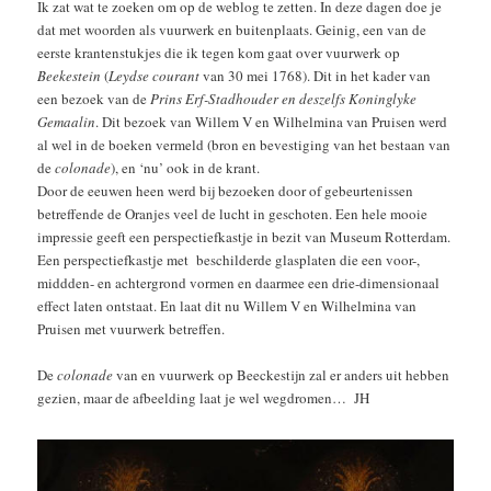
Ik zat wat te zoeken om op de weblog te zetten. In deze dagen doe je
dat met woorden als vuurwerk en buitenplaats. Geinig, een van de
eerste krantenstukjes die ik tegen kom gaat over vuurwerk op
Beekestein
(
Leydse courant
van 30 mei 1768). Dit in het kader van
een bezoek van de
Prins Erf-Stadhouder en deszelfs Koninglyke
Gemaalin
. Dit bezoek van Willem V en Wilhelmina van Pruisen werd
al wel in de boeken vermeld (bron en bevestiging van het bestaan van
de
colonade
), en ‘nu’ ook in de krant.
Door de eeuwen heen werd bij bezoeken door of gebeurtenissen
betreffende de Oranjes veel de lucht in geschoten. Een hele mooie
impressie geeft een perspectiefkastje in bezit van Museum Rotterdam.
Een perspectiefkastje met beschilderde glasplaten die een voor-,
middden- en achtergrond vormen en daarmee een drie-dimensionaal
effect laten ontstaat. En laat dit nu Willem V en Wilhelmina van
Pruisen met vuurwerk betreffen.
De
colonade
van en vuurwerk op Beeckestijn zal er anders uit hebben
gezien, maar de afbeelding laat je wel wegdromen… JH