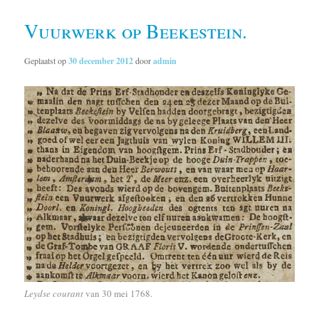
Vuurwerk op Beekestein.
Geplaatst op
30 december 2012
door
admin
Leydse courant
van 30 mei 1768.