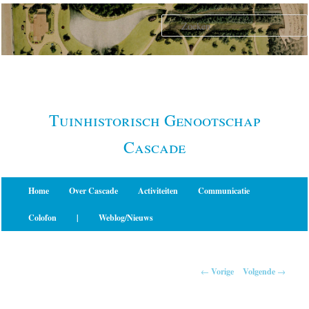
Spring
naar
de
primaire
inhoud
Tuinhistorisch Genootschap
Cascade
Hoofdmenu
Home
Over Cascade
Activiteiten
Communicatie
Colofon
|
Weblog/Nieuws
Berichtnavigatie
←
Vorige
Volgende
→