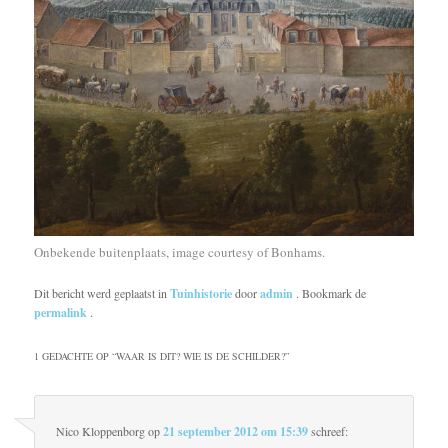
Onbekende buitenplaats, image courtesy of Bonhams.
Dit bericht werd geplaatst in
Tuinhistorie
door
admin
. Bookmark de
permalink
.
1 GEDACHTE OP “
WAAR IS DIT? WIE IS DE SCHILDER?
”
Nico Kloppenborg
op
21 september 2012 om 15:39
schreef: