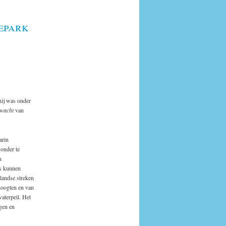
epark
ij was onder
wacht
van
arin
 onder te
n
ls kunnen
llandse streken
hoogten en van
aterpeil. Het
gen en