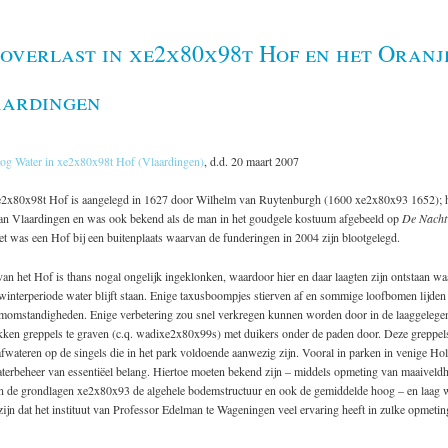
overlast in xe2x80x98t Hof en het Oranj
aardingen
og Water in xe2x80x98t Hof (Vlaardingen)
, d.d. 20 maart 2007
e2x80x98t Hof is aangelegd in 1627 door Wilhelm van Ruytenburgh (1600 xe2x80x93 1652); h
an Vlaardingen en was ook bekend als de man in het goudgele kostuum afgebeeld op
De Nacht
t was een Hof bij een buitenplaats waarvan de funderingen in 2004 zijn blootgelegd.
an het Hof is thans nogal ongelijk ingeklonken, waardoor hier en daar laagten zijn ontstaan wa
interperiode water blijft staan. Enige taxusboompjes stierven af en sommige loofbomen lijden
momstandigheden. Enige verbetering zou snel verkregen kunnen worden door in de laaggelege
kken greppels te graven (c.q. wadixe2x80x99s) met duikers onder de paden door. Deze greppe
afwateren op de singels die in het park voldoende aanwezig zijn. Vooral in parken in venige Ho
aterbeheer van essentiëel belang. Hiertoe moeten bekend zijn – middels opmeting van maaiveld
van de grondlagen xe2x80x93 de algehele bodemstructuur en ook de gemiddelde hoog – en laag w
jn dat het instituut van Professor Edelman te Wageningen veel ervaring heeft in zulke opmetin