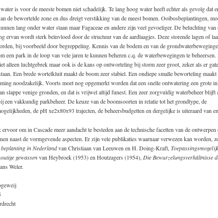
 water is voor de meeste bomen niet schadelijk. Te lang hoog water heeft echter als gevolg dat e
 van de bewortelde zone en dus dreigt verstikking van de meest bomen. Ooibosbeplantingen, m
kunnen lang onder water staan maar Fagaceae en andere zijn veel gevoeliger. De beluchting van
g ervan wordt sterk beïnvloed door de structuur van de aardlaagjes. Deze storende lagen of la
rden, bij voorbeeld door begreppeling. Kennis van de bodem en van de grondwaterbeweginge
m een park in de loop van vele jaren te kunnen beheren c.q. de waterbewegingen te beheersen. 
et alleen luchtgebrek maar ook is de kans op ontworteling bij storm zeer groot, zeker als er gat
taan. Een brede wortelkluit maakt de boom zeer stabiel. Een ondiepe smalle beworteling maakt 
ming noodzakelijk. Voorts moet nog opgemerkt worden dat een snelle ontwatering een grote ink
n slappe venige gronden, en dat is vrijwel altijd funest. Een zeer zorgvuldig waterbeheer blijft
ij een vakkundig parkbeheer. De keuze van de boomsoorten in relatie tot het grondtype, de
gelijkheden, de pH xe2x80x93 trajecten, de beheersbudgetten en dergelijke is uiteraard van e
 ik ervoor om in Cascade meer aandacht te besteden aan de technische facetten van de ontwerpen
nnen naast de vormgevende aspecten. Er zijn vele publikaties waarnaar verwezen kan worden, z
beplanting in Nederland
van Christiaan van Leeuwen en H. Doing-Kraft,
Toepassingsmogelij
houtige gewassen
van Heybroek (1953) en Houtzagers (1954),
Die Bewurzelungsverhältnisse d
ans Weler.
ogeweij
5
drecht