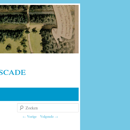
scade
Zoeken
Berichtnavigatie
←
Vorige
Volgende
→