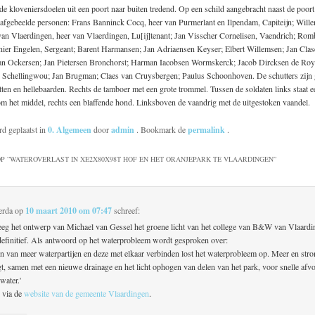
de kloveniersdoelen uit een poort naar buiten tredend. Op een schild aangebracht naast de poort
afgebeelde personen: Frans Banninck Cocq, heer van Purmerlant en Ilpendam, Capiteijn; Will
van Vlaerdingen, heer van Vlaerdingen, Lu[ij]tenant; Jan Visscher Cornelisen, Vaendrich; Ro
jnier Engelen, Sergeant; Barent Harmansen; Jan Adriaensen Keyser; Elbert Willemsen; Jan Cla
an Ockersen; Jan Pietersen Bronchorst; Harman Iacobsen Wormskerck; Jacob Dircksen de Roy
 Schellingwou; Jan Brugman; Claes van Cruysbergen; Paulus Schoonhoven. De schutters zij
ten en hellebaarden. Rechts de tamboer met een grote trommel. Tussen de soldaten links staat e
m het middel, rechts een blaffende hond. Linksboven de vaandrig met de uitgestoken vaandel.
rd geplaatst in
0. Algemeen
door
admin
. Bookmark de
permalink
.
P “
WATEROVERLAST IN XE2X80X98T HOF EN HET ORANJEPARK TE VLAARDINGEN
”
erda
op
10 maart 2010 om 07:47
schreef:
eeg het ontwerp van Michael van Gessel het groene licht van het college van B&W van Vlaardi
 definitief. Als antwoord op het waterprobleem wordt gesproken over:
en van meer waterpartijen en deze met elkaar verbinden lost het waterprobleem op. Meer en st
gt, samen met een nieuwe drainage en het licht ophogen van delen van het park, voor snelle afv
 water.'
 via de
website van de gemeente Vlaardingen
.