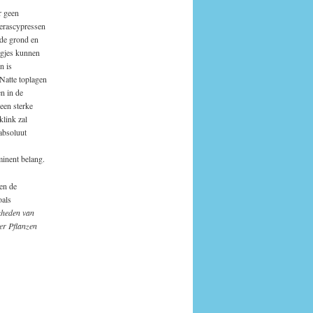
r geen
oerascypressen
 de grond en
agjes kunnen
n is
Natte toplagen
en in de
een sterke
link zal
 absoluut
minent belang.
 en de
oals
kheden van
er Pflanzen