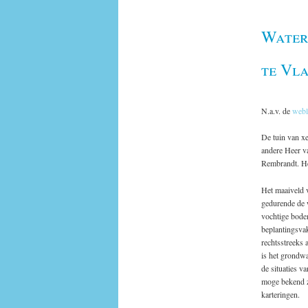
Water
te Vl
N.a.v. de
webl
De tuin van x
andere Heer v
Rembrandt. He
Het maaiveld v
gedurende de w
vochtige bode
beplantingsva
rechtsstreeks 
is het grondw
de situaties 
moge bekend zi
karteringen.