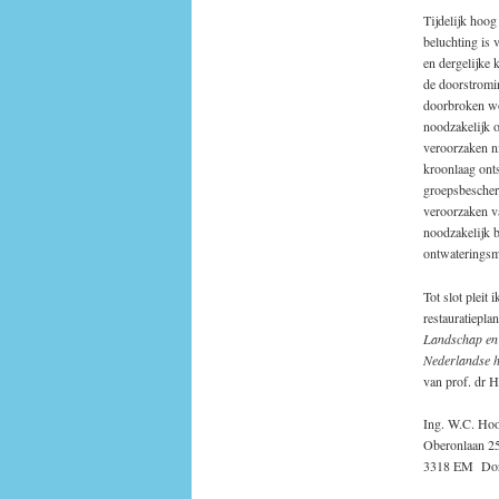
Tijdelijk hoog
beluchting is
en dergelijke 
de doorstromin
doorbroken wo
noodzakelijk o
veroorzaken ni
kroonlaag onts
groepsbescher
veroorzaken va
noodzakelijk b
ontwateringsmo
Tot slot pleit
restauratiepla
Landschap en 
Nederlandse 
van prof. dr H
Ing. W.C. Ho
Oberonlaan 2
3318 EM Dor