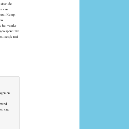
 staan de
em van
mbout Kemp,
sen
; Jan vander
n gewapend met
en meisje met
ngen en
romend
oer van