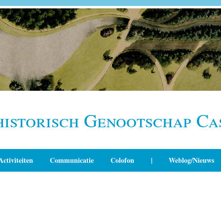
historisch Genootschap Ca
Activiteiten
Communicatie
Colofon
|
Weblog/Nieuws