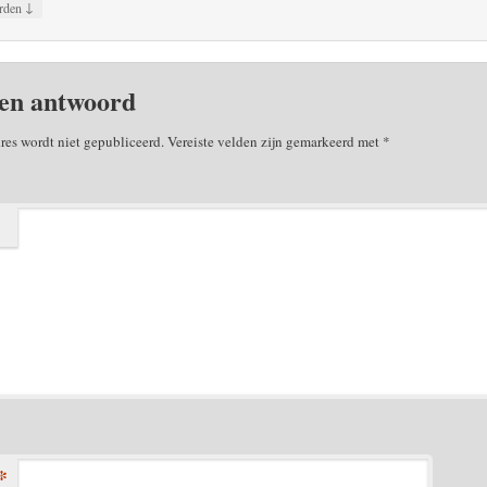
↓
rden
en antwoord
res wordt niet gepubliceerd.
Vereiste velden zijn gemarkeerd met
*
*