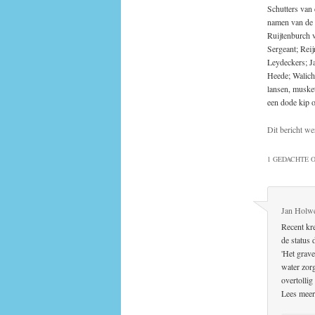
Schutters van 
namen van de 
Ruijtenburch 
Sergeant; Rei
Leydeckers; J
Heede; Walich
lansen, musket
een dode kip o
Dit bericht we
1 GEDACHTE O
Jan Holw
Recent kr
de status
'Het grav
water zor
overtollig
Lees meer