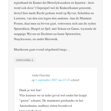
regterhand de Kamer der Huwelykszaaken en Injurien : deze
word ook door ’t Gepeupel wel de Krakeelkamer genoemt,
dewyl hier mede Recht gedaan word op Kyven, Schelden en
Lasteren, van den een tegen den anderen. Aan de Marmere
Posten, daar men na boven gaat, vertoonen zich aan de zyden
Spinrokken, Haspel en Spil, met Schaar en Garen, wyzende de
snappige Wyven en Dochters na haare Spinwielen,
Naaykussens, en ander Huiswerk.
Marshoorn gaat overal uitgebreid langs…
↓
Antwoorden
Alette Fleischer
op
1 september 2017 om 15:35
schreef:
Dank je wel Jan!
Vlas kunnen we in ieder geval wel onder het kopje
“groen” scharen. De marmeren guirlandes in het
Amsterdamse stadhuis zitten boordevol
bijzonderheden!