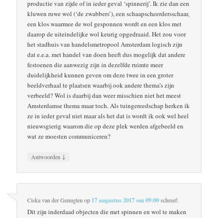
productie van zijde of in ieder geval ‘spinnerij’. Ik zie dan een
kluwen ruwe wol (‘de zwabbers’), een schaapscheerdersschaar,
een klos waarmee de wol gesponnen wordt en een klos met
daarop de uiteindelijke wol keurig opgedraaid. Het zou voor
het stadhuis van handelsmetropool Amsterdam logisch zijn
dat e.e.a. met handel van doen heeft dus mogelijk dat andere
festoenen die aanwezig zijn in dezelfde ruimte meer
duidelijkheid kunnen geven om deze twee in een groter
beeldverhaal te plaatsen waarbij ook andere thema’s zijn
verbeeld? Wol is daarbij dan weer misschien niet het meest
Amsterdamse thema maar toch. Als tuingereedschap herken ik
ze in ieder geval niet maar als het dat is wordt ik ook wel heel
nieuwsgierig waarom die op deze plek werden afgebeeld en
wat ze moesten communiceren?
↓
Antwoorden
Ciska van der Genugten
op
17 augustus 2017 om 09:00
schreef:
Dit zijn inderdaad objecten die met spinnen en wol te maken