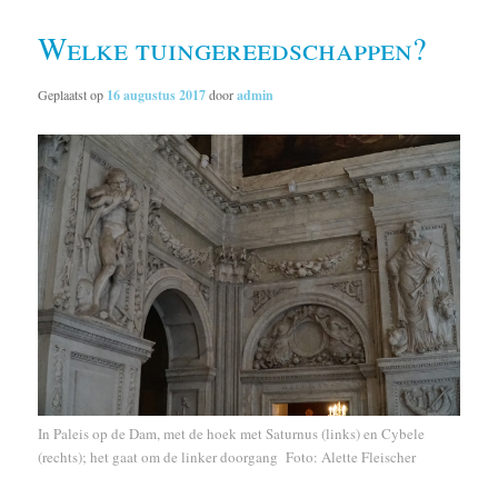
Welke tuingereedschappen?
Geplaatst op
16 augustus 2017
door
admin
In Paleis op de Dam, met de hoek met Saturnus (links) en Cybele
(rechts); het gaat om de linker doorgang Foto: Alette Fleischer