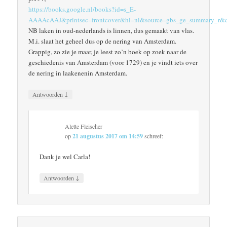
https://books.google.nl/books?id=s_E-
AAAAcAAJ&printsec=frontcover&hl=nl&source=gbs_ge_summary_r&
NB laken in oud-nederlands is linnen, dus gemaakt van vlas.
M.i. slaat het geheel dus op de nering van Amsterdam.
Grappig, zo zie je maar, je leest zo’n boek op zoek naar de
geschiedenis van Amsterdam (voor 1729) en je vindt iets over
de nering in laakenenin Amsterdam.
↓
Antwoorden
Alette Fleischer
op
21 augustus 2017 om 14:59
schreef:
Dank je wel Carla!
↓
Antwoorden