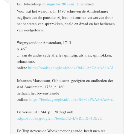
Jan Holwerda
op
25 augustus 2017 om 11:32
schreef:
Voor wat het waard is: In 1497 schreven de Amsterdamse
begijnen aan de paus dat zij hun inkomsten verworven door
het hanteren van spinrokken, naald en draad en het bedienen
van weefgetouw.
Wegwyzer door Amsterdam, 1713
p. 467
… aan de andre zyde allerlei spintuig, als vlas, spinrokken,
schaar, enz.
online
https://books.google.nl/books?id=LApUAAAAcAAJ
Johannes Marshoorn, Gebouwen, gezigten en oudheden der
stad Amsterdam, 1736, p. 160
herhaalt het bovenstaande
online:
https://books.google.nl/books?id=5vlWAAAAcAAJ
De versie uit 1744, p. 178 zegt ook
https://books.google.nl/books?id=kWRmIXv4DBcC
De Trap nevens de Weeskamer opgaande, heeft men ter