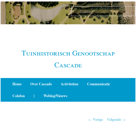
Spring
naar
de
primaire
inhoud
Tuinhistorisch Genootschap
Cascade
Hoofdmenu
Home
Over Cascade
Activiteiten
Communicatie
Colofon
|
Weblog/Nieuws
Berichtnavigatie
←
Vorige
Volgende
→