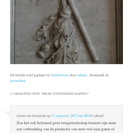
Dit bericht werd geplaatst in
Tuinhistorie
door
admin
. Bookmark de
permalink
.
11 GEDACHTEN OVER “
WELKE TUINGEREEDSCHAPPEN?
”
Gerrit van Oosterom
op
17 augustus 2017 om 08:08
schreef:
Zou het ook helemaal geen tuingereedschap kunnen zijn maar
een verbeelding van de productie van ruwe wol naar garen of