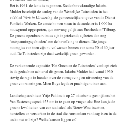
Het is 1961, de lente is begonnen. Stedenbouwkundige Jakoba
Mulder beschrijft de aanleg van de Westelijke Tuinsteden in het
vakblad
Werk in Uitvoering
, de gemeentelijke uitgave van de Dienst
Publieke Werken. De eerste bomen staan in de aarde, er is 1.000 ha
bouwgrond opgespoten, qua omvang gelijk aan Enschede of Tilburg.
De groene openbare ruimtes zijn ingetekend; zij heten dan nog
‘ontspanningsgebieden’, om de bevolking te dienen. Die jonge
boompjes van toen zijn nu volwassen bomen van soms 50 of 60 jaar
oud. De Tuinsteden zijn daadwerkelijk groen geworden.
De verkennende expositie ‘Het Groen en de Tuinsteden’ verdiept zich
in de gedachten achter al dit groen. Jakoba Mulder had vanaf 1930
stevig de regie in handen over de vormgeving en uitvoering van de
groenvoorzieningen. Mien Ruys legde er prachtige tuinen aan.
Landschapsarchitect Yttje Feddes is op 27 oktober te gast tijdens het
Van Eesterengesprek #53 om in te gaan op vragen als: Hoe kun je de
groene kwaliteiten van een stadsdeel als Nieuw-West inzetten,
herstellen en versterken in de stad die Amsterdam vandaag is en in de
toekomst wil zijn? Welke kansen liggen er?