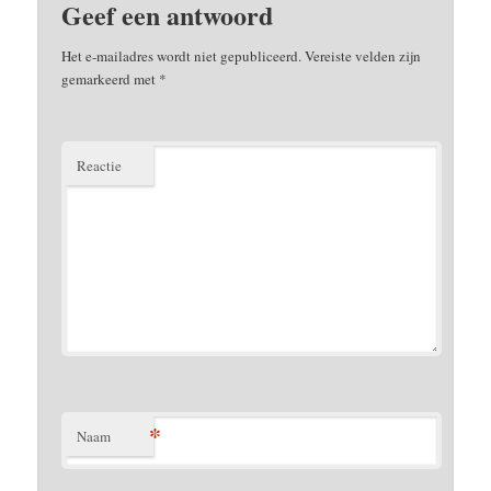
Geef een antwoord
Het e-mailadres wordt niet gepubliceerd.
Vereiste velden zijn
gemarkeerd met
*
Reactie
*
Naam