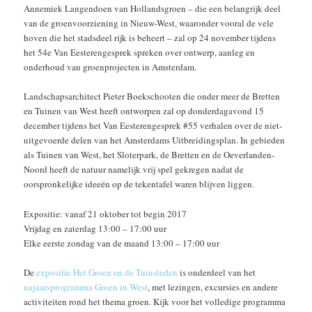
Annemiek Langendoen van Hollandsgroen – die een belangrijk deel
van de groenvoorziening in Nieuw-West, waaronder vooral de vele
hoven die het stadsdeel rijk is beheert – zal op 24 november tijdens
het 54e Van Eesterengesprek spreken over ontwerp, aanleg en
onderhoud van groenprojecten in Amsterdam.
Landschapsarchitect Pieter Boekschooten die onder meer de Bretten
en Tuinen van West heeft ontworpen zal op donderdagavond 15
december tijdens het Van Eesterengesprek #55 verhalen over de niet-
uitgevoerde delen van het Amsterdams Uitbreidingsplan. In gebieden
als Tuinen van West, het Sloterpark, de Bretten en de Oeverlanden-
Noord heeft de natuur namelijk vrij spel gekregen nadat de
oorspronkelijke ideeën op de tekentafel waren blijven liggen.
Expositie: vanaf 21 oktober tot begin 2017
Vrijdag en zaterdag 13:00 – 17:00 uur
Elke eerste zondag van de maand 13:00 – 17:00 uur
De
expositie Het Groen en de Tuinsteden
is onderdeel van het
najaarsprogramma Groen in West
, met lezingen, excursies en andere
activiteiten rond het thema groen. Kijk voor het volledige programma