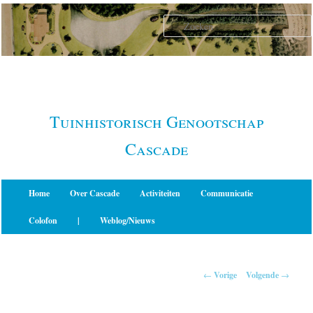
Spring
naar
de
primaire
inhoud
Tuinhistorisch Genootschap
Cascade
Hoofdmenu
Home
Over Cascade
Activiteiten
Communicatie
Colofon
|
Weblog/Nieuws
Berichtnavigatie
←
Vorige
Volgende
→