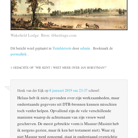
Wakefield Lodge Bron: tbheritage.com
Dit bericht werd geplaatst in
Tuinhistorie
door
admin
. Bookmark de
permalink
.
1 GEDACHTE OP “
WIE KENT / WEET MEER OVER JAN HORSTMAN?
”
Henk van der Eijk
op
8 januari 2019 om 23:37
schreef:
Helaas heb ik niets gevonden over zijn werkzaamheden, maar
onderstaande gegevens uit DTB-bronnen kunnen misschien
toch verder helpen. Opvallend zijn de vele verschillende
manieren waarop de achternaam van zijn vrouw werd
geschreven. De meest gebruikte vorm is Masuur (Masinir heb
ik nergens gezien, maar ik ken het testament niet). Waar zij
niet Masuur werd genoemd, staat in onderstaand overzichtje