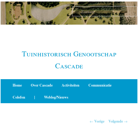
Spring
naar
de
primaire
inhoud
Tuinhistorisch Genootschap
Cascade
Hoofdmenu
Home
Over Cascade
Activiteiten
Communicatie
Colofon
|
Weblog/Nieuws
Berichtnavigatie
←
Vorige
Volgende
→