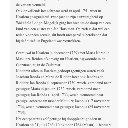
de variant vermeld.
Ook opvallend: het echtpaar werd in april 1751 weer in
Haarlem gesignaleerd, twee jaar na zijn aanwezigheid op
Wakefield Lodge. Mogelijk ging het hier om de doop van een
kind van een zuster van Jan Horstman. Op zich is dat wel een
reden voor een zeereis, dit hoeft niet persé te betekenen dat
hij definitief uit Engeland was vertrokken.
Getrouwd in Haarlem (4 december 1729) met Maria Kornelia
Masuiers. Beiden afkomstig uit Haarlem, hij woonde in de
Gierstraat, zij in de Zeilstraat.
Kinderen allen in Haarlem gedoopt (getuigen waren vaak
Joachim Rooda en Maria de Ridder, later ook Jacobus de
Ridder): Jan Rooda (1 september 1730, wrsch. vernoemd naar
getuige); Maria (4 januari 1732, wrsch. vernoemd naar
getuige); Jan Rohda (1 april 1733, wrsch. vernoemd naar
getuige, achternaam moeder Matuur); Jacobus (17 november
1734, wrsch. vernoemd naar getuige); Jacobus (25 november
1735).
Het echtpaar was zelf getuige bij doopplechtigheden in
Haarlem op 21 juli 1763; 10 oktober 1764 (Masur), 1 februari