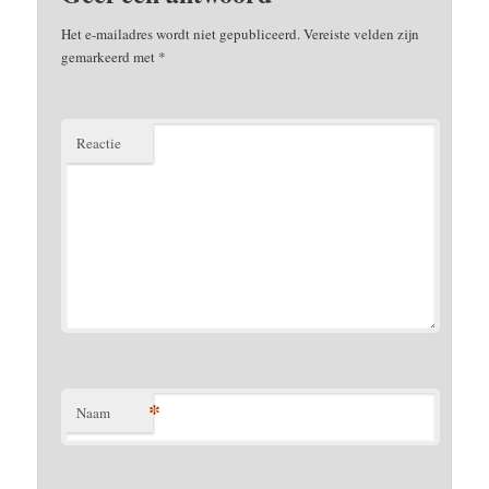
Het e-mailadres wordt niet gepubliceerd.
Vereiste velden zijn
gemarkeerd met
*
Reactie
*
Naam