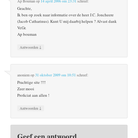
Ap Bouman
op
14 april 2006 om 23:31
schreef:
Geachte,
Ik ben op zoek naar informatie over de heer J.C. Joncheere
(Jacob Catharinus). Kunt U mij daarbij helpen ? Alvast dank
Vr.Gr.
Ap bouman
↓
Antwoorden
anoniem
op
31 oktober 2009 om 10:51
schreef:
Prachtige site !!!!
Zeer mooi
Proficiat aan allen !
↓
Antwoorden
Geef een antwoord