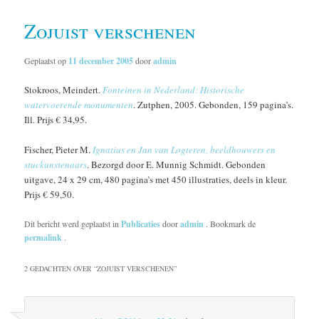
Zojuist verschenen
Geplaatst op
11 december 2005
door
admin
Stokroos, Meindert.
Fonteinen in Nederland: Historische
watervoerende monumenten
. Zutphen, 2005. Gebonden, 159 pagina’s.
Ill. Prijs € 34,95.
Fischer, Pieter M.
Ignatius en Jan van Logteren, beeldhouwers en
stuckunstenaars
. Bezorgd door E. Munnig Schmidt. Gebonden
uitgave, 24 x 29 cm, 480 pagina’s met 450 illustraties, deels in kleur.
Prijs € 59,50.
Dit bericht werd geplaatst in
Publicaties
door
admin
. Bookmark de
permalink
.
2 GEDACHTEN OVER “
ZOJUIST VERSCHENEN
”