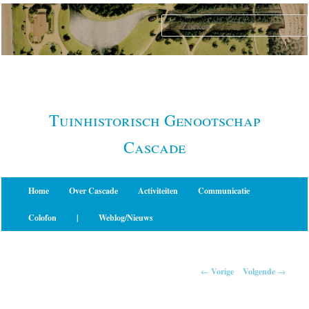
Spring
naar
de
primaire
inhoud
Tuinhistorisch Genootschap
Cascade
Hoofdmenu
Home
Over Cascade
Activiteiten
Communicatie
Colofon
|
Weblog/Nieuws
Berichtnavigatie
←
Vorige
Volgende
→