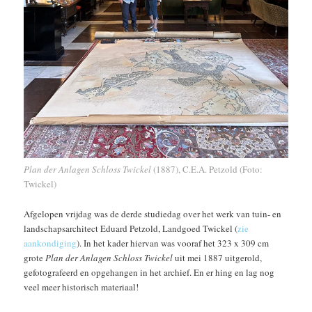
Plan der Anlagen Schloss Twickel
(1887), C.E.A. Petzold (Foto:
Twickel)
Afgelopen vrijdag was de derde studiedag over het werk van tuin- en
landschapsarchitect Eduard Petzold, Landgoed Twickel (
zie
aankondiging
). In het kader hiervan was vooraf het 323 x 309 cm
grote
Plan der Anlagen Schloss Twickel
uit mei 1887 uitgerold,
gefotografeerd en opgehangen in het archief. En er hing en lag nog
veel meer historisch materiaal!