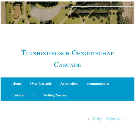
Spring
naar
de
primaire
inhoud
Tuinhistorisch Genootschap
Cascade
Hoofdmenu
Home
Over Cascade
Activiteiten
Communicatie
Colofon
|
Weblog/Nieuws
Berichtnavigatie
←
Vorige
Volgende
→