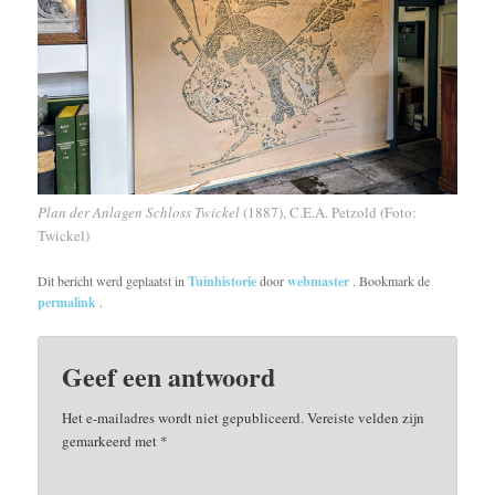
Plan der Anlagen Schloss Twickel
(1887), C.E.A. Petzold (Foto:
Twickel)
Dit bericht werd geplaatst in
Tuinhistorie
door
webmaster
. Bookmark de
permalink
.
Geef een antwoord
Het e-mailadres wordt niet gepubliceerd.
Vereiste velden zijn
gemarkeerd met
*