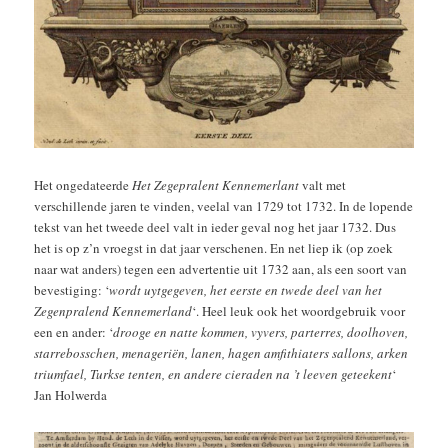
Het ongedateerde
Het Zegepralent Kennemerlant
valt met
verschillende jaren te vinden, veelal van 1729 tot 1732. In de lopende
tekst van het tweede deel valt in ieder geval nog het jaar 1732. Dus
het is op z’n vroegst in dat jaar verschenen. En net liep ik (op zoek
naar wat anders) tegen een advertentie uit 1732 aan, als een soort van
bevestiging: ‘
wordt uytgegeven, het eerste en twede deel van het
Zegenpralend Kennemerland
‘. Heel leuk ook het woordgebruik voor
een en ander: ‘
drooge en natte kommen, vyvers, parterres, doolhoven,
starrebosschen, menageriën, lanen, hagen amfithiaters sallons, arken
triumfael, Turkse tenten, en andere cieraden na ’t leeven geteekent
‘
Jan Holwerda