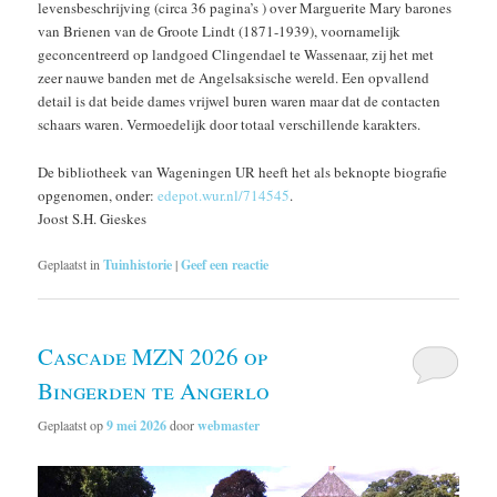
levensbeschrijving (circa 36 pagina’s ) over Marguerite Mary barones
van Brienen van de Groote Lindt (1871-1939), voornamelijk
geconcentreerd op landgoed Clingendael te Wassenaar, zij het met
zeer nauwe banden met de Angelsaksische wereld. Een opvallend
detail is dat beide dames vrijwel buren waren maar dat de contacten
schaars waren. Vermoedelijk door totaal verschillende karakters.
De bibliotheek van Wageningen UR heeft het als beknopte biografie
opgenomen, onder:
edepot.wur.nl/714545
.
Joost S.H. Gieskes
Geplaatst in
Tuinhistorie
|
Geef een reactie
Cascade MZN 2026 op
Bingerden te Angerlo
Geplaatst op
9 mei 2026
door
webmaster