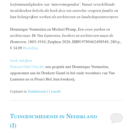
leefomstandigheden van ‘minvermogenden’. Vanuit verschillende
invalshoeken belicht dit boek deze ten onrechte vergeten familie en
hun belangrijkste werken als architecten en landschapsontwerpers.
Dominique Vermeulen en Michiel Plomp,
Een eeuw parken en
architectuur. De Van Lunterens, kwekers en architecten naast de
Domtoren
, 1803-1910, Zutphen 2026, ISBN 9789462498549, 280 p.,
€ 34,99
Bestellen
boek inkijken
Podcast Oud-Utrecht
: een gesprek met Dominique Vermeulen,
opgenomen aan de Donkere Gaard in het oude woonhuis van Van
Lunteren en in Flora’s Hof, hun kwekerij.
Geplaatst in
Tuinhistorie
|
1
reactie
Tuingeschiedenis in Nederland
(I)