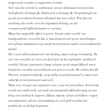
uitgevoerd voordat ze rapporten werden.
Veel van die wereld is verdwenen, en niet helemaal ten onrechte.
Veiligheid is belangrijk. Onderzoek is belangrijk. Vergunningen en
goede procedures bestaan allemaal met een reden. Wij zijn een
stichting die werkt voor het algemeen belang, en die
verantwoordelijkheid nemen we serieus.
Maar het opgetelde effect is groot. Steeds vaker wordt van
landgoederen verwacht dat ze functioneren als grote instellingen,
terwijl hun inkomsten nog steeds horen bij een ouder en kwetsbaarder
model.
Dit is niet alleen financieel van belang, maar ook gevoelsmatig. De
ziel van een plek zit voor een deel juist in het informele: praktisch
oordeel, kleine reparaties, lange relaties en de mogelijkheid om te
handelen voordat een probleem een proces wordt. We willen dat De
Wiersse verantwoordelijk, zorgvuldig en professioneel is, maar niet
zakelijk of institutioneel aanvoelt.
Want wat vroeger een reparatie was, is nu een procedure. Een boom
wordt een onderzoek, een pad een aansprakelijkheidsvraag en een
brug een technisch rapport. Daken, muren, sloten of hekken vragen
om rapporten, advies, toestemming en veel geld voordat het
praktische werk kan beginnen.