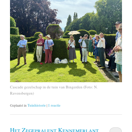
Cascade gezelschap in de tuin van Bingerden (Foto: N.
Ravensbergen)
Geplaatst in
Tuinhistorie
|
1
reactie
Het Zegepralent Kennemerlant