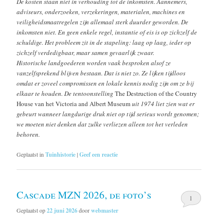
De kosten staan niet in verhouding tot de inkomsten. Aannemers,
adviseurs, onderzoeken, verzekeringen, materialen, machines en
veiligheidsmaatregelen zijn allemaal sterk duurder geworden. De
inkomsten niet. En geen enkele regel, instantie of eis is op zichzelf de
schuldige. Het probleem zit in de stapeling: laag op laag, ieder op
zichzelf verdedigbaar, maar samen gevaarlijk zwaar.
Historische landgoederen worden vaak besproken alsof ze
vanzelfsprekend blijven bestaan. Dat is niet zo. Ze lijken tijdloos
omdat er zoveel compromissen en lokale kennis nodig zijn om ze bij
elkaar te houden. De tentoonstelling
The Destruction of the Country
House van het Victoria and Albert Museum
uit 1974 liet zien wat er
gebeurt wanneer langdurige druk niet op tijd serieus wordt genomen;
we moeten niet denken dat zulke verliezen alleen tot het verleden
behoren.
Geplaatst in
Tuinhistorie
|
Geef een reactie
Cascade MZN 2026, de foto’s
1
Geplaatst op
22 juni 2026
door
webmaster