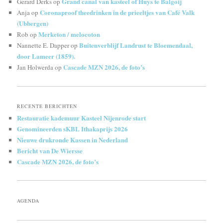
Grand canal van kasteel of Huys te Balgoij
Gerard Derks
op
Coronaproof theedrinken in de prieeltjes van Café Valk
Anja
op
(Ubbergen)
Merketon / melocoton
Rob
op
Buitenverblijf Landrust te Bloemendaal,
Nannette E. Dapper
op
door Lameer (1859).
Cascade MZN 2026, de foto’s
Jan Holwerda
op
RECENTE BERICHTEN
Restauratie kademuur Kasteel Nijenrode start
Genomineerden sKBL Ithakaprijs 2026
Nieuwe drukronde Kassen in Nederland
Bericht van De Wiersse
Cascade MZN 2026, de foto’s
AGENDA