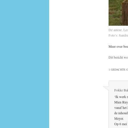
Dé auteur, Le
Foto’s: Sandr
Meer over boe
Dit bericht we
1 GEDACHTE O
Fokke Ba
‘Ik werk n
Mien Ruys
vanaf het 
de inhoud
Meyer.
Op 6 mei 