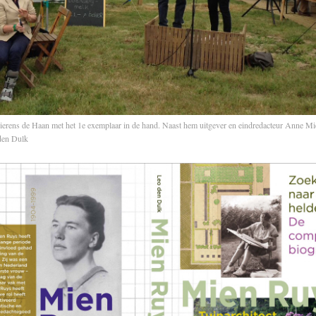
ierens de Haan met het 1e exemplaar in de hand. Naast hem uitgever en eindredacteur Anne M
den Dulk