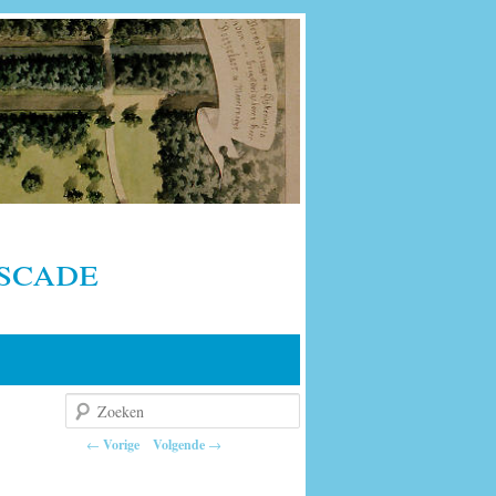
scade
Zoeken
Berichtnavigatie
←
Vorige
Volgende
→