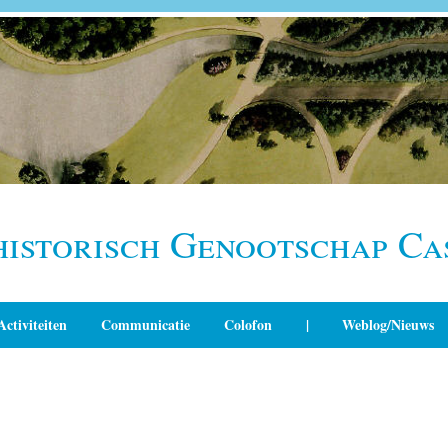
historisch Genootschap Ca
Activiteiten
Communicatie
Colofon
|
Weblog/Nieuws