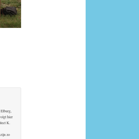
 Elburg,
olgt hier
tect K.
zijn zo