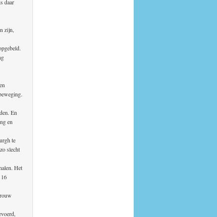
is daar
n zijn,
opgebeld.
ng
een
sbeweging.
lden. En
ing en
urgh te
zo slecht
halen. Het
p 16
frouw
evoerd,