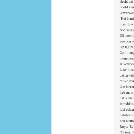
slecht dat
hoofd van
Onverwach
‘Het is mi
maar ik we
Nieuwsgie
Zij woond
gewoon op
Op 8 juni
Op 14 aug
monumentj
Ik verzoe
Later in 
dat terwi
reiskoste
Om hierin
fietsen, w
dat ik nie
Inmiddels
lukt echte
oktober is
Een nieuw
Ruys: ‘Ik 
Op mijn v