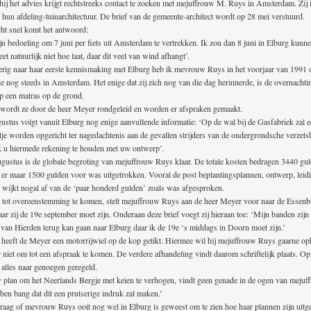
 hij het advies krijgt rechtstreeks contact te zoeken met mejuffrouw M. Ruys in Amsterdam. Zij 
 hun afdeling-tuinarchitectuur. De brief van de gemeente-architect wordt op 28 mei verstuurd.
t snel komt het antwoord:
jn bedoeling om 7 juni per fiets uit Amsterdam te vertrekken. Ik zou dan 8 juni in Elburg kunne
et natuurlijk niet hoe laat, daar dit veel van wind afhangt’.
rig naar haar eerste kennismaking met Elburg heb ik mevrouw Ruys in het voorjaar van 1991 
e nog steeds in Amsterdam. Het enige dat zij zich nog van die dag herinnerde, is de overnachti
 een matras op de grond.
 wordt ze door de heer Meyer rondgeleid en worden er afspraken gemaakt.
ustus volgt vanuit Elburg nog enige aanvullende informatie: ‘Op de wal bij de Gasfabriek zal 
e worden opgericht ter nagedachtenis aan de gevallen strijders van de ondergrondsche verzet
k u hiermede rekening te houden met uw ontwerp’.
augustus is de globale begroting van mejuffrouw Ruys klaar. De totale kosten bedragen 3440 gu
jl er maar 1500 gulden voor was uitgetrokken. Vooral de post beplantingsplannen, ontwerp, leid
n wijkt nogal af van de ‘paar honderd gulden’ zoals was afgesproken.
 tot overeenstemming te komen, stelt mejuffrouw Ruys aan de heer Meyer voor naar de Essenb
aar zij de 19e september moet zijn. Onderaan deze brief voegt zij hieraan toe: ‘Mijn banden zijn 
t van Hierden terug kan gaan naar Elburg daar ik de 19e ‘s middags in Doorn moet zijn.’
 heeft de Meyer een motorrijwiel op de kop getikt. Hiermee wil hij mejuffrouw Ruys gaarne op
r niet om tot een afspraak te komen. De verdere afhandeling vindt daarom schriftelijk plaats. O
 alles naar genoegen geregeld.
 plan om het Neerlands Bergje met keien te verhogen, vindt geen genade in de ogen van mejuf
ben bang dat dit een prutserige indruk zal maken.’
raag of mevrouw Ruys ooit nog wel in Elburg is geweest om te zien hoe haar plannen zijn uitg