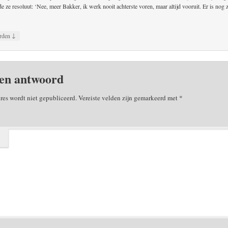
 ze resoluut: ‘Nee, meer Bakker, ik werk nooit achterste voren, maar altijd vooruit. Er is nog z
↓
rden
en antwoord
res wordt niet gepubliceerd.
Vereiste velden zijn gemarkeerd met
*