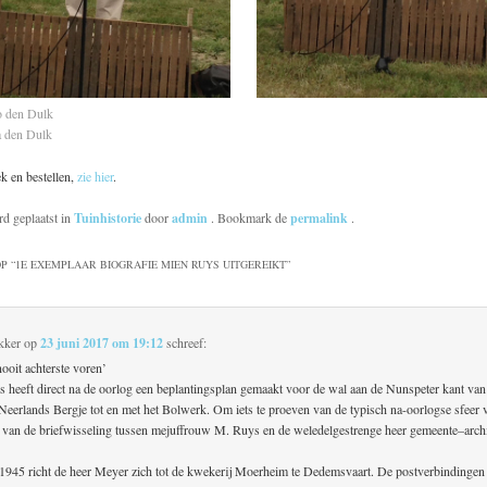
o den Dulk
a den Dulk
k en bestellen,
zie hier
.
rd geplaatst in
Tuinhistorie
door
admin
. Bookmark de
permalink
.
P “
1E EXEMPLAAR BIOGRAFIE MIEN RUYS UITGEREIKT
”
kker
op
23 juni 2017 om 19:12
schreef:
ooit achterste voren’
 heeft direct na de oorlog een beplantingsplan gemaakt voor de wal aan de Nunspeter kant van
Neerlands Bergje tot en met het Bolwerk. Om iets te proeven van de typisch na-oorlogse sfeer v
 van de briefwisseling tussen mejuffrouw M. Ruys en de weledelgestrenge heer gemeente–archi
1945 richt de heer Meyer zich tot de kwekerij Moerheim te Dedemsvaart. De postverbindingen 