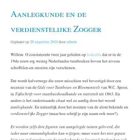
Aanlegkunde en de
verdienstelijke Zogger
Geplaatst op
20 augustus 2014
door
admin
Willem O constateerde twee jaar geleden op
linkedin
dat er in de
19de eeuw erg weinig Nederlandse tuinboeken boven het niveau
schoffelen-en-snoeien zijn verschenen.
Dat wordt halverwege die eeuw misschien wel bevestigd door een
recensie van de
Gids voor Tuinbouw en Bloementeelt
van W.C. Spoor,
in
Tijdschrift voor staathuishoudkunde en statistiek
uit 1863. En
anders is het onderstaande citaat wel zo aardig door het woord
aanlegkunde
. En natuurlijk door het noemen van de alom bekende en
verdienstelijke Zogger
(maar hoe schrijf je zijn naam ook weer?).
Er worden zelfs drie figuren van aangelegde tuinen geleverd, die
ieder naar omstandigheden kan wijzigen; maar ware het niet gepast
hier een stel regelen van de aanlegkunde te leveren? Anders kan ook