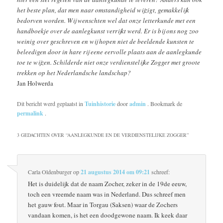
het beste plan, dat men naar omstandigheid wijzigt, gemakkelijk
bedorven worden. Wij wenschten wel dat onze letterkunde met een
handboekje over de aanlegkunst verrijkt werd. Er is bij ons nog zoo
weinig over geschreven en wij hopen niet de beeldende kunsten te
beleedigen door in hare rij eene eervolle plaats aan de aanlegkunde
toe te wijzen. Schilderde niet onze verdienstelijke Zogger met groote
trekken op het Nederlandsche landschap?
Jan Holwerda
Dit bericht werd geplaatst in
Tuinhistorie
door
admin
. Bookmark de
permalink
.
3 GEDACHTEN OVER “
AANLEGKUNDE EN DE VERDIENSTELIJKE ZOGGER
”
Carla Oldenburger
op
21 augustus 2014 om 09:21
schreef:
Het is duidelijk dat de naam Zocher, zeker in de 19de eeuw,
toch een vreemde naam was in Nederland. Dus schreef men
het gauw fout. Maar in Torgau (Saksen) waar de Zochers
vandaan komen, is het een doodgewone naam. Ik keek daar