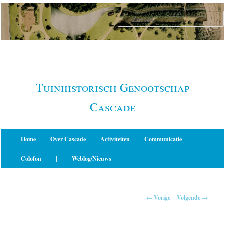
Spring
naar
de
primaire
inhoud
Tuinhistorisch Genootschap
Cascade
Hoofdmenu
Home
Over Cascade
Activiteiten
Communicatie
Colofon
|
Weblog/Nieuws
Berichtnavigatie
←
Vorige
Volgende
→