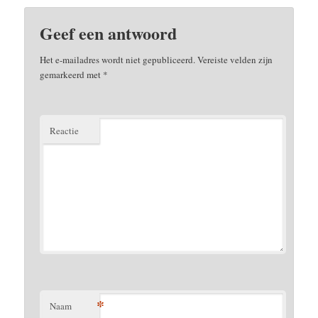
Geef een antwoord
Het e-mailadres wordt niet gepubliceerd.
Vereiste velden zijn
gemarkeerd met
*
Reactie
*
Naam