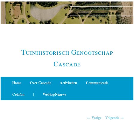
Spring
naar
de
primaire
inhoud
Tuinhistorisch Genootschap
Cascade
Hoofdmenu
Home
Over Cascade
Activiteiten
Communicatie
Colofon
|
Weblog/Nieuws
Berichtnavigatie
←
Vorige
Volgende
→