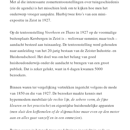
Met al die interessante zomertentoonstellingen over tuingeschiedenis
(zie de agenda) is het misschien leuk om te kijken hoe men het
onderwerp vroeger aanpakte. Hierbij twee foto’s van een mini-
expositie in Zeist in 1927.
Op de tentoonstelling
Voorheen en Thans
in 1927 op de voormalige
buitenplaats Kersbergen in Zeist is – weliswaar summier, maar toch –
aandacht besteed aan tuinaanleg. De tentoonstelling werd gehouden
naar aanleiding van het 20-jarig bestaan van de Zeister Industrie- en
Huishoudschool. Het doel was om het belang van goed
huishoudonderwijs onder de aandacht te brengen van een groot
publiek. Dat is zeker gelukt, want in 6 dagen kwamen 5000
bezoekers.
Binnen waren ter vergelijking vertrekken ingericht volgens de mode
van 1850 en die van 1927. De bezoeker maakte kennis met
hypermodern meubilair (
de rechte lijn, de sobere vorm, de fijne
kleuren en het practische
) en eigentijdse huishoudelijke apparaten
(men sluit den koffiemolen of de slijpmachine maar even op den motor
aan en alles gaat vanzelf en in een ommezien
).
Buiten waren in het park twee modeltuinen ingericht in oude en