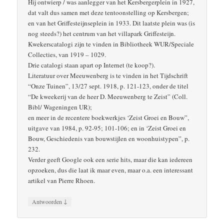
Hij ontwierp / was aanlegger van het Kersbergerplein in 1927,
dat valt dus samen met deze tentoonstelling op Kersbergen;
en van het Griffesteijnseplein in 1933. Dit laatste plein was (is
nog steeds?) het centrum van het villapark Griffesteijn.
Kwekerscatalogi zijn te vinden in Bibliotheek WUR/Speciale
Collecties, van 1919 – 1029.
Drie catalogi staan apart op Internet (te koop?).
Literatuur over Meeuwenberg is te vinden in het Tijdschrift
“Onze Tuinen”, 13/27 sept. 1918, p. 121-123, onder de titel
“De kweekerij van de heer D. Meeuwenberg te Zeist” (Coll.
Bibl/ Wageningen UR);
en meer in de recentere boekwerkjes ‘Zeist Groei en Bouw”,
uitgave van 1984, p. 92-95; 101-106; en in ‘Zeist Groei en
Bouw, Geschiedenis van bouwstijlen en woonhuistypen”, p.
232.
Verder geeft Google ook een serie hits, maar die kan iedereen
opzoeken, dus die laat ik maar even, maar o.a. een interessant
artikel van Pierre Rhoen.
↓
Antwoorden