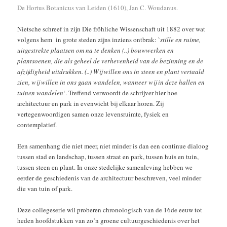
De Hortus Botanicus van Leiden (1610), Jan C. Woudanus.
Nietsche schreef in zijn Die fröhliche Wissenschaft uit 1882 over wat
volgens hem in grote steden zijns inziens ontbrak: `
stille en ruime,
uitgestrekte plaatsen om na te denken (..) bouwwerken en
plantsoenen, die als geheel de verhevenheid van de bezinning en de
afzijdigheid uitdrukken. (..) Wij willen ons in steen en plant vertaald
zien, wij willen in ons gaan wandelen, wanneer wij in deze hallen en
tuinen wandelen
‘. Treffend verwoordt de schrijver hier hoe
architectuur en park in evenwicht bij elkaar horen. Zij
vertegenwoordigen samen onze levensruimte, fysiek en
contemplatief.
Een samenhang die niet meer, niet minder is dan een continue dialoog
tussen stad en landschap, tussen straat en park, tussen huis en tuin,
tussen steen en plant. In onze stedelijke samenleving hebben we
eerder de geschiedenis van de architectuur beschreven, veel minder
die van tuin of park.
Deze collegeserie wil proberen chronologisch van de 16de eeuw tot
heden hoofdstukken van zo’n groene cultuurgeschiedenis over het