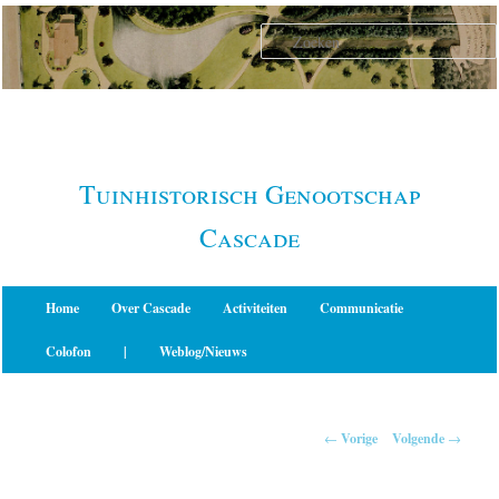
Spring
naar
de
primaire
inhoud
Tuinhistorisch Genootschap
Cascade
Hoofdmenu
Home
Over Cascade
Activiteiten
Communicatie
Colofon
|
Weblog/Nieuws
Berichtnavigatie
←
Vorige
Volgende
→