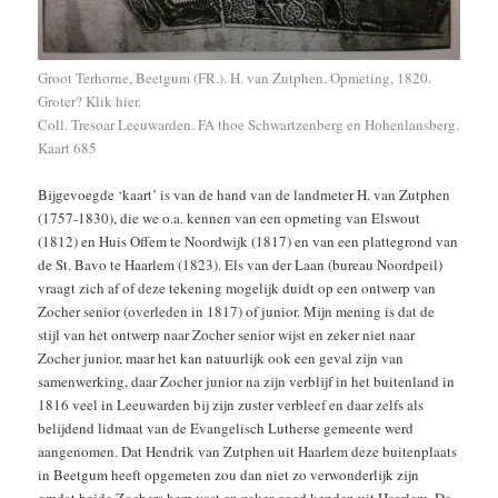
Groot Terhorne, Beetgum (FR.). H. van Zutphen. Opmeting, 1820.
Groter? Klik hier
.
Coll. Tresoar Leeuwarden. FA thoe Schwartzenberg en Hohenlansberg.
Kaart 685
Bijgevoegde ‘kaart’ is van de hand van de landmeter H. van Zutphen
(1757-1830), die we o.a. kennen van een opmeting van Elswout
(1812) en Huis Offem te Noordwijk (1817) en van een plattegrond van
de St. Bavo te Haarlem (1823). Els van der Laan (bureau Noordpeil)
vraagt zich af of deze tekening mogelijk duidt op een ontwerp van
Zocher senior (overleden in 1817) of junior. Mijn mening is dat de
stijl van het ontwerp naar Zocher senior wijst en zeker niet naar
Zocher junior, maar het kan natuurlijk ook een geval zijn van
samenwerking, daar Zocher junior na zijn verblijf in het buitenland in
1816 veel in Leeuwarden bij zijn zuster verbleef en daar zelfs als
belijdend lidmaat van de Evangelisch Lutherse gemeente werd
aangenomen. Dat Hendrik van Zutphen uit Haarlem deze buitenplaats
in Beetgum heeft opgemeten zou dan niet zo verwonderlijk zijn