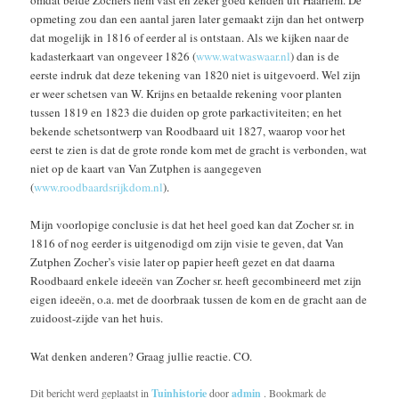
omdat beide Zochers hem vast en zeker goed kenden uit Haarlem. De
opmeting zou dan een aantal jaren later gemaakt zijn dan het ontwerp
dat mogelijk in 1816 of eerder al is ontstaan. Als we kijken naar de
kadasterkaart van ongeveer 1826 (
www.watwaswaar.nl
) dan is de
eerste indruk dat deze tekening van 1820 niet is uitgevoerd. Wel zijn
er weer schetsen van W. Krijns en betaalde rekening voor planten
tussen 1819 en 1823 die duiden op grote parkactiviteiten; en het
bekende schetsontwerp van Roodbaard uit 1827, waarop voor het
eerst te zien is dat de grote ronde kom met de gracht is verbonden, wat
niet op de kaart van Van Zutphen is aangegeven
(
www.roodbaardsrijkdom.nl
).
Mijn voorlopige conclusie is dat het heel goed kan dat Zocher sr. in
1816 of nog eerder is uitgenodigd om zijn visie te geven, dat Van
Zutphen Zocher’s visie later op papier heeft gezet en dat daarna
Roodbaard enkele ideeën van Zocher sr. heeft gecombineerd met zijn
eigen ideeën, o.a. met de doorbraak tussen de kom en de gracht aan de
zuidoost-zijde van het huis.
Wat denken anderen? Graag jullie reactie. CO.
Dit bericht werd geplaatst in
Tuinhistorie
door
admin
. Bookmark de