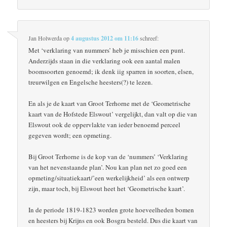
Jan Holwerda
op
4 augustus 2012 om 11:16
schreef:
Met ‘verklaring van nummers’ heb je misschien een punt.
Anderzijds staan in die verklaring ook een aantal malen
boomsoorten genoemd; ik denk iig sparren in soorten, elsen,
treurwilgen en Engelsche heesters(?) te lezen.
En als je de kaart van Groot Terhorne met de ‘Geometrische
kaart van de Hofstede Elswout’ vergelijkt, dan valt op die van
Elswout ook de oppervlakte van ieder benoemd perceel
gegeven wordt; een opmeting.
Bij Groot Terhorne is de kop van de ‘nummers’ ‘Verklaring
van het nevenstaande plan’. Nou kan plan net zo goed een
opmeting/situatiekaart/’een werkelijkheid’ als een ontwerp
zijn, maar toch, bij Elswout heet het ‘Geometrische kaart’.
In de periode 1819-1823 worden grote hoeveelheden bomen
en heesters bij Krijns en ook Bosgra besteld. Dus die kaart van