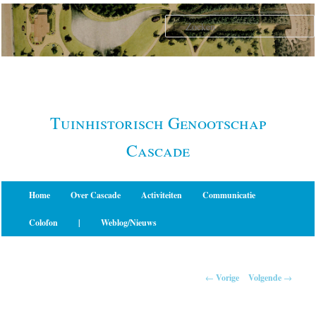
Spring
naar
de
primaire
inhoud
Tuinhistorisch Genootschap
Cascade
Hoofdmenu
Home
Over Cascade
Activiteiten
Communicatie
Colofon
|
Weblog/Nieuws
Berichtnavigatie
←
Vorige
Volgende
→