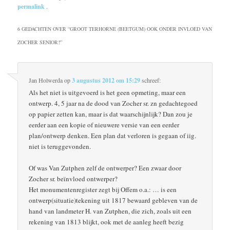
permalink
.
6 GEDACHTEN OVER “
GROOT TERHORNE (BEETGUM) OOK ONDER INVLOED VAN
ZOCHER SENIOR?
”
Jan Holwerda
op
3 augustus 2012 om 15:29
schreef:
Als het niet is uitgevoerd is het geen opmeting, maar een
ontwerp. 4, 5 jaar na de dood van Zocher sr. zn gedachtegoed
op papier zetten kan, maar is dat waarschijnlijk? Dan zou je
eerder aan een kopie of nieuwere versie van een eerder
plan/ontwerp denken. Een plan dat verloren is gegaan of iig.
niet is teruggevonden.
Of was Van Zutphen zelf de ontwerper? Een zwaar door
Zocher sr. beïnvloed ontwerper?
Het monumentenregister zegt bij Offem o.a.: … is een
ontwerp(situatie)tekening uit 1817 bewaard gebleven van de
hand van landmeter H. van Zutphen, die zich, zoals uit een
rekening van 1813 blijkt, ook met de aanleg heeft bezig