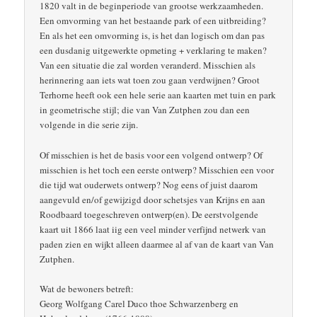
1820 valt in de beginperiode van grootse werkzaamheden.
Een omvorming van het bestaande park of een uitbreiding?
En als het een omvorming is, is het dan logisch om dan pas
een dusdanig uitgewerkte opmeting + verklaring te maken?
Van een situatie die zal worden veranderd. Misschien als
herinnering aan iets wat toen zou gaan verdwijnen? Groot
Terhorne heeft ook een hele serie aan kaarten met tuin en park
in geometrische stijl; die van Van Zutphen zou dan een
volgende in die serie zijn.
Of misschien is het de basis voor een volgend ontwerp? Of
misschien is het toch een eerste ontwerp? Misschien een voor
die tijd wat ouderwets ontwerp? Nog eens of juist daarom
aangevuld en/of gewijzigd door schetsjes van Krijns en aan
Roodbaard toegeschreven ontwerp(en). De eerstvolgende
kaart uit 1866 laat iig een veel minder verfijnd netwerk van
paden zien en wijkt alleen daarmee al af van de kaart van Van
Zutphen.
Wat de bewoners betreft:
Georg Wolfgang Carel Duco thoe Schwarzenberg en