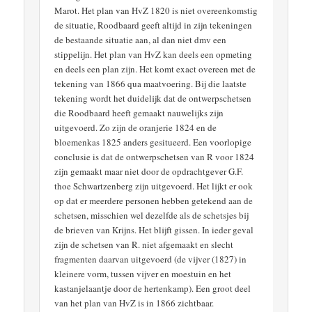
Marot. Het plan van HvZ 1820 is niet overeenkomstig
de situatie, Roodbaard geeft altijd in zijn tekeningen
de bestaande situatie aan, al dan niet dmv een
stippelijn. Het plan van HvZ kan deels een opmeting
en deels een plan zijn. Het komt exact overeen met de
tekening van 1866 qua maatvoering. Bij die laatste
tekening wordt het duidelijk dat de ontwerpschetsen
die Roodbaard heeft gemaakt nauwelijks zijn
uitgevoerd. Zo zijn de oranjerie 1824 en de
bloemenkas 1825 anders gesitueerd. Een voorlopige
conclusie is dat de ontwerpschetsen van R voor 1824
zijn gemaakt maar niet door de opdrachtgever G.F.
thoe Schwartzenberg zijn uitgevoerd. Het lijkt er ook
op dat er meerdere personen hebben getekend aan de
schetsen, misschien wel dezelfde als de schetsjes bij
de brieven van Krijns. Het blijft gissen. In ieder geval
zijn de schetsen van R. niet afgemaakt en slecht
fragmenten daarvan uitgevoerd (de vijver (1827) in
kleinere vorm, tussen vijver en moestuin en het
kastanjelaantje door de hertenkamp). Een groot deel
van het plan van HvZ is in 1866 zichtbaar.