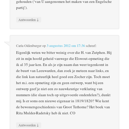
gehouden (‘van U aangenomen het maken van een Engelsche
partij’).
↓
Antwoorden
Carla Oldenburger
op
3 augustus 2012 om 17:36
schreef:
Eigenlijk weten we bitter weinig over die H. van Zutphen. Hij
zit in mijn hoofd geheid vanwege die Elswout-opmeting die
ik al 35 jaar ken. En als je zijn naam dan weer tegenkomt in
de buurt van Leeuwarden, dan zoek je meteen naar links, en
die link kan natuurlijk heel goed een Zocher zijn. Toch moet
het m.i. een opmeting zijn en geen ontwerp, want bij een
ontwerp geef je niet een zo nauwkeurige verklaring van
nummers (die slaan toch op uitgevoerde onderdelen?), dunkt
mij. Is er soms een nieuwe eigenaar in 1819/1820? Wie kent
de bewonersgeschiedenis van Groot Terhorne? Het boek van
Rita Mulder-Radetsky heb ik niet. CO
↓
Antwoorden