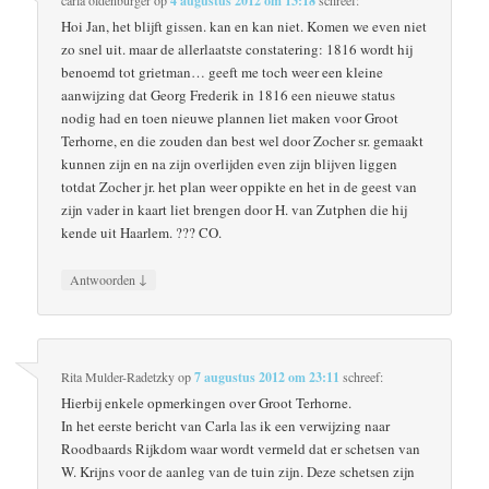
carla oldenburger
op
4 augustus 2012 om 13:18
schreef:
Hoi Jan, het blijft gissen. kan en kan niet. Komen we even niet
zo snel uit. maar de allerlaatste constatering: 1816 wordt hij
benoemd tot grietman… geeft me toch weer een kleine
aanwijzing dat Georg Frederik in 1816 een nieuwe status
nodig had en toen nieuwe plannen liet maken voor Groot
Terhorne, en die zouden dan best wel door Zocher sr. gemaakt
kunnen zijn en na zijn overlijden even zijn blijven liggen
totdat Zocher jr. het plan weer oppikte en het in de geest van
zijn vader in kaart liet brengen door H. van Zutphen die hij
kende uit Haarlem. ??? CO.
↓
Antwoorden
Rita Mulder-Radetzky
op
7 augustus 2012 om 23:11
schreef:
Hierbij enkele opmerkingen over Groot Terhorne.
In het eerste bericht van Carla las ik een verwijzing naar
Roodbaards Rijkdom waar wordt vermeld dat er schetsen van
W. Krijns voor de aanleg van de tuin zijn. Deze schetsen zijn