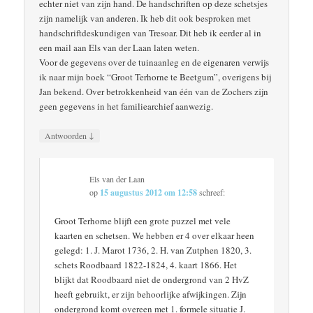
echter niet van zijn hand. De handschriften op deze schetsjes
zijn namelijk van anderen. Ik heb dit ook besproken met
handschriftdeskundigen van Tresoar. Dit heb ik eerder al in
een mail aan Els van der Laan laten weten.
Voor de gegevens over de tuinaanleg en de eigenaren verwijs
ik naar mijn boek “Groot Terhorne te Beetgum”, overigens bij
Jan bekend. Over betrokkenheid van één van de Zochers zijn
geen gegevens in het familiearchief aanwezig.
↓
Antwoorden
Els van der Laan
op
15 augustus 2012 om 12:58
schreef:
Groot Terhorne blijft een grote puzzel met vele
kaarten en schetsen. We hebben er 4 over elkaar heen
gelegd: 1. J. Marot 1736, 2. H. van Zutphen 1820, 3.
schets Roodbaard 1822-1824, 4. kaart 1866. Het
blijkt dat Roodbaard niet de ondergrond van 2 HvZ
heeft gebruikt, er zijn behoorlijke afwijkingen. Zijn
ondergrond komt overeen met 1. formele situatie J.