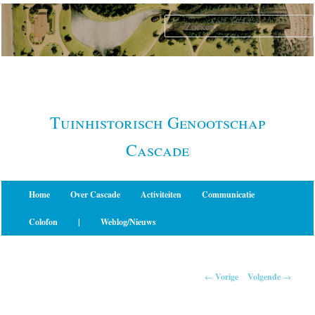
Spring
naar
de
primaire
inhoud
Tuinhistorisch Genootschap
Cascade
Hoofdmenu
Home
Over Cascade
Activiteiten
Communicatie
Colofon
|
Weblog/Nieuws
Berichtnavigatie
←
Vorige
Volgende
→