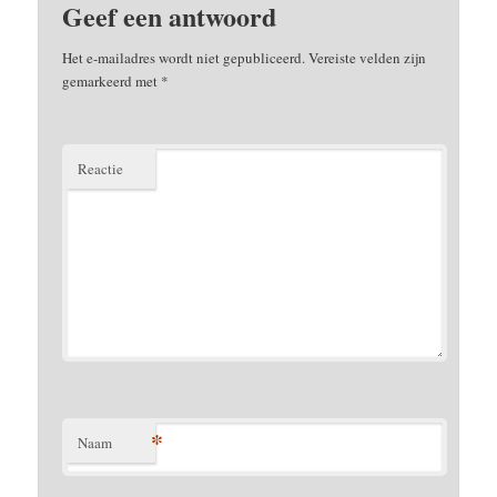
Geef een antwoord
Het e-mailadres wordt niet gepubliceerd.
Vereiste velden zijn
gemarkeerd met
*
Reactie
*
Naam