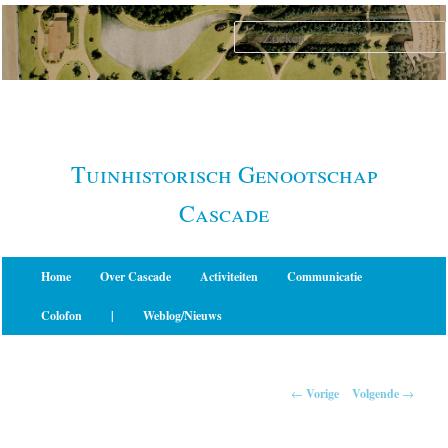
Spring
naar
de
primaire
inhoud
Tuinhistorisch Genootschap
Cascade
Hoofdmenu
Home
Over Cascade
Activiteiten
Communicatie
Colofon
|
Weblog/Nieuws
Berichtnavigatie
←
Vorige
Volgende
→