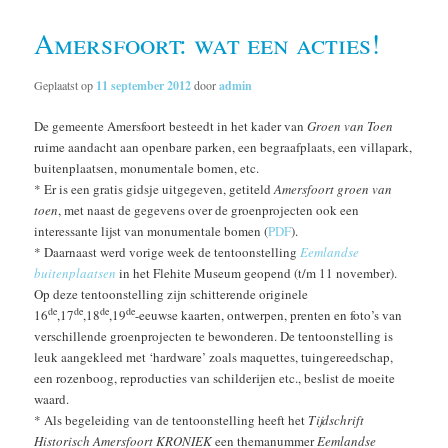
Amersfoort: wat een acties!
Geplaatst op
11 september 2012
door
admin
De gemeente Amersfoort besteedt in het kader van
Groen van Toen
ruime aandacht aan openbare parken, een begraafplaats, een villapark,
buitenplaatsen, monumentale bomen, etc.
* Er is een gratis gidsje uitgegeven, getiteld
Amersfoort groen van
toen
, met naast de gegevens over de groenprojecten ook een
interessante lijst van monumentale bomen (
PDF
).
* Daarnaast werd vorige week de tentoonstelling
Eemlandse
buitenplaatsen
in het Flehite Museum geopend (t/m 11 november).
Op deze tentoonstelling zijn schitterende originele
de
de
de
de
16
,17
,18
,19
-eeuwse kaarten, ontwerpen, prenten en foto’s van
verschillende groenprojecten te bewonderen. De tentoonstelling is
leuk aangekleed met ‘hardware’ zoals maquettes, tuingereedschap,
een rozenboog, reproducties van schilderijen etc., beslist de moeite
waard.
* Als begeleiding van de tentoonstelling heeft het
Tijdschrift
Historisch Amersfoort KRONIEK
een themanummer
Eemlandse