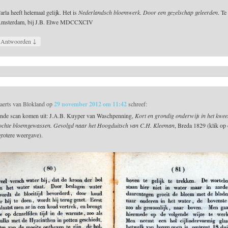
arla heeft helemaal gelijk. Het is
Nederlandsch bloemwerk. Door een gezelschap geleerden
. Te
msterdam, bij J.B. Elwe MDCCXCIV
↓
Antwoorden
aerts van Blokland
op
29 november 2012 om 11:42
schreef:
nde scan komen uit: J.A.B. Kuyper van Waschpenning,
Kort en grondig onderwijs in het kwee
ochte bloemgewassen. Gevolgd naar het Hoogduitsch van C.H. Kleeman
, Breda 1829 (klik op 
grotere weergave).