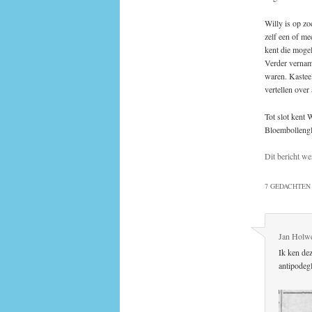
Willy is op zo
zelf een of me
kent die mogel
Verder vernam 
waren. Kasteel
vertellen ove
Tot slot kent 
Bloembollengl
Dit bericht we
7 GEDACHTEN 
Jan Holw
Ik ken dez
antipodeg