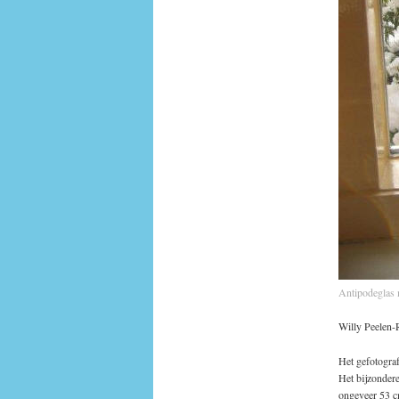
Antipodeglas 
Willy Peelen-
Het gefotograf
Het bijzondere
ongeveer 53 