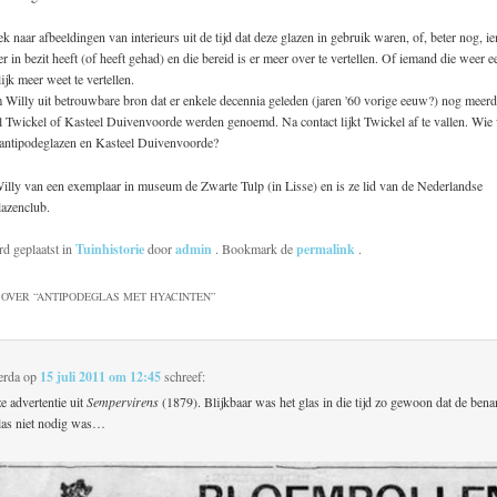
ek naar afbeeldingen van interieurs uit de tijd dat deze glazen in gebruik waren, of, beter nog, i
er in bezit heeft (of heeft gehad) en die bereid is er meer over te vertellen. Of iemand die weer 
ijk meer weet te vertellen.
Willy uit betrouwbare bron dat er enkele decennia geleden (jaren '60 vorige eeuw?) nog meerd
 Twickel of Kasteel Duivenvoorde werden genoemd. Na contact lijkt Twickel af te vallen. Wie w
r antipodeglazen en Kasteel Duivenvoorde?
Willy van een exemplaar in museum de Zwarte Tulp (in Lisse) en is ze lid van de Nederlandse
azenclub.
rd geplaatst in
Tuinhistorie
door
admin
. Bookmark de
permalink
.
OVER “
ANTIPODEGLAS MET HYACINTEN
”
erda
op
15 juli 2011 om 12:45
schreef:
e advertentie uit
Sempervirens
(1879). Blijkbaar was het glas in die tijd zo gewoon dat de ben
las niet nodig was…