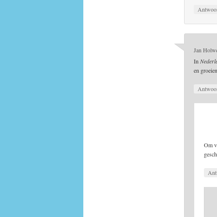
Antwoo
Jan Holw
In
Nederl
en groeien
Antwoo
Om ve
gesch
Ant