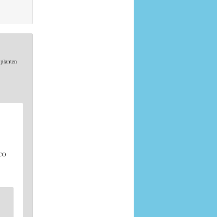
 planten
 CO