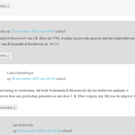
↓
rden
erda
op
22 november 2012 om 14:03
schreef:
andsch bloemwerk
van J.B. Elwe uit 1794, worden succesvolle proeven met het ondersteboven
 van de hyacinth al beschreven (p. 10-11).
↓
rden
Carla Oldenburger
op
28 november 2012 om 16:33
schreef:
rwarring te voorkomen, dat boek Nederlandsch Bloemwerk dat Jan hierboven aanhaalt, is
reven door een gezelschap geleerden en niet door J. B. Elwe volgens mij. Hij was de uitgever.
↓
woorden
Jan Holwerda
op
28 november 2012 om 18:34
schreef: