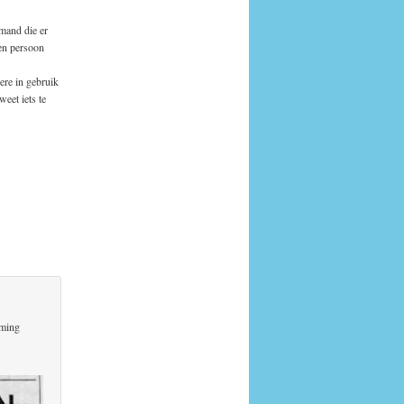
emand die er
een persoon
ere in gebruik
eet iets te
aming