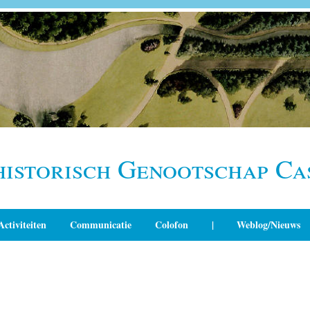
historisch Genootschap Ca
Activiteiten
Communicatie
Colofon
|
Weblog/Nieuws