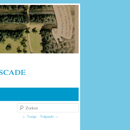
scade
Zoeken
Berichtnavigatie
←
Vorige
Volgende
→