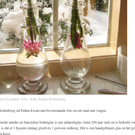
met hyacinten Foto: Willy Peelen-Rodenboog.
Rodenboog uit Putten kwam met bovenstaande foto en een mail met vragen:
eerde antieke en bijzondere bollenglas is een antipodeglas (ruim 200 jaar oud) en is bedoeld vo
 is dat er 1 hyacint omlaag groeit en 1 gewoon omhoog. Het is een handgeblazen glas en het ge
cm hoog.