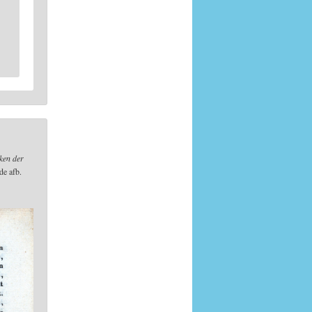
ken der
de afb.