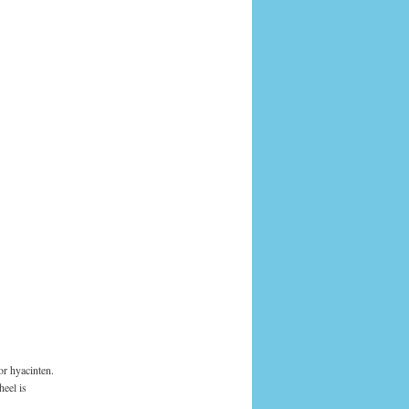
or hyacinten.
heel is