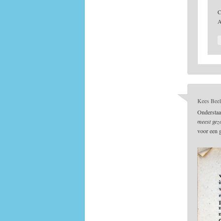
C
A
Kees Beel
Onderstaa
meest gez
voor een 