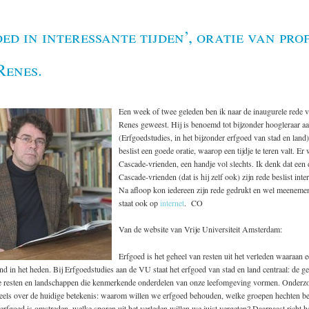
ed in interessante tijden’, oratie van prof
Renes.
Een week of twee geleden ben ik naar de inaugurele rede 
Renes geweest. Hij is benoemd tot bijzonder hoogleraar 
(Erfgoedstudies, in het bijzonder erfgoed van stad en land)
beslist een goede oratie, waarop een tijdje te teren valt. Er
Cascade-vrienden, een handje vol slechts. Ik denk dat een 
Cascade-vrienden (dat is hij zelf ook) zijn rede beslist inte
Na afloop kon iedereen zijn rede gedrukt en wel meeneme
staat ook op
internet
. CO
Van de website van Vrije Universiteit Amsterdam:
Erfgoed is het geheel van resten uit het verleden waaraan 
d in het heden. Bij Erfgoedstudies aan de VU staat het erfgoed van stad en land centraal: de 
e resten en landschappen die kenmerkende onderdelen van onze leefomgeving vormen. Onderzo
deels over de huidige betekenis: waarom willen we erfgoed behouden, welke groepen hechten b
erfgoed is omstreden, welke sporen uit het verleden willen we juist vergeten? Daarnaast richt 