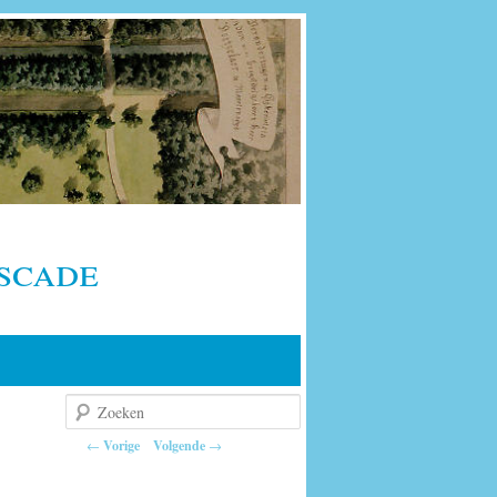
scade
Zoeken
Berichtnavigatie
←
Vorige
Volgende
→