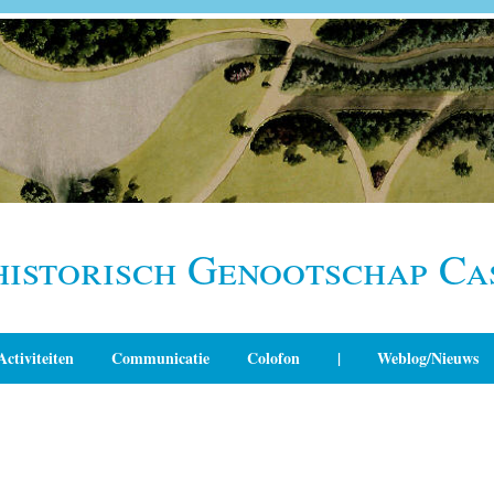
historisch Genootschap Ca
Activiteiten
Communicatie
Colofon
|
Weblog/Nieuws