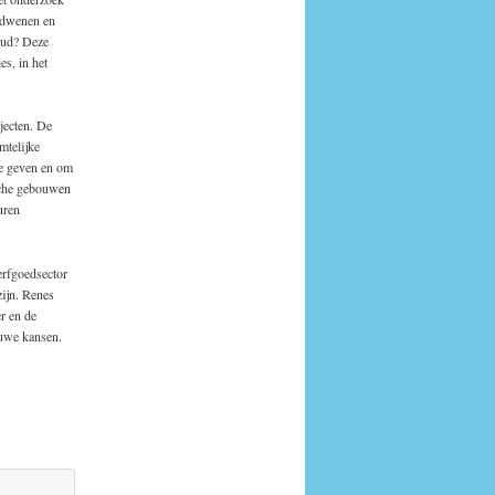
erdwenen en
oud? Deze
s, in het
jecten. De
mtelijke
 te geven en om
sche gebouwen
uren
 erfgoedsector
zijn. Renes
r en de
euwe kansen.