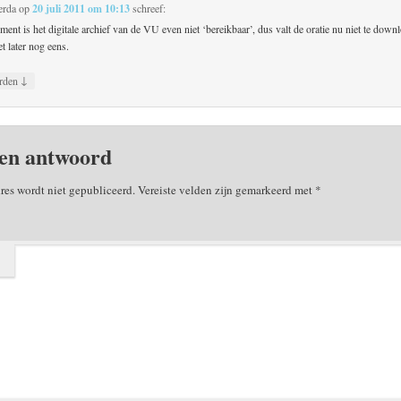
erda
op
20 juli 2011 om 10:13
schreef:
ent is het digitale archief van de VU even niet ‘bereikbaar’, dus valt de oratie nu niet te down
t later nog eens.
↓
rden
en antwoord
res wordt niet gepubliceerd.
Vereiste velden zijn gemarkeerd met
*