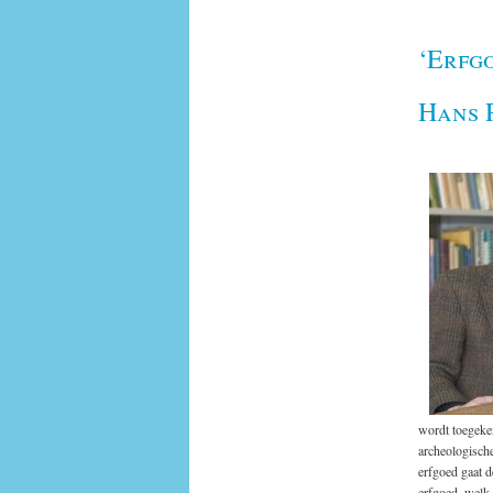
‘Erfgo
Hans 
wordt toegeken
archeologisch
erfgoed gaat 
erfgoed, welk 