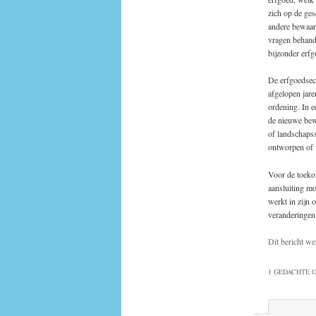
zich op de ge
andere bewaar
vragen behande
bijzonder erfg
De erfgoedsect
afgelopen jar
ordening. In e
de nieuwe bew
of landschapss
ontworpen of w
Voor de toekom
aansluiting mo
werkt in zijn 
veranderingen
Dit bericht we
1 GEDACHTE O