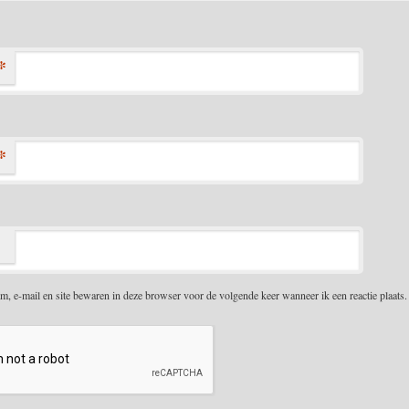
*
*
m, e-mail en site bewaren in deze browser voor de volgende keer wanneer ik een reactie plaats.