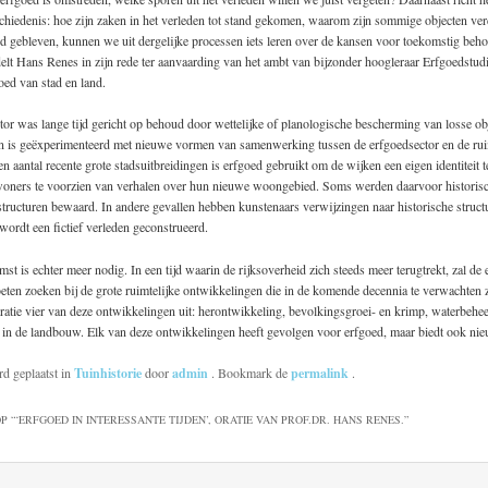
schiedenis: hoe zijn zaken in het verleden tot stand gekomen, waarom zijn sommige objecten v
d gebleven, kunnen we uit dergelijke processen iets leren over de kansen voor toekomstig beh
lt Hans Renes in zijn rede ter aanvaarding van het ambt van bijzonder hoogleraar Erfgoedstudie
oed van stad en land.
or was lange tijd gericht op behoud door wettelijke of planologische bescherming van losse ob
en is geëxperimenteerd met nieuwe vormen van samenwerking tussen de erfgoedsector en de rui
en aantal recente grote stadsuitbreidingen is erfgoed gebruikt om de wijken een eigen identiteit
oners te voorzien van verhalen over hun nieuwe woongebied. Soms werden daarvoor histori
tructuren bewaard. In andere gevallen hebben kunstenaars verwijzingen naar historische struct
ordt een fictief verleden geconstrueerd.
st is echter meer nodig. In een tijd waarin de rijksoverheid zich steeds meer terugtrekt, zal de
eten zoeken bij de grote ruimtelijke ontwikkelingen die in de komende decennia te verwachten 
oratie vier van deze ontwikkelingen uit: herontwikkeling, bevolkingsgroei- en krimp, waterbehee
 in de landbouw. Elk van deze ontwikkelingen heeft gevolgen voor erfgoed, maar biedt ook ni
rd geplaatst in
Tuinhistorie
door
admin
. Bookmark de
permalink
.
P “
‘ERFGOED IN INTERESSANTE TIJDEN’, ORATIE VAN PROF.DR. HANS RENES.
”