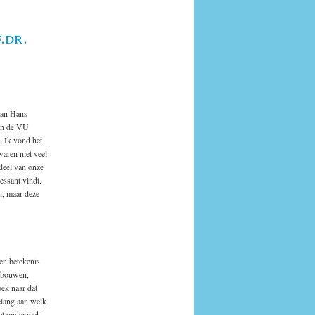
.dr.
van Hans
aan de VU
. Ik vond het
 waren niet veel
deel van onze
ressant vindt.
n, maar deze
een betekenis
gebouwen,
ek naar dat
elang aan welk
het onderzoek