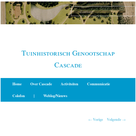
Spring
naar
de
primaire
inhoud
Tuinhistorisch Genootschap
Cascade
Hoofdmenu
Home
Over Cascade
Activiteiten
Communicatie
Colofon
|
Weblog/Nieuws
Berichtnavigatie
←
Vorige
Volgende
→