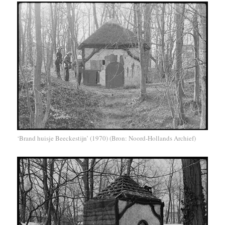
‘Brand huisje Beeckestijn’ (1970) (Bron: Noord-Hollands Archief)