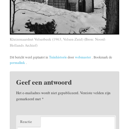
Kluizenaarshut Velserbeek (1963, Velsen-Zuid) (Bron: Noord-
Hollands Archief)
Dit bericht werd geplaatst in
Tuinhistorie
door
webmaster
. Bookmark de
permalink
.
Geef een antwoord
Het e-mailadres wordt niet gepubliceerd.
Vereiste velden zijn
gemarkeerd met
*
Reactie