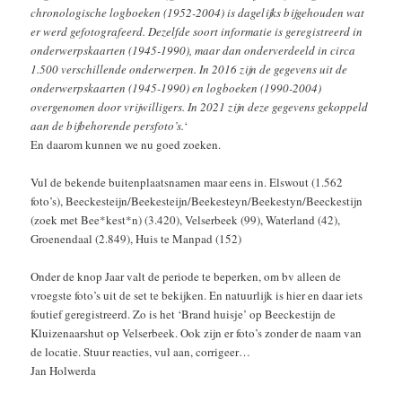
chronologische logboeken (1952-2004) is dagelijks bijgehouden wat
er werd gefotografeerd. Dezelfde soort informatie is geregistreerd in
onderwerpskaarten (1945-1990), maar dan onderverdeeld in circa
1.500 verschillende onderwerpen. In 2016 zijn de gegevens uit de
onderwerpskaarten (1945-1990) en logboeken (1990-2004)
overgenomen door vrijwilligers. In 2021 zijn deze gegevens gekoppeld
aan de bijbehorende persfoto’s.
‘
En daarom kunnen we nu goed zoeken.
Vul de bekende buitenplaatsnamen maar eens in. Elswout (1.562
foto’s), Beeckesteijn/Beekesteijn/Beekesteyn/Beekestyn/Beeckestijn
(zoek met Bee*kest*n) (3.420), Velserbeek (99), Waterland (42),
Groenendaal (2.849), Huis te Manpad (152)
Onder de knop Jaar valt de periode te beperken, om bv alleen de
vroegste foto’s uit de set te bekijken. En natuurlijk is hier en daar iets
foutief geregistreerd. Zo is het ‘Brand huisje’ op Beeckestijn de
Kluizenaarshut op Velserbeek. Ook zijn er foto’s zonder de naam van
de locatie. Stuur reacties, vul aan, corrigeer…
Jan Holwerda