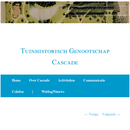
Spring
naar
de
primaire
inhoud
Tuinhistorisch Genootschap
Cascade
Hoofdmenu
Home
Over Cascade
Activiteiten
Communicatie
Colofon
|
Weblog/Nieuws
Berichtnavigatie
←
Vorige
Volgende
→