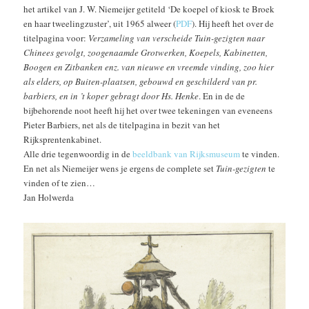
het artikel van J. W. Niemeijer getiteld ‘De koepel of kiosk te Broek
en haar tweelingzuster’, uit 1965 alweer (
PDF
). Hij heeft het over de
titelpagina voor:
Verzameling van verscheide Tuin-gezigten naar
Chinees gevolgt, zoogenaamde Grotwerken, Koepels, Kabinetten,
Boogen en Zitbanken enz. van nieuwe en vreemde vinding, zoo hier
als elders, op Buiten-plaatsen, gebouwd en geschilderd van pr.
barbiers, en in ’t koper gebragt door Hs. Henke
. En in de de
bijbehorende noot heeft hij het over twee tekeningen van eveneens
Pieter Barbiers, net als de titelpagina in bezit van het
Rijksprentenkabinet.
Alle drie tegenwoordig in de
beeldbank van Rijksmuseum
te vinden.
En net als Niemeijer wens je ergens de complete set
Tuin-gezigten
te
vinden of te zien…
Jan Holwerda