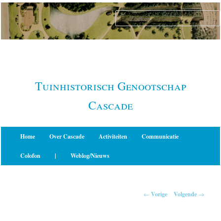
Spring
naar
de
primaire
inhoud
Tuinhistorisch Genootschap
Cascade
Hoofdmenu
Home
Over Cascade
Activiteiten
Communicatie
Colofon
|
Weblog/Nieuws
Berichtnavigatie
←
Vorige
Volgende
→