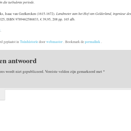
n die turbulente periode.
ks, Isaac van Geelkercken (1615-1672).
Landmeter aan het Hof van Gelderland, ingenieur des
2025, ISBN 9789462586833, € 39,95, 208 pp. 165 afb.
r
.
rd geplaatst in
Tuinhistorie
door
webmaster
. Bookmark de
permalink
.
en antwoord
res wordt niet gepubliceerd.
Vereiste velden zijn gemarkeerd met
*