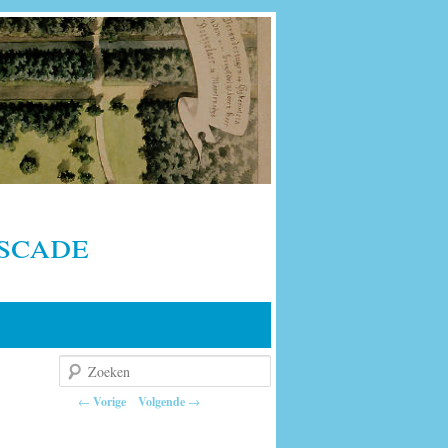
scade
Zoeken
Berichtnavigatie
←
Vorige
Volgende
→