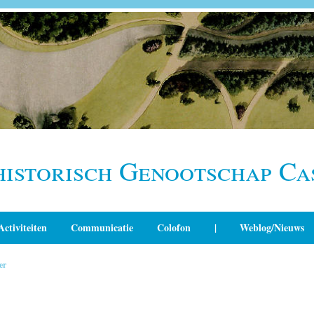
historisch Genootschap Ca
Activiteiten
Communicatie
Colofon
|
Weblog/Nieuws
er