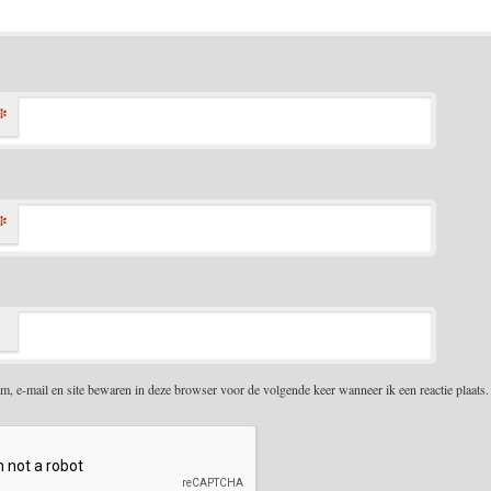
*
*
m, e-mail en site bewaren in deze browser voor de volgende keer wanneer ik een reactie plaats.