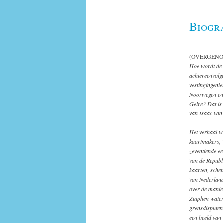
Biogr
(OVERGEN
Hoe wordt de 
achtereenvolg
vestingingenie
Noorwegen en 
Gelre? Dat is 
van Isaac van
Het verhaal v
kaartmakers, 
zeventiende ee
van de Republ
kaarten, schet
van Nederland
over de manie
Zutphen wate
grensdisputen 
een beeld van