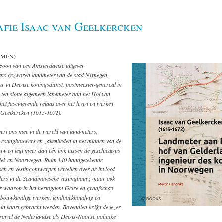
afie Isaac van Geelkercken
OMEN)
zoon van een Amsterdamse uitgever
ens gezworen landmeter van de stad Nijmegen,
ur in Deense koningsdienst, postmeester-generaal in
ten slotte algemeen landmeter aan het Hof van
het fascinerende relaas over het leven en werken
 Geelkercken (1615-1672).
oert ons mee in de wereld van landmeters,
vestingbouwers en zakenlieden in het midden van de
uw en legt meer dan één link tussen de geschiedenis
iek en Noorwegen. Ruim 140 handgetekende
sen en vestingontwerpen vertellen over de invloed
ers in de Scandinavische vestingbouw, maar ook
r waarop in het hertogdom Gelre en graafschap
rbouwkundige werken, landboekhouding en
in kaart gebracht werden. Bovendien krijgt de lezer
 zowel de Nederlandse als Deens-Noorse politieke